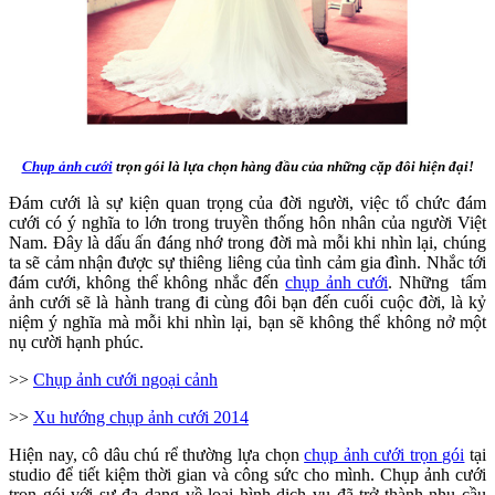
Chụp ảnh cưới
trọn gói là lựa chọn hàng đầu của những cặp đôi hiện đại!
Đám cưới là sự kiện quan trọng của đời người, việc tổ chức đám
cưới có ý nghĩa to lớn trong truyền thống hôn nhân của người Việt
Nam. Đây là dấu ấn đáng nhớ trong đời mà mỗi khi nhìn lại, chúng
ta sẽ cảm nhận được sự thiêng liêng của tình cảm gia đình. Nhắc tới
đám cưới, không thể không nhắc đến
chụp ảnh cưới
. Những tấm
ảnh cưới sẽ là hành trang đi cùng đôi bạn đến cuối cuộc đời, là kỷ
niệm ý nghĩa mà mỗi khi nhìn lại, bạn sẽ không thể không nở một
nụ cười hạnh phúc.
>>
Chụp ảnh cưới ngoại cảnh
>>
Xu hướng chụp ảnh cưới 2014
Hiện nay, cô dâu chú rể thường lựa chọn
chụp ảnh cưới trọn gói
tại
studio để tiết kiệm thời gian và công sức cho mình. Chụp ảnh cưới
trọn gói với sự đa dạng về loại hình dịch vụ đã trở thành nhu cầu