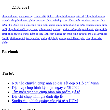
22.02.2021
chup anh cuoi
dịch vụ chụp hình cưới
dịch vụ chụp hình phóng sự cưới
Chụp hình phóng
sự cưới
chụp hình cưới phóng sự
chụp ảnh cưới đẹp
chụp hình cưới
gói dịch vụ chụp ảnh
cưới Phú Quốc
địa điểm chụp hình cưới
studio chụp hình phóng sự cưới
concept chụp hình
cưới
chụp hình cưới ngoại cảnh
album cuoi
makeup
phim trường chụp ảnh cưới
chụp hình
cưới phim trường
trang điểm cô dâu
ảnh cưới phóng sự
chụp hình cưới tại Đà Lạt
Lavender
Studio
thời trang trẻ
ảnh gia đình
ảnh nghệ thuật
phong cách Hàn Quốc
chụp hình sản
phẩm
Facebook
Tin tức
Nơi nào chuyên chụp ảnh áo dài Tết đẹp ở Hồ chí Minh
Dịch vụ chụp hình kỷ niệm ngày cưới 2022
Tìm hiểu dịch vụ chụp hình sản phẩm giá rẻ
Địa chỉ chụp hình gia đình dịp lễ
Studio chụp hình quảng cáo giá rẻ ở HCM