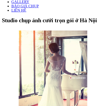
GALLERY
BÁO GIÁ CHỤP
LIÊN HỆ
Studio chụp ảnh cưới trọn gói ở Hà Nội