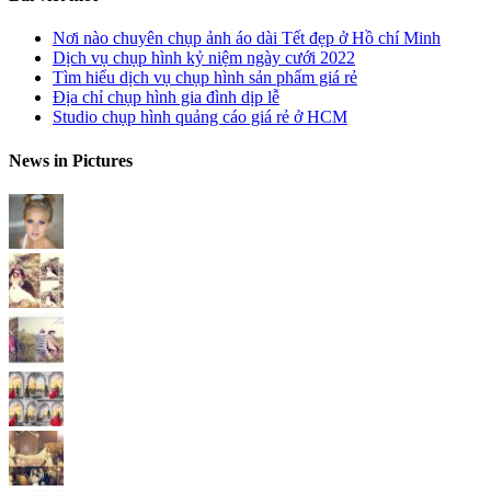
Nơi nào chuyên chụp ảnh áo dài Tết đẹp ở Hồ chí Minh
Dịch vụ chụp hình kỷ niệm ngày cưới 2022
Tìm hiểu dịch vụ chụp hình sản phẩm giá rẻ
Địa chỉ chụp hình gia đình dịp lễ
Studio chụp hình quảng cáo giá rẻ ở HCM
News in Pictures