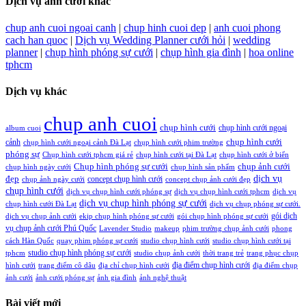
Dịch vụ ảnh cưới khác
chup anh cuoi ngoai canh
|
chup hinh cuoi dep
|
anh cuoi phong
cach han quoc
|
Dịch vụ Wedding Planner cưới hỏi
|
wedding
planner
|
chụp hình phóng sự cưới
|
chụp hình gia đình
|
hoa online
tphcm
Dịch vụ khác
chup anh cuoi
chụp hình cưới
chụp hình cưới ngoại
album cuoi
chụp hình cưới
cảnh
chụp hình cưới ngoại cảnh Đà Lạt
chụp hình cưới phim trường
phóng sự
Chụp hình cưới tphcm giá rẻ
chụp hình cưới tại Đà Lạt
chụp hình cưới ở biển
Chụp hình phóng sự cưới
chụp ảnh cưới
chụp hình ngày cưới
chụp hình sản phẩm
đẹp
dịch vụ
concept chụp hình cưới
chụp ảnh ngày cưới
concept chụp ảnh cưới đẹp
chụp hình cưới
dịch vụ chụp hình cưới phóng sự
dịch vụ chụp hình cưới tphcm
dịch vụ
dịch vụ chụp hình phóng sự cưới
chụp hình cưới Đà Lạt
dịch vụ chụp phóng sự cưới.
gói dịch
dịch vụ chụp ảnh cưới
ekip chụp hình phóng sự cưới
gói chụp hình phóng sự cưới
vụ chụp ảnh cưới Phú Quốc
Lavender Studio
makeup
phim trường chụp ảnh cưới
phong
cách Hàn Quốc
quay phim phóng sự cưới
studio chụp hình cưới
studio chụp hình cưới tại
studio chụp hình phóng sự cưới
tphcm
studio chụp ảnh cưới
thời trang trẻ
trang phục chụp
địa điểm chụp hình cưới
hình cưới
trang điểm cô dâu
địa chỉ chụp hình cưới
địa điểm chụp
ảnh cưới
ảnh cưới phóng sự
ảnh gia đình
ảnh nghệ thuật
Bài viết mới