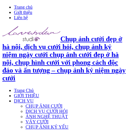
Trang chủ
Giới thiệu
Liên hệ
Chụp ảnh cưới đẹp ở
hà nội, dịch vụ cưới hỏi, chụp ảnh kỷ
niệm ngày cưới chụp ảnh cưới đẹp ở hà
nội, chụp hình cưới với phong cách độc
đáo và ấn tượng – chụp ảnh kỷ niệm ngày
cưới
Trang Chủ
GIỚI THIỆU
DỊCH VỤ
CHỤP ẢNH CƯỚI
DỊCH VỤ CƯỚI HỎI
ẢNH NGHỆ THUẬT
VÁY CƯỚI
CHỤP ẢNH KỶ YẾU