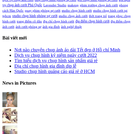
vụ chụp ảnh cưới Phú Quốc
Lavender Studio
makeup
phim trường chụp ảnh cưới
phong
cách Hàn Quốc
quay phim phóng sự cưới
studio chụp hình cưới
studio chụp hình cưới tại
studio chụp hình phóng sự cưới
tphcm
studio chụp ảnh cưới
thời trang trẻ
trang phục chụp
địa điểm chụp hình cưới
hình cưới
trang điểm cô dâu
địa chỉ chụp hình cưới
địa điểm chụp
ảnh cưới
ảnh cưới phóng sự
ảnh gia đình
ảnh nghệ thuật
Bài viết mới
Nơi nào chuyên chụp ảnh áo dài Tết đẹp ở Hồ chí Minh
Dịch vụ chụp hình kỷ niệm ngày cưới 2022
Tìm hiểu dịch vụ chụp hình sản phẩm giá rẻ
Địa chỉ chụp hình gia đình dịp lễ
Studio chụp hình quảng cáo giá rẻ ở HCM
News in Pictures