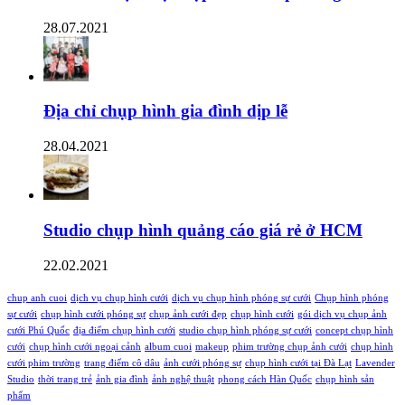
28.07.2021
Địa chỉ chụp hình gia đình dịp lễ
28.04.2021
Studio chụp hình quảng cáo giá rẻ ở HCM
22.02.2021
chup anh cuoi
dịch vụ chụp hình cưới
dịch vụ chụp hình phóng sự cưới
Chụp hình phóng
sự cưới
chụp hình cưới phóng sự
chụp ảnh cưới đẹp
chụp hình cưới
gói dịch vụ chụp ảnh
cưới Phú Quốc
địa điểm chụp hình cưới
studio chụp hình phóng sự cưới
concept chụp hình
cưới
chụp hình cưới ngoại cảnh
album cuoi
makeup
phim trường chụp ảnh cưới
chụp hình
cưới phim trường
trang điểm cô dâu
ảnh cưới phóng sự
chụp hình cưới tại Đà Lạt
Lavender
Studio
thời trang trẻ
ảnh gia đình
ảnh nghệ thuật
phong cách Hàn Quốc
chụp hình sản
phẩm