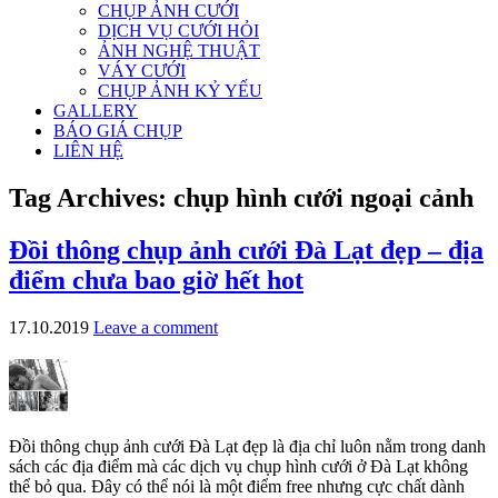
CHỤP ẢNH CƯỚI
DỊCH VỤ CƯỚI HỎI
ẢNH NGHỆ THUẬT
VÁY CƯỚI
CHỤP ẢNH KỶ YẾU
GALLERY
BÁO GIÁ CHỤP
LIÊN HỆ
Tag Archives:
chụp hình cưới ngoại cảnh
Đồi thông chụp ảnh cưới Đà Lạt đẹp – địa
điểm chưa bao giờ hết hot
17.10.2019
Leave a comment
Đồi thông chụp ảnh cưới Đà Lạt đẹp là địa chỉ luôn nằm trong danh
sách các địa điểm mà các dịch vụ chụp hình cưới ở Đà Lạt không
thể bỏ qua. Đây có thể nói là một điểm free nhưng cực chất dành