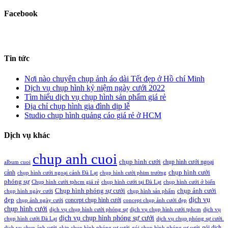
Facebook
Tin tức
Nơi nào chuyên chụp ảnh áo dài Tết đẹp ở Hồ chí Minh
Dịch vụ chụp hình kỷ niệm ngày cưới 2022
Tìm hiểu dịch vụ chụp hình sản phẩm giá rẻ
Địa chỉ chụp hình gia đình dịp lễ
Studio chụp hình quảng cáo giá rẻ ở HCM
Dịch vụ khác
chup anh cuoi
chụp hình cưới
chụp hình cưới ngoại
album cuoi
chụp hình cưới
cảnh
chụp hình cưới ngoại cảnh Đà Lạt
chụp hình cưới phim trường
phóng sự
Chụp hình cưới tphcm giá rẻ
chụp hình cưới tại Đà Lạt
chụp hình cưới ở biển
Chụp hình phóng sự cưới
chụp ảnh cưới
chụp hình ngày cưới
chụp hình sản phẩm
đẹp
dịch vụ
concept chụp hình cưới
chụp ảnh ngày cưới
concept chụp ảnh cưới đẹp
chụp hình cưới
dịch vụ chụp hình cưới phóng sự
dịch vụ chụp hình cưới tphcm
dịch vụ
dịch vụ chụp hình phóng sự cưới
chụp hình cưới Đà Lạt
dịch vụ chụp phóng sự cưới.
gói dịch
dịch vụ chụp ảnh cưới
ekip chụp hình phóng sự cưới
gói chụp hình phóng sự cưới