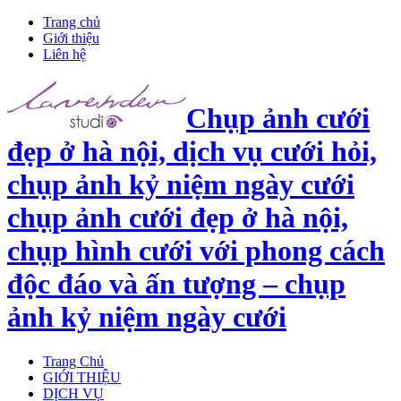
Trang chủ
Giới thiệu
Liên hệ
Chụp ảnh cưới
đẹp ở hà nội, dịch vụ cưới hỏi,
chụp ảnh kỷ niệm ngày cưới
chụp ảnh cưới đẹp ở hà nội,
chụp hình cưới với phong cách
độc đáo và ấn tượng – chụp
ảnh kỷ niệm ngày cưới
Trang Chủ
GIỚI THIỆU
DỊCH VỤ