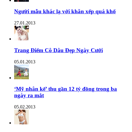
Người mẫu khác lạ với khăn xếp quá khổ
27.01.2013
Trang Điểm Cô Dâu Đẹp Ngày Cưới
05.01.2013
‘Mỹ nhân kế’ thu gần 12 tỷ đồng trong ba
ngày ra mắt
05.02.2013