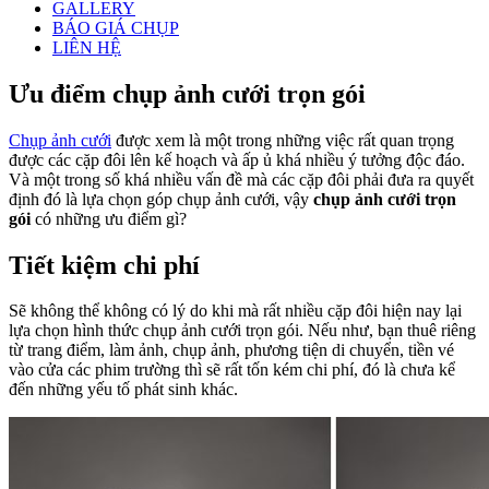
GALLERY
BÁO GIÁ CHỤP
LIÊN HỆ
Ưu điểm chụp ảnh cưới trọn gói
Chụp ảnh cưới
được xem là một trong những việc rất quan trọng
được các cặp đôi lên kế hoạch và ấp ủ khá nhiều ý tưởng độc đáo.
Và một trong số khá nhiều vấn đề mà các cặp đôi phải đưa ra quyết
định đó là lựa chọn góp chụp ảnh cưới, vậy
chụp ảnh cưới trọn
gói
có những ưu điểm gì?
Tiết kiệm chi phí
Sẽ không thể không có lý do khi mà rất nhiều cặp đôi hiện nay lại
lựa chọn hình thức chụp ảnh cưới trọn gói. Nếu như, bạn thuê riêng
từ trang điểm, làm ảnh, chụp ảnh, phương tiện di chuyển, tiền vé
vào cửa các phim trường thì sẽ rất tốn kém chi phí, đó là chưa kể
đến những yếu tố phát sinh khác.