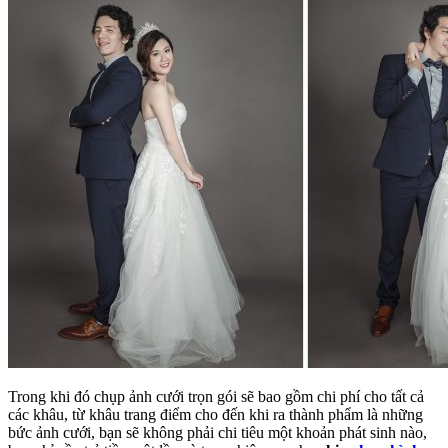
Trong khi đó chụp ảnh cưới trọn gói sẽ bao gồm chi phí cho tất cả
các khâu, từ khâu trang điểm cho đến khi ra thành phẩm là những
bức ảnh cưới, bạn sẽ không phải chi tiêu một khoản phát sinh nào,