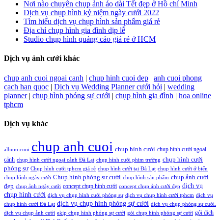
Nơi nào chuyên chụp ảnh áo dài Tết đẹp ở Hồ chí Minh
Dịch vụ chụp hình kỷ niệm ngày cưới 2022
Tìm hiểu dịch vụ chụp hình sản phẩm giá rẻ
Địa chỉ chụp hình gia đình dịp lễ
Studio chụp hình quảng cáo giá rẻ ở HCM
Dịch vụ ảnh cưới khác
chup anh cuoi ngoai canh
|
chup hinh cuoi dep
|
anh cuoi phong
cach han quoc
|
Dịch vụ Wedding Planner cưới hỏi
|
wedding
planner
|
chụp hình phóng sự cưới
|
chụp hình gia đình
|
hoa online
tphcm
Dịch vụ khác
chup anh cuoi
chụp hình cưới
chụp hình cưới ngoại
album cuoi
chụp hình cưới
cảnh
chụp hình cưới ngoại cảnh Đà Lạt
chụp hình cưới phim trường
phóng sự
Chụp hình cưới tphcm giá rẻ
chụp hình cưới tại Đà Lạt
chụp hình cưới ở biển
Chụp hình phóng sự cưới
chụp ảnh cưới
chụp hình ngày cưới
chụp hình sản phẩm
đẹp
dịch vụ
concept chụp hình cưới
chụp ảnh ngày cưới
concept chụp ảnh cưới đẹp
chụp hình cưới
dịch vụ chụp hình cưới phóng sự
dịch vụ chụp hình cưới tphcm
dịch vụ
dịch vụ chụp hình phóng sự cưới
chụp hình cưới Đà Lạt
dịch vụ chụp phóng sự cưới.
gói dịch
dịch vụ chụp ảnh cưới
ekip chụp hình phóng sự cưới
gói chụp hình phóng sự cưới