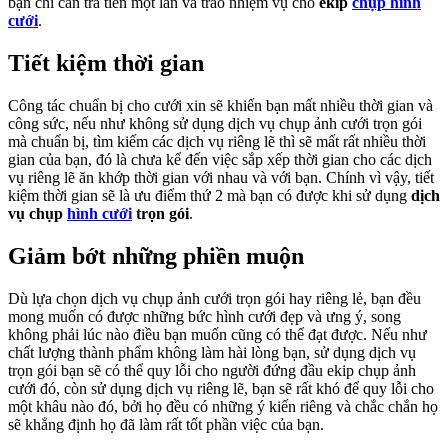
bạn chỉ cần trả tiền một lần và trao nhiệm vụ cho
ekip
chụp hình
cưới
.
Tiết kiệm thời gian
Công tác chuẩn bị cho cưới xin sẽ khiến bạn mất nhiều thời gian và
công sức, nếu như không sử dụng dịch vụ chụp ảnh cưới trọn gói
mà chuẩn bị, tìm kiếm các dịch vụ riêng lẽ thì sẽ mất rất nhiều thời
gian của bạn, đó là chưa kể đến việc sắp xếp thời gian cho các dịch
vụ riêng lẽ ăn khớp thời gian với nhau và với bạn. Chính vì vậy, tiết
kiệm thời gian sẽ là ưu điểm thứ 2 mà bạn có được khi sử dụng
dịch
vụ chụp
hình cưới
trọn gói
.
Giảm bớt những phiền muộn
Dù lựa chọn dịch vụ chụp ảnh cưới trọn gói hay riêng lẻ, bạn đều
mong muốn có được những bức hình cưới đẹp và ưng ý, song
không phải lúc nào điều bạn muốn cũng có thể đạt được. Nếu như
chất lượng thành phẩm không làm hài lòng bạn, sử dụng dịch vụ
trọn gói bạn sẽ có thể quy lỗi cho người đứng đầu ekip chụp ảnh
cưới đó, còn sử dụng dịch vụ riêng lẽ, bạn sẽ rất khó để quy lỗi cho
một khâu nào đó, bởi họ đều có những ý kiến riêng và chắc chắn họ
sẽ khẳng định họ đã làm rất tốt phần việc của bạn.