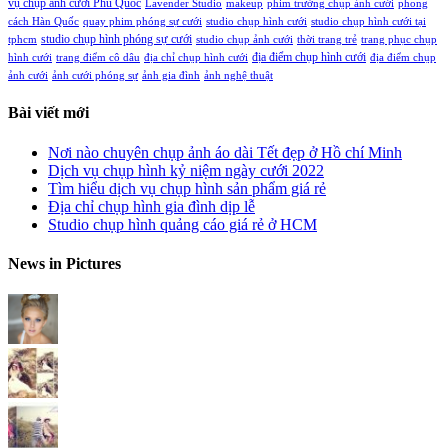
vụ chụp ảnh cưới Phú Quốc
Lavender Studio
makeup
phim trường chụp ảnh cưới
phong
cách Hàn Quốc
quay phim phóng sự cưới
studio chụp hình cưới
studio chụp hình cưới tại
studio chụp hình phóng sự cưới
tphcm
studio chụp ảnh cưới
thời trang trẻ
trang phục chụp
địa điểm chụp hình cưới
hình cưới
trang điểm cô dâu
địa chỉ chụp hình cưới
địa điểm chụp
ảnh cưới
ảnh cưới phóng sự
ảnh gia đình
ảnh nghệ thuật
Bài viết mới
Nơi nào chuyên chụp ảnh áo dài Tết đẹp ở Hồ chí Minh
Dịch vụ chụp hình kỷ niệm ngày cưới 2022
Tìm hiểu dịch vụ chụp hình sản phẩm giá rẻ
Địa chỉ chụp hình gia đình dịp lễ
Studio chụp hình quảng cáo giá rẻ ở HCM
News in Pictures