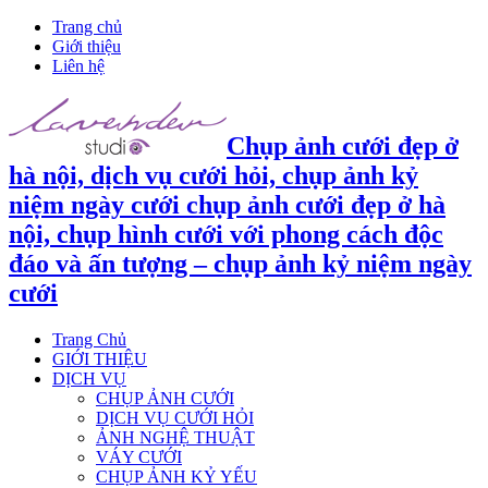
Trang chủ
Giới thiệu
Liên hệ
Chụp ảnh cưới đẹp ở
hà nội, dịch vụ cưới hỏi, chụp ảnh kỷ
niệm ngày cưới chụp ảnh cưới đẹp ở hà
nội, chụp hình cưới với phong cách độc
đáo và ấn tượng – chụp ảnh kỷ niệm ngày
cưới
Trang Chủ
GIỚI THIỆU
DỊCH VỤ
CHỤP ẢNH CƯỚI
DỊCH VỤ CƯỚI HỎI
ẢNH NGHỆ THUẬT
VÁY CƯỚI
CHỤP ẢNH KỶ YẾU