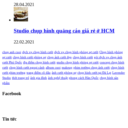
28.04.2021
Studio chụp hình quảng cáo giá rẻ ở HCM
22.02.2021
chup anh cuoi
dịch vụ chụp hình cưới
dịch vụ chụp hình phóng sự cưới
Chụp hình phóng
sự cưới
chụp hình cưới phóng sự
chụp ảnh cưới đẹp
chụp hình cưới
gói dịch vụ chụp ảnh
cưới Phú Quốc
địa điểm chụp hình cưới
studio chụp hình phóng sự cưới
concept chụp hình
cưới
chụp hình cưới ngoại cảnh
album cuoi
makeup
phim trường chụp ảnh cưới
chụp hình
cưới phim trường
trang điểm cô dâu
ảnh cưới phóng sự
chụp hình cưới tại Đà Lạt
Lavender
Studio
thời trang trẻ
ảnh gia đình
ảnh nghệ thuật
phong cách Hàn Quốc
chụp hình sản
phẩm
Facebook
Tin tức