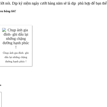
ời nói. Dịp kỷ niệm ngày cưới hàng năm sẽ là dịp phù hợp để bạn thể 
 ra bằng lời!
Chụp ảnh gia đình- ghi
dấu lại những chặng
đường hạnh phúc !
*