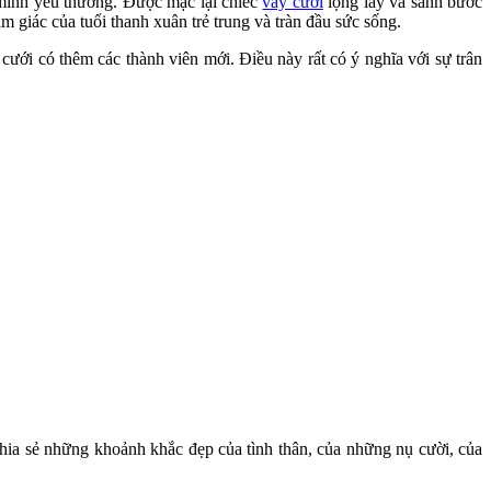
 mình yêu thương. Được mặc lại chiếc
váy cưới
lộng lẫy và sánh bước
 giác của tuổi thanh xuân trẻ trung và tràn đầu sức sống.
cưới có thêm các thành viên mới. Điều này rất có ý nghĩa với sự trân
chia sẻ những khoảnh khắc đẹp của tình thân, của những nụ cười, của