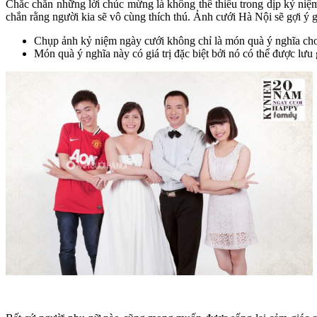
Chắc chắn những lời chúc mừng là không thể thiếu trong dịp kỷ niệ
chắn rằng người kia sẽ vô cùng thích thú. Ảnh cưới Hà Nội sẽ gợi ý 
Chụp ảnh kỷ niệm ngày cưới không chỉ là món quà ý nghĩa cho 
Món quà ý nghĩa này có giá trị đặc biệt bởi nó có thể được lưu 