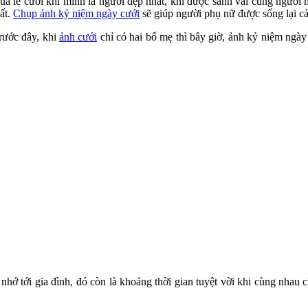
a lễ cưới khi mình là người đẹp nhất, khi được sánh vai cùng người
ất.
Chụp ảnh kỷ niệm ngày cưới
sẽ giúp người phụ nữ được sống lại cảm
rước đây, khi
ảnh cưới
chỉ có hai bố mẹ thì bây giờ, ảnh kỷ niệm ngày 
hớ tới gia đình, đó còn là khoảng thời gian tuyệt vời khi cùng nhau 