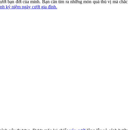
gười bạn đời của mình. Bạn cần tìm ra những món quà thú vị mà chắc
nh kỷ niệm ngày cưới gia đình.