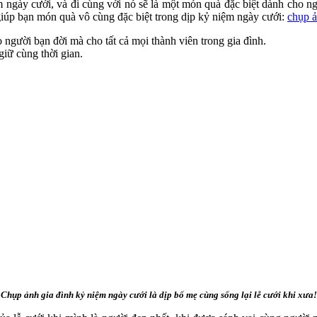
m ngày cưới, và đi cùng với nó sẽ là một món quà đặc biệt dành cho n
giúp bạn món quà vô cùng đặc biệt trong dịp kỷ niệm ngày cưới:
chụp ả
người bạn đời mà cho tất cả mọi thành viên trong gia đình.
giữ cùng thời gian.
Chụp ảnh gia đình kỷ niệm ngày cưới là dịp bố mẹ cùng sống lại lễ cưới khi xưa!