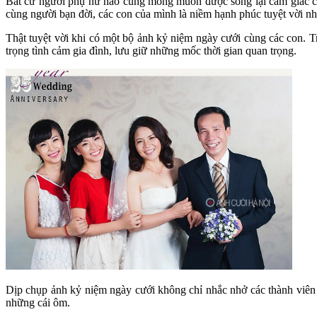
Bất cứ người phụ nữ nào cũng mong muốn được sống lại cảm giác củ
cùng người bạn đời, các con của mình là niềm hạnh phúc tuyệt vời nh
Thật tuyệt vời khi có một bộ ảnh kỷ niệm ngày cưới cùng các con. T
trọng tình cảm gia đình, lưu giữ những mốc thời gian quan trọng.
Dịp chụp ảnh kỷ niệm ngày cưới không chỉ nhắc nhở các thành viên n
những cái ôm.