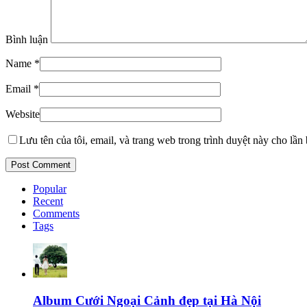
Bình luận
Name
*
Email
*
Website
Lưu tên của tôi, email, và trang web trong trình duyệt này cho lần b
Popular
Recent
Comments
Tags
Album Cưới Ngoại Cảnh đẹp tại Hà Nội