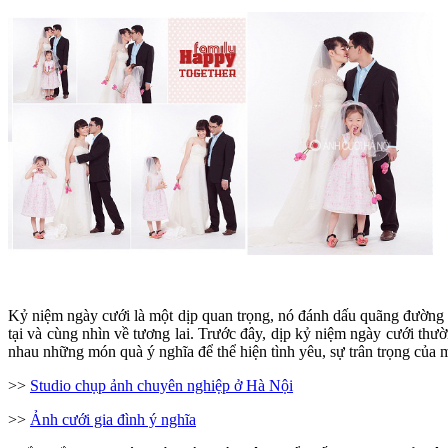
Kỷ niệm ngày cưới là một dịp quan trọng, nó đánh dấu quãng đường hô
tại và cùng nhìn về tương lai. Trước đây, dịp kỷ niệm ngày cưới t
nhau những món quà ý nghĩa để thể hiện tình yêu, sự trân trọng của 
>>
Studio chụp ảnh chuyên nghiệp ở Hà Nội
>>
Ảnh cưới gia đình ý nghĩa