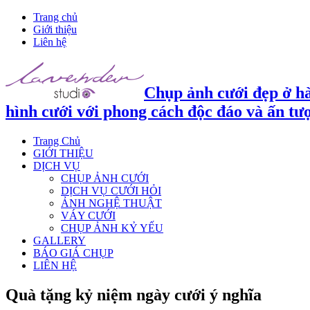
Trang chủ
Giới thiệu
Liên hệ
Chụp ảnh cưới đẹp ở hà
hình cưới với phong cách độc đáo và ấn tư
Trang Chủ
GIỚI THIỆU
DỊCH VỤ
CHỤP ẢNH CƯỚI
DỊCH VỤ CƯỚI HỎI
ẢNH NGHỆ THUẬT
VÁY CƯỚI
CHỤP ẢNH KỶ YẾU
GALLERY
BÁO GIÁ CHỤP
LIÊN HỆ
Quà tặng kỷ niệm ngày cưới ý nghĩa