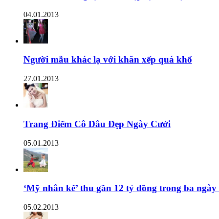
04.01.2013
Người mẫu khác lạ với khăn xếp quá khổ
27.01.2013
Trang Điểm Cô Dâu Đẹp Ngày Cưới
05.01.2013
‘Mỹ nhân kế’ thu gần 12 tỷ đồng trong ba ngày
05.02.2013