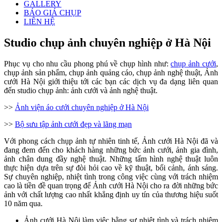
GALLERY
BÁO GIÁ CHỤP
LIÊN HỆ
Studio chụp ảnh chuyên nghiệp ở Hà Nội
Phục vụ cho nhu cầu phong phú về chụp hình như:
chụp ảnh cưới
,
chụp ảnh sản phẩm, chụp ảnh quảng cáo, chụp ảnh nghệ thuật, Ảnh
cưới Hà Nội giới thiệu tới các bạn các dịch vụ đa dạng liên quan
đến studio chụp ảnh: ảnh cưới và ảnh nghệ thuật.
>>
Ảnh viện áo cưới chuyên nghiệp ở Hà Nội
>>
Bộ sưu tập ảnh cưới đẹp và lãng mạn
Với phong cách chụp ảnh tự nhiên tinh tế, Ảnh cưới Hà Nội đã và
đang đem đến cho khách hàng những bức ảnh cưới, ảnh gia đình,
ảnh chân dung đầy nghệ thuật. Những tấm hình nghệ thuật luôn
thực hiện dựa trên sự đòi hỏi cao về kỹ thuật, bối cảnh, ánh sáng.
Sự chuyên nghiệp, nhiệt tình trong công việc cùng với trách nhiệm
cao là tiền đề quan trọng để Ảnh cưới Hà Nội cho ra đời những bức
ảnh với chất lượng cao nhất khẳng định uy tín của thương hiệu suốt
10 năm qua.
Ảnh cưới Hà Nội làm việc bằng sự nhiệt tình và trách nhiệm