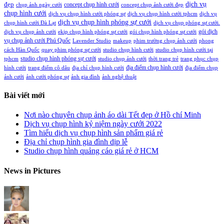
đẹp
dịch vụ
concept chụp hình cưới
chụp ảnh ngày cưới
concept chụp ảnh cưới đẹp
chụp hình cưới
dịch vụ chụp hình cưới phóng sự
dịch vụ chụp hình cưới tphcm
dịch vụ
dịch vụ chụp hình phóng sự cưới
chụp hình cưới Đà Lạt
dịch vụ chụp phóng sự cưới.
gói dịch
dịch vụ chụp ảnh cưới
ekip chụp hình phóng sự cưới
gói chụp hình phóng sự cưới
vụ chụp ảnh cưới Phú Quốc
Lavender Studio
makeup
phim trường chụp ảnh cưới
phong
cách Hàn Quốc
quay phim phóng sự cưới
studio chụp hình cưới
studio chụp hình cưới tại
studio chụp hình phóng sự cưới
tphcm
studio chụp ảnh cưới
thời trang trẻ
trang phục chụp
địa điểm chụp hình cưới
hình cưới
trang điểm cô dâu
địa chỉ chụp hình cưới
địa điểm chụp
ảnh cưới
ảnh cưới phóng sự
ảnh gia đình
ảnh nghệ thuật
Bài viết mới
Nơi nào chuyên chụp ảnh áo dài Tết đẹp ở Hồ chí Minh
Dịch vụ chụp hình kỷ niệm ngày cưới 2022
Tìm hiểu dịch vụ chụp hình sản phẩm giá rẻ
Địa chỉ chụp hình gia đình dịp lễ
Studio chụp hình quảng cáo giá rẻ ở HCM
News in Pictures