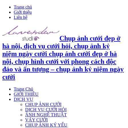
Trang chủ
Giới thiệu
Liên hệ
Chụp ảnh cưới đẹp ở
hà nội, dịch vụ cưới hỏi, chụp ảnh kỷ
niệm ngày cưới chụp ảnh cưới đẹp ở hà
nội, chụp hình cưới với phong cách độc
đáo và ấn tượng – chụp ảnh kỷ niệm ngày
cưới
Trang Chủ
GIỚI THIỆU
DỊCH VỤ
CHỤP ẢNH CƯỚI
DỊCH VỤ CƯỚI HỎI
ẢNH NGHỆ THUẬT
VÁY CƯỚI
CHỤP ẢNH KỶ YẾU