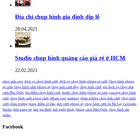
Địa chỉ chụp hình gia đình dịp lễ
28.04.2021
Studio chụp hình quảng cáo giá rẻ ở HCM
22.02.2021
chup anh cuoi
dịch vụ chụp hình cưới
dịch vụ chụp hình phóng sự cưới
Chụp hình phóng
sự cưới
chụp hình cưới phóng sự
chụp ảnh cưới đẹp
chụp hình cưới
gói dịch vụ chụp ảnh
cưới Phú Quốc
địa điểm chụp hình cưới
studio chụp hình phóng sự cưới
concept chụp hình
cưới
chụp hình cưới ngoại cảnh
album cuoi
makeup
phim trường chụp ảnh cưới
chụp hình
cưới phim trường
trang điểm cô dâu
ảnh cưới phóng sự
chụp hình cưới tại Đà Lạt
Lavender
Studio
thời trang trẻ
ảnh gia đình
ảnh nghệ thuật
phong cách Hàn Quốc
chụp hình sản
phẩm
Facebook