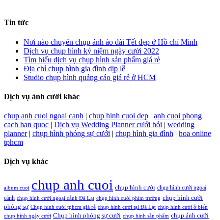
Tin tức
Nơi nào chuyên chụp ảnh áo dài Tết đẹp ở Hồ chí Minh
Dịch vụ chụp hình kỷ niệm ngày cưới 2022
Tìm hiểu dịch vụ chụp hình sản phẩm giá rẻ
Địa chỉ chụp hình gia đình dịp lễ
Studio chụp hình quảng cáo giá rẻ ở HCM
Dịch vụ ảnh cưới khác
chup anh cuoi ngoai canh
|
chup hinh cuoi dep
|
anh cuoi phong
cach han quoc
|
Dịch vụ Wedding Planner cưới hỏi
|
wedding
planner
|
chụp hình phóng sự cưới
|
chụp hình gia đình
|
hoa online
tphcm
Dịch vụ khác
chup anh cuoi
chụp hình cưới
chụp hình cưới ngoại
album cuoi
chụp hình cưới
cảnh
chụp hình cưới ngoại cảnh Đà Lạt
chụp hình cưới phim trường
phóng sự
Chụp hình cưới tphcm giá rẻ
chụp hình cưới tại Đà Lạt
chụp hình cưới ở biển
Chụp hình phóng sự cưới
chụp ảnh cưới
chụp hình ngày cưới
chụp hình sản phẩm