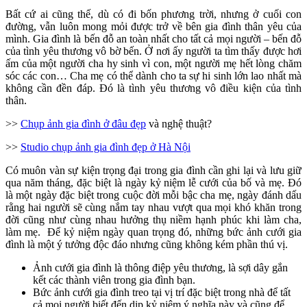
Bất cứ ai cũng thế, dù có đi bốn phương trời, nhưng ở cuối con
đường, vẫn luôn mong mỏi được trở về bên gia đình thân yêu của
mình. Gia đình là bến đỗ an toàn nhất cho tất cả mọi người – bến đỗ
của tình yêu thương vô bờ bến. Ở nơi ấy người ta tìm thấy được hơi
ấm của một người cha hy sinh vì con, một người mẹ hết lòng chăm
sóc các con… Cha mẹ có thể dành cho ta sự hi sinh lớn lao nhất mà
không cần đền đáp. Đó là tình yêu thương vô điều kiện của tình
thân.
>>
Chụp ảnh gia đình ở đâu đẹp
và nghệ thuật?
>>
Studio chụp ảnh gia đình đẹp ở Hà Nội
Có muôn vàn sự kiện trọng đại trong gia đình cần ghi lại và lưu giữ
qua năm tháng, đặc biệt là ngày kỷ niệm lễ cưới của bố và mẹ. Đó
là một ngày đặc biệt trong cuộc đời mỗi bậc cha mẹ, ngày đánh dấu
rằng hai người sẽ cùng nắm tay nhau vượt qua mọi khó khăn trong
đời cũng như cùng nhau hưởng thụ niềm hạnh phúc khi làm cha,
làm mẹ. Để kỷ niệm ngày quan trọng đó, những bức ảnh cưới gia
đình là một ý tưởng độc đáo nhưng cũng không kém phần thú vị.
Ảnh cưới gia đình là thông điệp yêu thương, là sợi dây gắn
kết các thành viên trong gia đình bạn.
Bức ảnh cưới gia đình treo tại vị trí đặc biệt trong nhà để tất
cả mọi người biết đến dịp kỷ niệm ý nghĩa này và cũng để