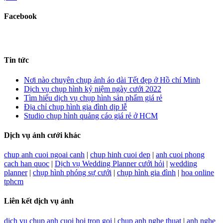
Facebook
Tin tức
Nơi nào chuyên chụp ảnh áo dài Tết đẹp ở Hồ chí Minh
Dịch vụ chụp hình kỷ niệm ngày cưới 2022
Tìm hiểu dịch vụ chụp hình sản phẩm giá rẻ
Địa chỉ chụp hình gia đình dịp lễ
Studio chụp hình quảng cáo giá rẻ ở HCM
Dịch vụ ảnh cưới khác
chup anh cuoi ngoai canh
|
chup hinh cuoi dep
|
anh cuoi phong
cach han quoc
|
Dịch vụ Wedding Planner cưới hỏi
|
wedding
planner
|
chụp hình phóng sự cưới
|
chụp hình gia đình
|
hoa online
tphcm
Liên kết dịch vụ ảnh
dich vu chup anh cuoi hoi tron goi
|
chup anh nghe thuat
|
anh nghe