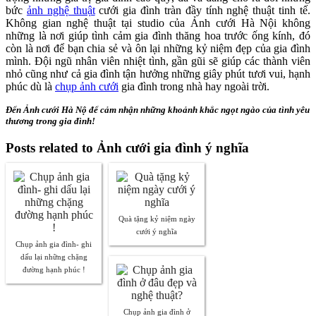
bức
ảnh nghệ thuật
cưới gia đình tràn đầy tính nghệ thuật tinh tế.
Không gian nghệ thuật tại studio của Ảnh cưới Hà Nội không
những là nơi giúp tình cảm gia đình thăng hoa trước ống kính, đó
còn là nơi để bạn chia sẻ và ôn lại những kỷ niệm đẹp của gia đình
mình. Đội ngũ nhân viên nhiệt tình, gần gũi sẽ giúp các thành viên
nhỏ cũng như cả gia đình tận hưởng những giây phút tươi vui, hạnh
phúc dù là
chụp ảnh cưới
gia đình trong nhà hay ngoài trời.
Đến Ảnh cưới Hà Nộ để cảm nhận những khoảnh khắc ngọt ngào của tình yêu
thương trong gia đình!
Posts related to Ảnh cưới gia đình ý nghĩa
Quà tặng kỷ niệm ngày
cưới ý nghĩa
Chụp ảnh gia đình- ghi
dấu lại những chặng
đường hạnh phúc !
Chụp ảnh gia đình ở