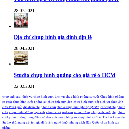
28.07.2021
Địa chỉ chụp hình gia đình dịp lễ
28.04.2021
Studio chụp hình quảng cáo giá rẻ ở HCM
22.02.2021
chup anh cuoi
dịch vụ chụp hình cưới
dịch vụ chụp hình phóng sự cưới
Chụp hình phóng
sự cưới
chụp hình cưới phóng sự
chụp ảnh cưới đẹp
chụp hình cưới
gói dịch vụ chụp ảnh
cưới Phú Quốc
địa điểm chụp hình cưới
studio chụp hình phóng sự cưới
concept chụp hình
cưới
chụp hình cưới ngoại cảnh
album cuoi
makeup
phim trường chụp ảnh cưới
chụp hình
cưới phim trường
trang điểm cô dâu
ảnh cưới phóng sự
chụp hình cưới tại Đà Lạt
Lavender
Studio
thời trang trẻ
ảnh gia đình
ảnh nghệ thuật
phong cách Hàn Quốc
chụp hình sản
phẩm