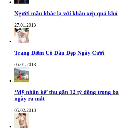
Người mẫu khác lạ với khăn xếp quá khổ
27.01.2013
Trang Điểm Cô Dâu Đẹp Ngày Cưới
05.01.2013
‘Mỹ nhân kế’ thu gần 12 tỷ đồng trong ba
ngày ra mắt
05.02.2013