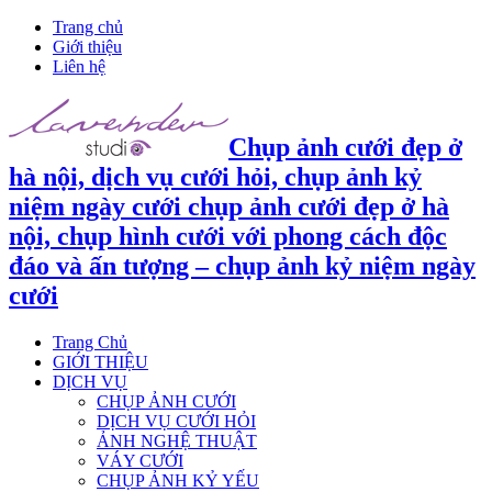
Trang chủ
Giới thiệu
Liên hệ
Chụp ảnh cưới đẹp ở
hà nội, dịch vụ cưới hỏi, chụp ảnh kỷ
niệm ngày cưới chụp ảnh cưới đẹp ở hà
nội, chụp hình cưới với phong cách độc
đáo và ấn tượng – chụp ảnh kỷ niệm ngày
cưới
Trang Chủ
GIỚI THIỆU
DỊCH VỤ
CHỤP ẢNH CƯỚI
DỊCH VỤ CƯỚI HỎI
ẢNH NGHỆ THUẬT
VÁY CƯỚI
CHỤP ẢNH KỶ YẾU