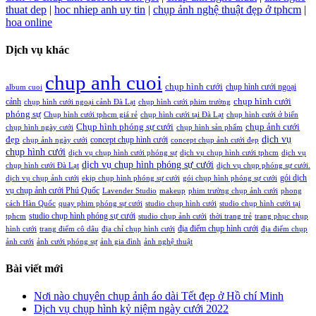
thuat dep
|
hoc nhiep anh uy tin
|
chụp ảnh nghệ thuật đẹp ở tphcm
|
hoa online
Dịch vụ khác
chup anh cuoi
chụp hình cưới
chụp hình cưới ngoại
album cuoi
chụp hình cưới
cảnh
chụp hình cưới ngoại cảnh Đà Lạt
chụp hình cưới phim trường
phóng sự
Chụp hình cưới tphcm giá rẻ
chụp hình cưới tại Đà Lạt
chụp hình cưới ở biển
Chụp hình phóng sự cưới
chụp ảnh cưới
chụp hình ngày cưới
chụp hình sản phẩm
đẹp
dịch vụ
concept chụp hình cưới
chụp ảnh ngày cưới
concept chụp ảnh cưới đẹp
chụp hình cưới
dịch vụ chụp hình cưới phóng sự
dịch vụ chụp hình cưới tphcm
dịch vụ
dịch vụ chụp hình phóng sự cưới
chụp hình cưới Đà Lạt
dịch vụ chụp phóng sự cưới.
gói dịch
dịch vụ chụp ảnh cưới
ekip chụp hình phóng sự cưới
gói chụp hình phóng sự cưới
vụ chụp ảnh cưới Phú Quốc
Lavender Studio
makeup
phim trường chụp ảnh cưới
phong
cách Hàn Quốc
quay phim phóng sự cưới
studio chụp hình cưới
studio chụp hình cưới tại
studio chụp hình phóng sự cưới
tphcm
studio chụp ảnh cưới
thời trang trẻ
trang phục chụp
địa điểm chụp hình cưới
hình cưới
trang điểm cô dâu
địa chỉ chụp hình cưới
địa điểm chụp
ảnh cưới
ảnh cưới phóng sự
ảnh gia đình
ảnh nghệ thuật
Bài viết mới
Nơi nào chuyên chụp ảnh áo dài Tết đẹp ở Hồ chí Minh
Dịch vụ chụp hình kỷ niệm ngày cưới 2022