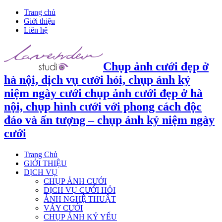
Trang chủ
Giới thiệu
Liên hệ
Chụp ảnh cưới đẹp ở
hà nội, dịch vụ cưới hỏi, chụp ảnh kỷ
niệm ngày cưới chụp ảnh cưới đẹp ở hà
nội, chụp hình cưới với phong cách độc
đáo và ấn tượng – chụp ảnh kỷ niệm ngày
cưới
Trang Chủ
GIỚI THIỆU
DỊCH VỤ
CHỤP ẢNH CƯỚI
DỊCH VỤ CƯỚI HỎI
ẢNH NGHỆ THUẬT
VÁY CƯỚI
CHỤP ẢNH KỶ YẾU