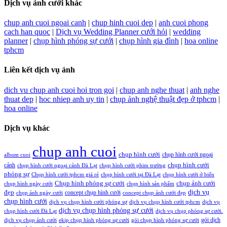
Dịch vụ ảnh cưới khác
chup anh cuoi ngoai canh
|
chup hinh cuoi dep
|
anh cuoi phong
cach han quoc
|
Dịch vụ Wedding Planner cưới hỏi
|
wedding
planner
|
chụp hình phóng sự cưới
|
chụp hình gia đình
|
hoa online
tphcm
Liên kết dịch vụ ảnh
dich vu chup anh cuoi hoi tron goi
|
chup anh nghe thuat
|
anh nghe
thuat dep
|
hoc nhiep anh uy tin
|
chụp ảnh nghệ thuật đẹp ở tphcm
|
hoa online
Dịch vụ khác
chup anh cuoi
chụp hình cưới
chụp hình cưới ngoại
album cuoi
chụp hình cưới
cảnh
chụp hình cưới ngoại cảnh Đà Lạt
chụp hình cưới phim trường
phóng sự
Chụp hình cưới tphcm giá rẻ
chụp hình cưới tại Đà Lạt
chụp hình cưới ở biển
Chụp hình phóng sự cưới
chụp ảnh cưới
chụp hình ngày cưới
chụp hình sản phẩm
đẹp
dịch vụ
concept chụp hình cưới
chụp ảnh ngày cưới
concept chụp ảnh cưới đẹp
chụp hình cưới
dịch vụ chụp hình cưới phóng sự
dịch vụ chụp hình cưới tphcm
dịch vụ
dịch vụ chụp hình phóng sự cưới
chụp hình cưới Đà Lạt
dịch vụ chụp phóng sự cưới.
gói dịch
dịch vụ chụp ảnh cưới
ekip chụp hình phóng sự cưới
gói chụp hình phóng sự cưới