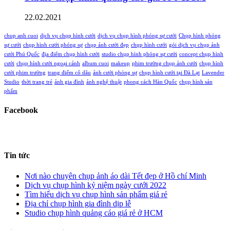
22.02.2021
chup anh cuoi
dịch vụ chụp hình cưới
dịch vụ chụp hình phóng sự cưới
Chụp hình phóng
sự cưới
chụp hình cưới phóng sự
chụp ảnh cưới đẹp
chụp hình cưới
gói dịch vụ chụp ảnh
cưới Phú Quốc
địa điểm chụp hình cưới
studio chụp hình phóng sự cưới
concept chụp hình
cưới
chụp hình cưới ngoại cảnh
album cuoi
makeup
phim trường chụp ảnh cưới
chụp hình
cưới phim trường
trang điểm cô dâu
ảnh cưới phóng sự
chụp hình cưới tại Đà Lạt
Lavender
Studio
thời trang trẻ
ảnh gia đình
ảnh nghệ thuật
phong cách Hàn Quốc
chụp hình sản
phẩm
Facebook
Tin tức
Nơi nào chuyên chụp ảnh áo dài Tết đẹp ở Hồ chí Minh
Dịch vụ chụp hình kỷ niệm ngày cưới 2022
Tìm hiểu dịch vụ chụp hình sản phẩm giá rẻ
Địa chỉ chụp hình gia đình dịp lễ
Studio chụp hình quảng cáo giá rẻ ở HCM