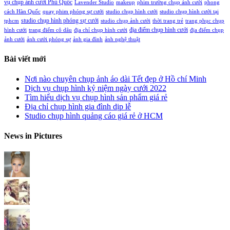
vụ chụp ảnh cưới Phú Quốc
Lavender Studio
makeup
phim trường chụp ảnh cưới
phong
cách Hàn Quốc
quay phim phóng sự cưới
studio chụp hình cưới
studio chụp hình cưới tại
studio chụp hình phóng sự cưới
tphcm
studio chụp ảnh cưới
thời trang trẻ
trang phục chụp
địa điểm chụp hình cưới
hình cưới
trang điểm cô dâu
địa chỉ chụp hình cưới
địa điểm chụp
ảnh cưới
ảnh cưới phóng sự
ảnh gia đình
ảnh nghệ thuật
Bài viết mới
Nơi nào chuyên chụp ảnh áo dài Tết đẹp ở Hồ chí Minh
Dịch vụ chụp hình kỷ niệm ngày cưới 2022
Tìm hiểu dịch vụ chụp hình sản phẩm giá rẻ
Địa chỉ chụp hình gia đình dịp lễ
Studio chụp hình quảng cáo giá rẻ ở HCM
News in Pictures