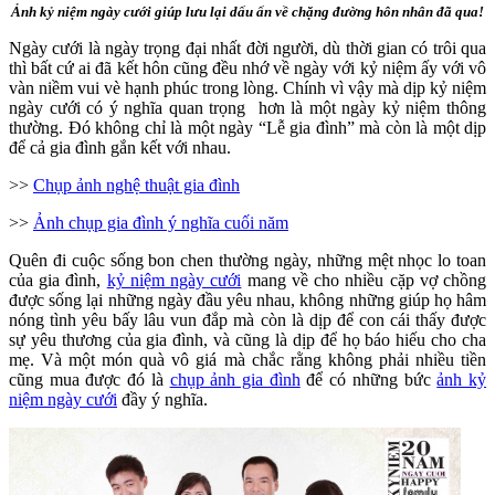
Ảnh kỷ niệm ngày cưới giúp lưu lại dấu ấn về chặng đường hôn nhân đã qua!
Ngày cưới là ngày trọng đại nhất đời người, dù thời gian có trôi qua
thì bất cứ ai đã kết hôn cũng đều nhớ về ngày với kỷ niệm ấy với vô
vàn niềm vui vè hạnh phúc trong lòng. Chính vì vậy mà dịp kỷ niệm
ngày cưới có ý nghĩa quan trọng hơn là một ngày kỷ niệm thông
thường. Đó không chỉ là một ngày “Lễ gia đình” mà còn là một dịp
để cả gia đình gắn kết với nhau.
>>
Chụp ảnh nghệ thuật gia đình
>>
Ảnh chụp gia đình ý nghĩa cuối năm
Quên đi cuộc sống bon chen thường ngày, những mệt nhọc lo toan
của gia đình,
kỷ niệm ngày cưới
mang về cho nhiều cặp vợ chồng
được sống lại những ngày đầu yêu nhau, không những giúp họ hâm
nóng tình yêu bấy lâu vun đắp mà còn là dịp để con cái thấy được
sự yêu thương của gia đình, và cũng là dịp để họ báo hiếu cho cha
mẹ. Và một món quà vô giá mà chắc rằng không phải nhiều tiền
cũng mua được đó là
chụp ảnh gia đình
để có những bức
ảnh kỷ
niệm ngày cưới
đầy ý nghĩa.