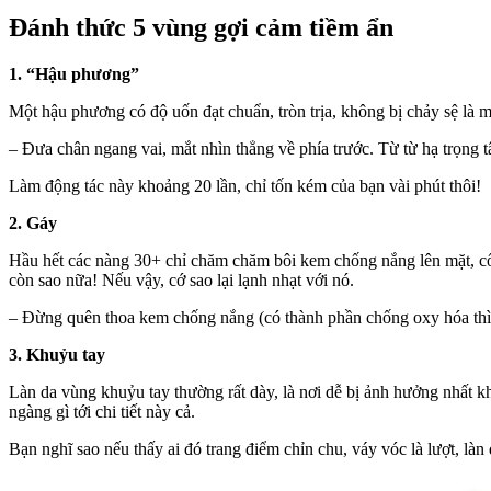
Đánh thức 5 vùng gợi cảm tiềm ẩn
1. “Hậu phương”
Một hậu phương có độ uốn đạt chuẩn, tròn trịa, không bị chảy sệ là m
– Đưa chân ngang vai, mắt nhìn thẳng về phía trước. Từ từ hạ trọng t
Làm động tác này khoảng 20 lần, chỉ tốn kém của bạn vài phút thôi!
2. Gáy
Hầu hết các nàng 30+ chỉ chăm chăm bôi kem chống nắng lên mặt, cổ,
còn sao nữa! Nếu vậy, cớ sao lại lạnh nhạt với nó.
– Đừng quên thoa kem chống nắng (có thành phần chống oxy hóa thì 
3. Khuỷu tay
Làn da vùng khuỷu tay thường rất dày, là nơi dễ bị ảnh hưởng nhất k
ngàng gì tới chi tiết này cả.
Bạn nghĩ sao nếu thấy ai đó trang điểm chỉn chu, váy vóc là lượt, là