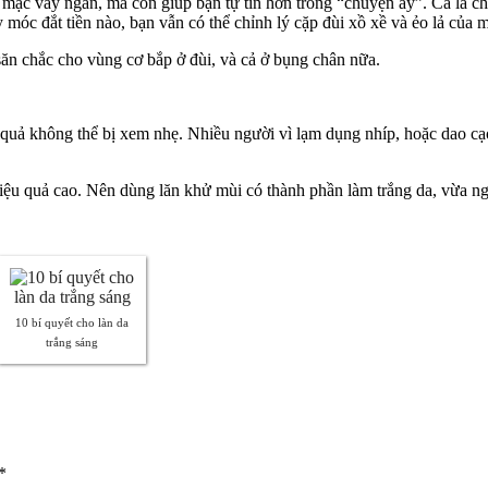
 mặc váy ngắn, mà còn giúp bạn tự tin hơn trong “chuyện ấy”. Cá là c
móc đắt tiền nào, bạn vẫn có thể chỉnh lý cặp đùi xồ xề và ẻo lả của m
 săn chắc cho vùng cơ bắp ở đùi, và cả ở bụng chân nữa.
y quả không thể bị xem nhẹ. Nhiều người vì lạm dụng nhíp, hoặc dao c
hiệu quả cao. Nên dùng lăn khử mùi có thành phần làm trắng da, vừa 
10 bí quyết cho làn da
trắng sáng
*