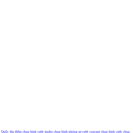
ú Quốc
địa điểm chụp hình cưới
studio chụp hình phóng sự cưới
concept chụp hình cưới
chụp