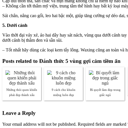
Cặp đùi thon thả, săn chắc và mịn màng không chỉ là niềm tự hào khi
– Không cần tới thẩm mỹ viện, trung tâm thể hình hay bất kỳ loại máy 
Sải chân, nâng cao gối, leo hai bậc một, giúp tăng cường sự dẻo dai,
5. Dưới cánh
Vào thời đại váy xẻ, áo hai dây hay sát nách, vùng qua dưới cánh ta
dưới cánh bị thâm đen và sần sùi.
– Tốt nhất hãy dùng các loại kem tẩy lông. Waxing cũng an toàn và 
Posts related to Đánh thức 5 vùng gợi cảm tiềm ẩn
Những thói quen khiến
9 cách cho khuôn
Bí quyết làm đẹp trong
phái đẹp thành xấu
miệng luôn đẹp
giấc ngủ
Leave a Reply
Your email address will not be published. Required fields are marked