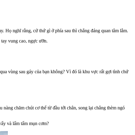
y. Họ nghĩ rằng, cứ thứ gì ở phía sau thì chẳng đáng quan tâm lắm.
, tay vung cao, ngực ưỡn.
qua vùng sau gáy của bạn không? Vì đó là khu vực rất gợi tình chứ
u nàng chăm chút cơ thể từ đầu tới chân, song lại chẳng thèm ngó
óc vẩy và lấm tấm mụn cơm?