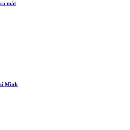
 ra mắt
hí Minh