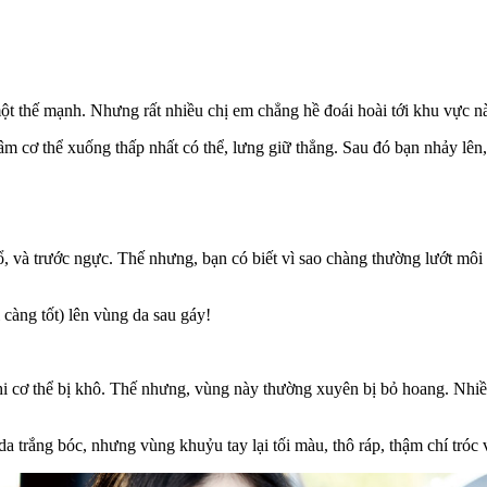
ột thế mạnh. Nhưng rất nhiều chị em chẳng hề đoái hoài tới khu vực nà
âm cơ thể xuống thấp nhất có thể, lưng giữ thẳng. Sau đó bạn nhảy lên
 và trước ngực. Thế nhưng, bạn có biết vì sao chàng thường lướt môi 
càng tốt) lên vùng da sau gáy!
hi cơ thể bị khô. Thế nhưng, vùng này thường xuyên bị bỏ hoang. Nhiề
n da trắng bóc, nhưng vùng khuỷu tay lại tối màu, thô ráp, thậm chí tr