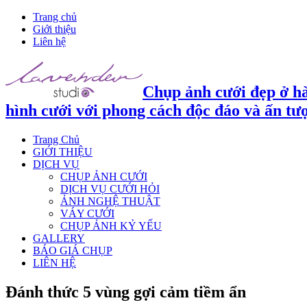
Trang chủ
Giới thiệu
Liên hệ
Chụp ảnh cưới đẹp ở hà
hình cưới với phong cách độc đáo và ấn tư
Trang Chủ
GIỚI THIỆU
DỊCH VỤ
CHỤP ẢNH CƯỚI
DỊCH VỤ CƯỚI HỎI
ẢNH NGHỆ THUẬT
VÁY CƯỚI
CHỤP ẢNH KỶ YẾU
GALLERY
BÁO GIÁ CHỤP
LIÊN HỆ
Đánh thức 5 vùng gợi cảm tiềm ẩn