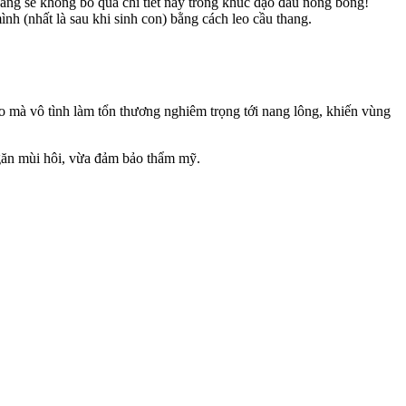
hàng sẽ không bỏ qua chi tiết này trong khúc dạo đầu nóng bỏng!
ình (nhất là sau khi sinh con) bằng cách leo cầu thang.
ạo mà vô tình làm tổn thương nghiêm trọng tới nang lông, khiến vùng
ngăn mùi hôi, vừa đảm bảo thẩm mỹ.