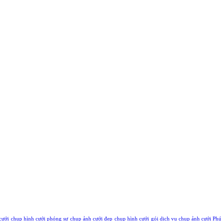
cưới
chụp hình cưới phóng sự
chụp ảnh cưới đẹp
chụp hình cưới
gói dịch vụ chụp ảnh cưới Ph