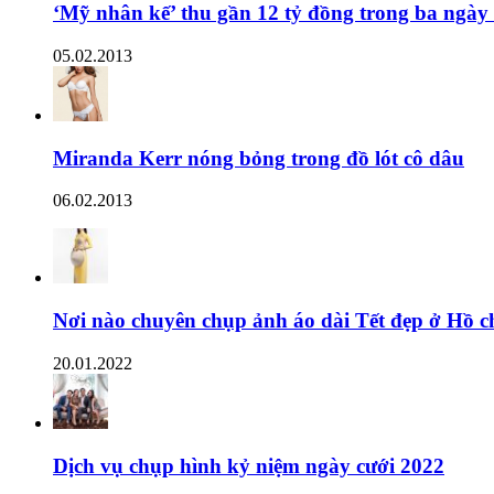
‘Mỹ nhân kế’ thu gần 12 tỷ đồng trong ba ngày
05.02.2013
Miranda Kerr nóng bỏng trong đồ lót cô dâu
06.02.2013
Nơi nào chuyên chụp ảnh áo dài Tết đẹp ở Hồ c
20.01.2022
Dịch vụ chụp hình kỷ niệm ngày cưới 2022