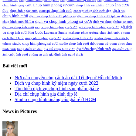
Chụp hình phóng sự cưới
chụp ảnh cưới
chụp hình ngày cưới
chụp hình sản phẩm
đẹp
dịch vụ
concept chụp hình cưới
chụp ảnh ngày cưới
concept chụp ảnh cưới đẹp
chụp hình cưới
dịch vụ chụp hình cưới phóng sự
dịch vụ chụp hình cưới tphcm
dịch vụ
dịch vụ chụp hình phóng sự cưới
chụp hình cưới Đà Lạt
dịch vụ chụp phóng sự cưới.
gói dịch
dịch vụ chụp ảnh cưới
ekip chụp hình phóng sự cưới
gói chụp hình phóng sự cưới
vụ chụp ảnh cưới Phú Quốc
Lavender Studio
makeup
phim trường chụp ảnh cưới
phong
cách Hàn Quốc
quay phim phóng sự cưới
studio chụp hình cưới
studio chụp hình cưới tại
studio chụp hình phóng sự cưới
tphcm
studio chụp ảnh cưới
thời trang trẻ
trang phục chụp
địa điểm chụp hình cưới
hình cưới
trang điểm cô dâu
địa chỉ chụp hình cưới
địa điểm chụp
ảnh cưới
ảnh cưới phóng sự
ảnh gia đình
ảnh nghệ thuật
Bài viết mới
Nơi nào chuyên chụp ảnh áo dài Tết đẹp ở Hồ chí Minh
Dịch vụ chụp hình kỷ niệm ngày cưới 2022
Tìm hiểu dịch vụ chụp hình sản phẩm giá rẻ
Địa chỉ chụp hình gia đình dịp lễ
Studio chụp hình quảng cáo giá rẻ ở HCM
News in Pictures