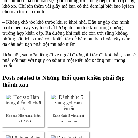
tóc lâu hơn mà còn bảo vệ “góc con người” bóng đẹp, tránh bị cháy,
khô xơ. Chỉ tốn thêm vài giây mà bạn có thể đem lại biết bao lợi ích
cho mái tóc của mình.
– Không chờ tóc khô trước khi ra khỏi nhà. Đầu tư gấp cho mình
một chiếc máy sấy tóc chất lượng để làm tóc khô trong những
trường hợp khẩn cấp. Ra đường khi mái tóc còn ướt sũng không
những bất lịch sự mà còn khiến tóc dễ bám bụi bẩn hoặc gây nấm
da đầu nếu bạn phải đội mũ bảo hiểm.
Hơn nữa, sau nửa tiếng đi xe ngoài đường thì tóc đã khô hẳn, bạn sẽ
phải đối mặt với nguy cơ sở hữu một kiểu tóc không như mong
muốn.
Posts related to Những thói quen khiến phái đẹp
thành xấu
Học sao Hàn trang điểm
Đánh thức 5 vùng gợi
đi chơi 8/3
cảm tiềm ẩn