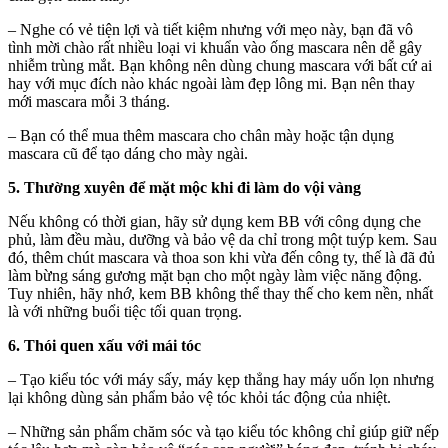
– Nghe có vẻ tiện lợi và tiết kiệm nhưng với mẹo này, bạn đã vô
tình mời chào rất nhiều loại vi khuẩn vào ống mascara nên dễ gây
nhiễm trùng mắt. Bạn không nên dùng chung mascara với bất cứ ai
hay với mục đích nào khác ngoài làm đẹp lông mi. Bạn nên thay
mới mascara mỗi 3 tháng.
– Bạn có thể mua thêm mascara cho chân mày hoặc tận dụng
mascara cũ để tạo dáng cho mày ngài.
5. Thường xuyên để mặt mộc khi đi làm do vội vàng
Nếu không có thời gian, hãy sử dụng kem BB với công dụng che
phủ, làm đều màu, dưỡng và bảo vệ da chỉ trong một tuýp kem. Sau
đó, thêm chút mascara và thoa son khi vừa đến công ty, thế là đã đủ
làm bừng sáng gương mặt bạn cho một ngày làm việc năng động.
Tuy nhiên, hãy nhớ, kem BB không thể thay thế cho kem nền, nhất
là với những buổi tiệc tối quan trọng.
6. Thói quen xấu với mái tóc
– Tạo kiểu tóc với máy sấy, máy kẹp thẳng hay máy uốn lọn nhưng
lại không dùng sản phẩm bảo vệ tóc khỏi tác động của nhiệt.
– Những sản phẩm chăm sóc và tạo kiểu tóc không chỉ giúp giữ nếp