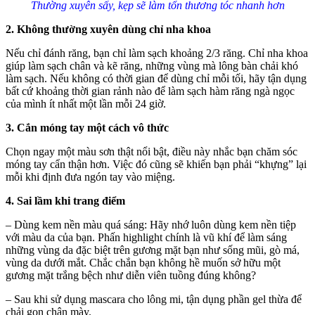
Thường xuyên sấy, kẹp sẽ làm tổn thương tóc nhanh hơn
2. Không thường xuyên dùng chỉ nha khoa
Nếu chỉ đánh răng, bạn chỉ làm sạch khoảng 2/3 răng. Chỉ nha khoa
giúp làm sạch chân và kẽ răng, những vùng mà lông bàn chải khó
làm sạch. Nếu không có thời gian để dùng chỉ mỗi tối, hãy tận dụng
bất cứ khoảng thời gian rảnh nào để làm sạch hàm răng ngà ngọc
của mình ít nhất một lần mỗi 24 giờ.
3. Cắn móng tay một cách vô thức
Chọn ngay một màu sơn thật nổi bật, điều này nhắc bạn chăm sóc
móng tay cẩn thận hơn. Việc đó cũng sẽ khiến bạn phải “khựng” lại
mỗi khi định đưa ngón tay vào miệng.
4. Sai lầm khi trang điểm
– Dùng kem nền màu quá sáng: Hãy nhớ luôn dùng kem nền tiệp
với màu da của bạn. Phấn highlight chính là vũ khí để làm sáng
những vùng da đặc biệt trên gương mặt bạn như sống mũi, gò má,
vùng da dưới mắt. Chắc chắn bạn không hề muốn sở hữu một
gương mặt trắng bệch như diễn viên tuồng đúng không?
– Sau khi sử dụng mascara cho lông mi, tận dụng phần gel thừa để
chải gọn chân mày.