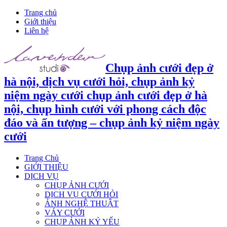
Trang chủ
Giới thiệu
Liên hệ
Chụp ảnh cưới đẹp ở
hà nội, dịch vụ cưới hỏi, chụp ảnh kỷ
niệm ngày cưới chụp ảnh cưới đẹp ở hà
nội, chụp hình cưới với phong cách độc
đáo và ấn tượng – chụp ảnh kỷ niệm ngày
cưới
Trang Chủ
GIỚI THIỆU
DỊCH VỤ
CHỤP ẢNH CƯỚI
DỊCH VỤ CƯỚI HỎI
ẢNH NGHỆ THUẬT
VÁY CƯỚI
CHỤP ẢNH KỶ YẾU