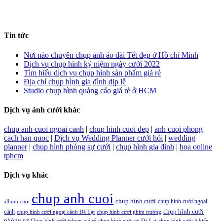
Tin tức
Nơi nào chuyên chụp ảnh áo dài Tết đẹp ở Hồ chí Minh
Dịch vụ chụp hình kỷ niệm ngày cưới 2022
Tìm hiểu dịch vụ chụp hình sản phẩm giá rẻ
Địa chỉ chụp hình gia đình dịp lễ
Studio chụp hình quảng cáo giá rẻ ở HCM
Dịch vụ ảnh cưới khác
chup anh cuoi ngoai canh
|
chup hinh cuoi dep
|
anh cuoi phong
cach han quoc
|
Dịch vụ Wedding Planner cưới hỏi
|
wedding
planner
|
chụp hình phóng sự cưới
|
chụp hình gia đình
|
hoa online
tphcm
Dịch vụ khác
chup anh cuoi
chụp hình cưới
chụp hình cưới ngoại
album cuoi
chụp hình cưới
cảnh
chụp hình cưới ngoại cảnh Đà Lạt
chụp hình cưới phim trường
phóng sự
Chụp hình cưới tphcm giá rẻ
chụp hình cưới tại Đà Lạt
chụp hình cưới ở biển