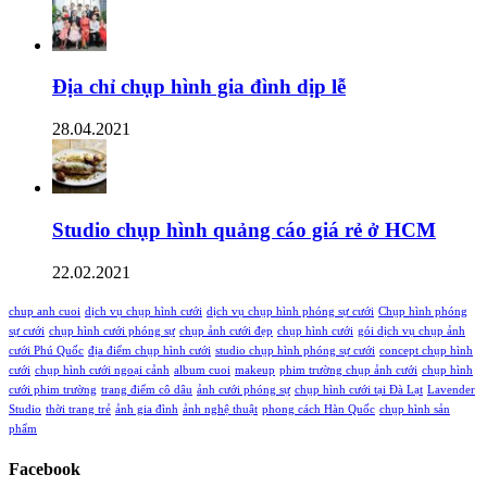
Địa chỉ chụp hình gia đình dịp lễ
28.04.2021
Studio chụp hình quảng cáo giá rẻ ở HCM
22.02.2021
chup anh cuoi
dịch vụ chụp hình cưới
dịch vụ chụp hình phóng sự cưới
Chụp hình phóng
sự cưới
chụp hình cưới phóng sự
chụp ảnh cưới đẹp
chụp hình cưới
gói dịch vụ chụp ảnh
cưới Phú Quốc
địa điểm chụp hình cưới
studio chụp hình phóng sự cưới
concept chụp hình
cưới
chụp hình cưới ngoại cảnh
album cuoi
makeup
phim trường chụp ảnh cưới
chụp hình
cưới phim trường
trang điểm cô dâu
ảnh cưới phóng sự
chụp hình cưới tại Đà Lạt
Lavender
Studio
thời trang trẻ
ảnh gia đình
ảnh nghệ thuật
phong cách Hàn Quốc
chụp hình sản
phẩm
Facebook