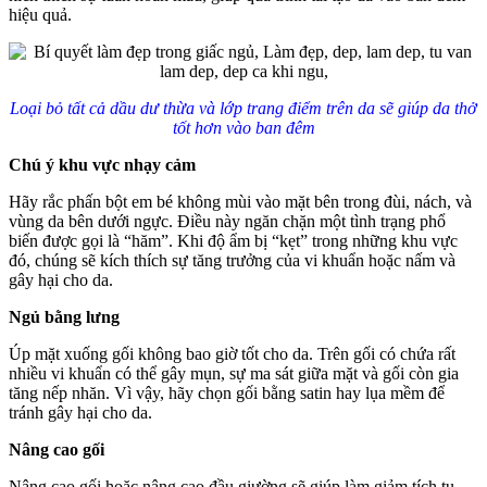
hiệu quả.
Loại bỏ tất cả dầu dư thừa và lớp trang điểm trên da sẽ giúp da thở
tốt hơn vào ban đêm
Chú ý khu vực nhạy cảm
Hãy rắc phấn bột em bé không mùi vào mặt bên trong đùi, nách, và
vùng da bên dưới ngực. Điều này ngăn chặn một tình trạng phổ
biến được gọi là “hăm”. Khi độ ẩm bị “kẹt” trong những khu vực
đó, chúng sẽ kích thích sự tăng trưởng của vi khuẩn hoặc nấm và
gây hại cho da.
Ngủ bằng lưng
Úp mặt xuống gối không bao giờ tốt cho da. Trên gối có chứa rất
nhiều vi khuẩn có thể gây mụn, sự ma sát giữa mặt và gối còn gia
tăng nếp nhăn. Vì vậy, hãy chọn gối bằng satin hay lụa mềm để
tránh gây hại cho da.
Nâng cao gối
Nâng cao gối hoặc nâng cao đầu giường sẽ giúp làm giảm tích tụ