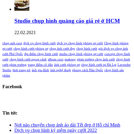
Studio chụp hình quảng cáo giá rẻ ở HCM
22.02.2021
chup anh cuoi
dịch vụ chụp hình cưới
dịch vụ chụp hình phóng sự cưới
Chụp hình phóng
sự cưới
chụp hình cưới phóng sự
chụp ảnh cưới đẹp
chụp hình cưới
gói dịch vụ chụp ảnh
cưới Phú Quốc
địa điểm chụp hình cưới
studio chụp hình phóng sự cưới
concept chụp hình
cưới
chụp hình cưới ngoại cảnh
album cuoi
makeup
phim trường chụp ảnh cưới
chụp hình
cưới phim trường
trang điểm cô dâu
ảnh cưới phóng sự
chụp hình cưới tại Đà Lạt
Lavender
Studio
thời trang trẻ
ảnh gia đình
ảnh nghệ thuật
phong cách Hàn Quốc
chụp hình sản
phẩm
Facebook
Tin tức
Nơi nào chuyên chụp ảnh áo dài Tết đẹp ở Hồ chí Minh
Dịch vụ chụp hình kỷ niệm ngày cưới 2022