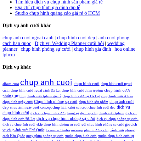
Tìm hiểu dịch vụ chụp hình sản phẩm giá rẻ
Địa chỉ chụp hình gia đình dịp lễ
Studio chụp hình quảng cáo giá rẻ ở HCM
Dịch vụ ảnh cưới khác
chup anh cuoi ngoai canh
|
chup hinh cuoi dep
|
anh cuoi phong
cach han quoc
|
Dịch vụ Wedding Planner cưới hỏi
|
wedding
planner
|
chụp hình phóng sự cưới
|
chụp hình gia đình
|
hoa online
tphcm
Dịch vụ khác
chup anh cuoi
chụp hình cưới
chụp hình cưới ngoại
album cuoi
chụp hình cưới
cảnh
chụp hình cưới ngoại cảnh Đà Lạt
chụp hình cưới phim trường
phóng sự
Chụp hình cưới tphcm giá rẻ
chụp hình cưới tại Đà Lạt
chụp hình cưới ở biển
Chụp hình phóng sự cưới
chụp ảnh cưới
chụp hình ngày cưới
chụp hình sản phẩm
đẹp
dịch vụ
concept chụp hình cưới
chụp ảnh ngày cưới
concept chụp ảnh cưới đẹp
chụp hình cưới
dịch vụ chụp hình cưới phóng sự
dịch vụ chụp hình cưới tphcm
dịch vụ
dịch vụ chụp hình phóng sự cưới
chụp hình cưới Đà Lạt
dịch vụ chụp phóng sự cưới.
gói dịch
dịch vụ chụp ảnh cưới
ekip chụp hình phóng sự cưới
gói chụp hình phóng sự cưới
vụ chụp ảnh cưới Phú Quốc
Lavender Studio
makeup
phim trường chụp ảnh cưới
phong
cách Hàn Quốc
quay phim phóng sự cưới
studio chụp hình cưới
studio chụp hình cưới tại