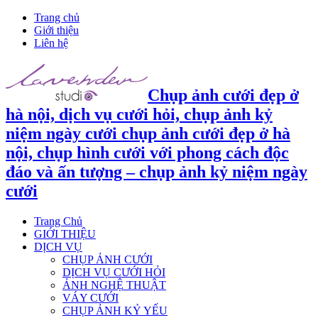
Trang chủ
Giới thiệu
Liên hệ
Chụp ảnh cưới đẹp ở
hà nội, dịch vụ cưới hỏi, chụp ảnh kỷ
niệm ngày cưới chụp ảnh cưới đẹp ở hà
nội, chụp hình cưới với phong cách độc
đáo và ấn tượng – chụp ảnh kỷ niệm ngày
cưới
Trang Chủ
GIỚI THIỆU
DỊCH VỤ
CHỤP ẢNH CƯỚI
DỊCH VỤ CƯỚI HỎI
ẢNH NGHỆ THUẬT
VÁY CƯỚI
CHỤP ẢNH KỶ YẾU