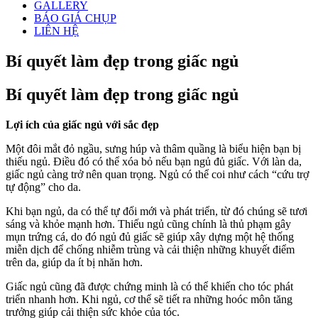
GALLERY
BÁO GIÁ CHỤP
LIÊN HỆ
Bí quyết làm đẹp trong giấc ngủ
Bí quyết làm đẹp trong giấc ngủ
Lợi ích của giấc ngủ với sắc đẹp
Một đôi mắt đỏ ngầu, sưng húp và thâm quầng là biểu hiện bạn bị
thiếu ngủ. Điều đó có thể xóa bỏ nếu bạn ngủ đủ giấc. Với làn da,
giấc ngủ càng trở nên quan trọng. Ngủ có thể coi như cách “cứu trợ
tự động” cho da.
Khi bạn ngủ, da có thể tự đổi mới và phát triển, từ đó chúng sẽ tươi
sáng và khỏe mạnh hơn. Thiếu ngủ cũng chính là thủ phạm gây
mụn trứng cá, do đó ngủ đủ giấc sẽ giúp xây dựng một hệ thống
miễn dịch để chống nhiễm trùng và cải thiện những khuyết điểm
trên da, giúp da ít bị nhăn hơn.
Giấc ngủ cũng đã được chứng minh là có thể khiến cho tóc phát
triển nhanh hơn. Khi ngủ, cơ thể sẽ tiết ra những hoóc môn tăng
trưởng giúp cải thiện sức khỏe của tóc.