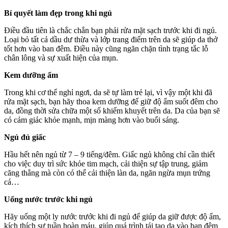
Bí quyết làm đẹp trong khi ngủ
Điều đầu tiên là chắc chắn bạn phải rửa mặt sạch trước khi đi ngủ.
Loại bỏ tất cả dầu dư thừa và lớp trang điểm trên da sẽ giúp da thở
tốt hơn vào ban đêm. Điều này cũng ngăn chặn tình trạng tắc lỗ
chân lông và sự xuất hiện của mụn.
Kem dưỡng ẩm
Trong khi cơ thể nghỉ ngơi, da sẽ tự làm trẻ lại, vì vậy một khi đã
rửa mặt sạch, bạn hãy thoa kem dưỡng để giữ độ ẩm suốt đêm cho
da, đồng thời sửa chữa một số khiếm khuyết trên da. Da của bạn sẽ
có cảm giác khỏe mạnh, mịn màng hơn vào buổi sáng.
Ngủ đủ giấc
Hầu hết nên ngủ từ 7 – 9 tiếng/đêm. Giấc ngủ không chỉ cần thiết
cho việc duy trì sức khỏe tim mạch, cải thiện sự tập trung, giảm
căng thẳng mà còn có thể cải thiện làn da, ngăn ngừa mụn trứng
cá…
Uống nước trước khi ngủ
Hãy uống một ly nước trước khi đi ngủ để giúp da giữ được độ ẩm,
kích thích sự tuần hoàn máu, giúp quá trình tái tạo da vào ban đêm