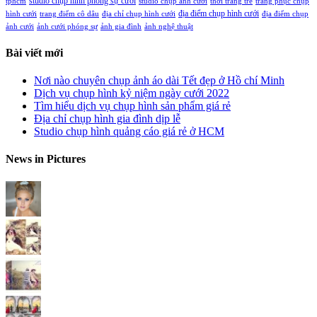
studio chụp hình phóng sự cưới
tphcm
studio chụp ảnh cưới
thời trang trẻ
trang phục chụp
địa điểm chụp hình cưới
hình cưới
trang điểm cô dâu
địa chỉ chụp hình cưới
địa điểm chụp
ảnh cưới
ảnh cưới phóng sự
ảnh gia đình
ảnh nghệ thuật
Bài viết mới
Nơi nào chuyên chụp ảnh áo dài Tết đẹp ở Hồ chí Minh
Dịch vụ chụp hình kỷ niệm ngày cưới 2022
Tìm hiểu dịch vụ chụp hình sản phẩm giá rẻ
Địa chỉ chụp hình gia đình dịp lễ
Studio chụp hình quảng cáo giá rẻ ở HCM
News in Pictures