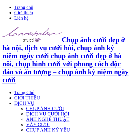
Trang chủ
Giới thiệu
Liên hệ
Chụp ảnh cưới đẹp ở
hà nội, dịch vụ cưới hỏi, chụp ảnh kỷ
niệm ngày cưới chụp ảnh cưới đẹp ở hà
nội, chụp hình cưới với phong cách độc
đáo và ấn tượng – chụp ảnh kỷ niệm ngày
cưới
Trang Chủ
GIỚI THIỆU
DỊCH VỤ
CHỤP ẢNH CƯỚI
DỊCH VỤ CƯỚI HỎI
ẢNH NGHỆ THUẬT
VÁY CƯỚI
CHỤP ẢNH KỶ YẾU