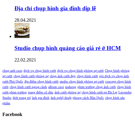
Địa chỉ chụp hình gia đình dịp lễ
28.04.2021
Studio chụp hình quảng cáo giá rẻ ở HCM
22.02.2021
chup anh cuoi
dịch vụ chụp hình cưới
dịch vụ chụp hình phóng sự cưới
Chụp hình phóng
sự cưới
chụp hình cưới phóng sự
chụp ảnh cưới đẹp
chụp hình cưới
gói dịch vụ chụp ảnh
cưới Phú Quốc
địa điểm chụp hình cưới
studio chụp hình phóng sự cưới
concept chụp hình
cưới
chụp hình cưới ngoại cảnh
album cuoi
makeup
phim trường chụp ảnh cưới
chụp hình
cưới phim trường
trang điểm cô dâu
ảnh cưới phóng sự
chụp hình cưới tại Đà Lạt
Lavender
Studio
thời trang trẻ
ảnh gia đình
ảnh nghệ thuật
phong cách Hàn Quốc
chụp hình sản
phẩm
Facebook