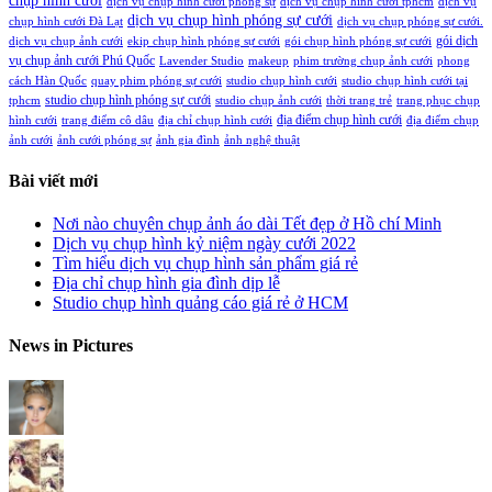
chụp hình cưới
dịch vụ chụp hình cưới phóng sự
dịch vụ chụp hình cưới tphcm
dịch vụ
dịch vụ chụp hình phóng sự cưới
chụp hình cưới Đà Lạt
dịch vụ chụp phóng sự cưới.
gói dịch
dịch vụ chụp ảnh cưới
ekip chụp hình phóng sự cưới
gói chụp hình phóng sự cưới
vụ chụp ảnh cưới Phú Quốc
Lavender Studio
makeup
phim trường chụp ảnh cưới
phong
cách Hàn Quốc
quay phim phóng sự cưới
studio chụp hình cưới
studio chụp hình cưới tại
studio chụp hình phóng sự cưới
tphcm
studio chụp ảnh cưới
thời trang trẻ
trang phục chụp
địa điểm chụp hình cưới
hình cưới
trang điểm cô dâu
địa chỉ chụp hình cưới
địa điểm chụp
ảnh cưới
ảnh cưới phóng sự
ảnh gia đình
ảnh nghệ thuật
Bài viết mới
Nơi nào chuyên chụp ảnh áo dài Tết đẹp ở Hồ chí Minh
Dịch vụ chụp hình kỷ niệm ngày cưới 2022
Tìm hiểu dịch vụ chụp hình sản phẩm giá rẻ
Địa chỉ chụp hình gia đình dịp lễ
Studio chụp hình quảng cáo giá rẻ ở HCM
News in Pictures