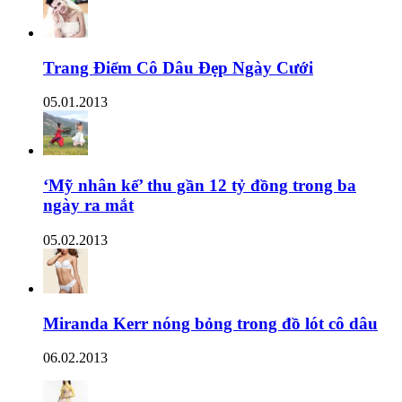
Trang Điểm Cô Dâu Đẹp Ngày Cưới
05.01.2013
‘Mỹ nhân kế’ thu gần 12 tỷ đồng trong ba
ngày ra mắt
05.02.2013
Miranda Kerr nóng bỏng trong đồ lót cô dâu
06.02.2013