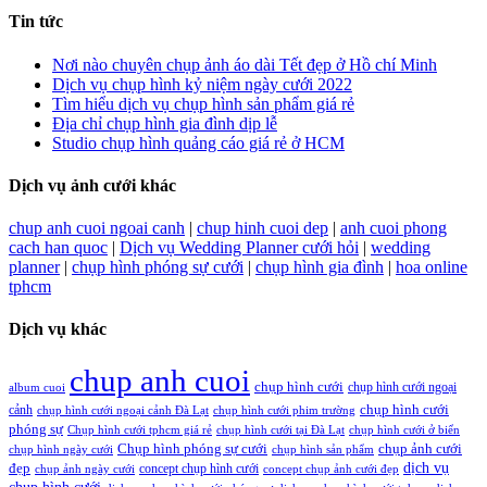
Tin tức
Nơi nào chuyên chụp ảnh áo dài Tết đẹp ở Hồ chí Minh
Dịch vụ chụp hình kỷ niệm ngày cưới 2022
Tìm hiểu dịch vụ chụp hình sản phẩm giá rẻ
Địa chỉ chụp hình gia đình dịp lễ
Studio chụp hình quảng cáo giá rẻ ở HCM
Dịch vụ ảnh cưới khác
chup anh cuoi ngoai canh
|
chup hinh cuoi dep
|
anh cuoi phong
cach han quoc
|
Dịch vụ Wedding Planner cưới hỏi
|
wedding
planner
|
chụp hình phóng sự cưới
|
chụp hình gia đình
|
hoa online
tphcm
Dịch vụ khác
chup anh cuoi
chụp hình cưới
chụp hình cưới ngoại
album cuoi
chụp hình cưới
cảnh
chụp hình cưới ngoại cảnh Đà Lạt
chụp hình cưới phim trường
phóng sự
Chụp hình cưới tphcm giá rẻ
chụp hình cưới tại Đà Lạt
chụp hình cưới ở biển
Chụp hình phóng sự cưới
chụp ảnh cưới
chụp hình ngày cưới
chụp hình sản phẩm
đẹp
dịch vụ
concept chụp hình cưới
chụp ảnh ngày cưới
concept chụp ảnh cưới đẹp