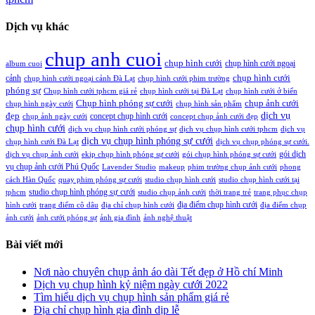
Dịch vụ khác
chup anh cuoi
chụp hình cưới
chụp hình cưới ngoại
album cuoi
chụp hình cưới
cảnh
chụp hình cưới ngoại cảnh Đà Lạt
chụp hình cưới phim trường
phóng sự
Chụp hình cưới tphcm giá rẻ
chụp hình cưới tại Đà Lạt
chụp hình cưới ở biển
Chụp hình phóng sự cưới
chụp ảnh cưới
chụp hình ngày cưới
chụp hình sản phẩm
đẹp
dịch vụ
concept chụp hình cưới
chụp ảnh ngày cưới
concept chụp ảnh cưới đẹp
chụp hình cưới
dịch vụ chụp hình cưới phóng sự
dịch vụ chụp hình cưới tphcm
dịch vụ
dịch vụ chụp hình phóng sự cưới
chụp hình cưới Đà Lạt
dịch vụ chụp phóng sự cưới.
gói dịch
dịch vụ chụp ảnh cưới
ekip chụp hình phóng sự cưới
gói chụp hình phóng sự cưới
vụ chụp ảnh cưới Phú Quốc
Lavender Studio
makeup
phim trường chụp ảnh cưới
phong
cách Hàn Quốc
quay phim phóng sự cưới
studio chụp hình cưới
studio chụp hình cưới tại
studio chụp hình phóng sự cưới
tphcm
studio chụp ảnh cưới
thời trang trẻ
trang phục chụp
địa điểm chụp hình cưới
hình cưới
trang điểm cô dâu
địa chỉ chụp hình cưới
địa điểm chụp
ảnh cưới
ảnh cưới phóng sự
ảnh gia đình
ảnh nghệ thuật
Bài viết mới
Nơi nào chuyên chụp ảnh áo dài Tết đẹp ở Hồ chí Minh
Dịch vụ chụp hình kỷ niệm ngày cưới 2022
Tìm hiểu dịch vụ chụp hình sản phẩm giá rẻ
Địa chỉ chụp hình gia đình dịp lễ