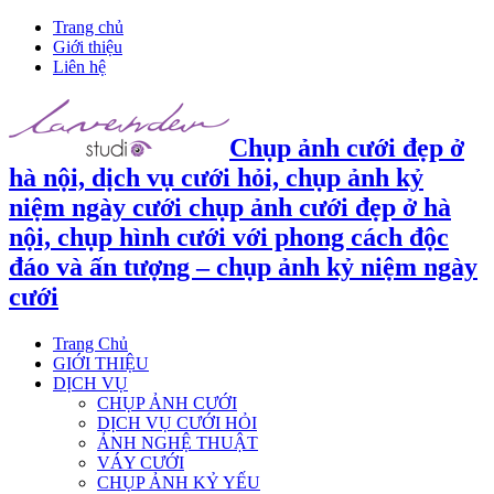
Trang chủ
Giới thiệu
Liên hệ
Chụp ảnh cưới đẹp ở
hà nội, dịch vụ cưới hỏi, chụp ảnh kỷ
niệm ngày cưới chụp ảnh cưới đẹp ở hà
nội, chụp hình cưới với phong cách độc
đáo và ấn tượng – chụp ảnh kỷ niệm ngày
cưới
Trang Chủ
GIỚI THIỆU
DỊCH VỤ
CHỤP ẢNH CƯỚI
DỊCH VỤ CƯỚI HỎI
ẢNH NGHỆ THUẬT
VÁY CƯỚI
CHỤP ẢNH KỶ YẾU