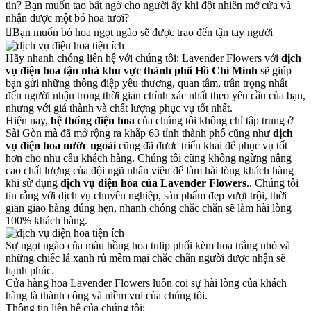
tin? Bạn muốn tạo bất ngờ cho người ấy khi đột nhiên mở cửa và
nhận được một bó hoa tươi?
Bạn muốn bó hoa ngọt ngào sẽ được trao đến tận tay người
Hãy nhanh chóng liên hệ với chúng tôi: Lavender Flowers với
dịch
vụ điện hoa tận nhà khu vực thành phố Hồ Chí Minh
sẽ giúp
bạn gửi những thông điệp yêu thương, quan tâm, trân trọng nhất
đến người nhận trong thời gian chính xác nhất theo yêu cầu của bạn,
nhưng với giá thành và chất lượng phục vụ tốt nhất.
Hiện nay,
hệ thống điện hoa
của chúng tôi không chỉ tập trung ở
Sài Gòn mà đã mở rộng ra khắp 63 tỉnh thành phố cũng như
dịch
vụ điện hoa nước ngoài
cũng đã đươc triển khai để phục vụ tốt
hơn cho nhu cầu khách hàng. Chúng tôi cũng không ngừng nâng
cao chất lượng của đội ngũ nhân viên để làm hài lòng khách hàng
khi sử dụng
dịch vụ điện hoa của Lavender Flowers
.. Chúng tôi
tin rằng với dịch vụ chuyên nghiệp, sản phẩm đẹp vượt trội, thời
gian giao hàng đúng hẹn, nhanh chóng chắc chắn sẽ làm hài lòng
100% khách hàng.
Sự ngọt ngào của màu hồng hoa tulip phối kèm hoa trắng nhỏ và
những chiếc lá xanh rủ mềm mại chắc chắn người được nhận sẽ
hạnh phúc.
Cửa hàng hoa Lavender Flowers luôn coi sự hài lòng của khách
hàng là thành công và niềm vui của chúng tôi.
Thông tin liên hệ của chúng tôi: