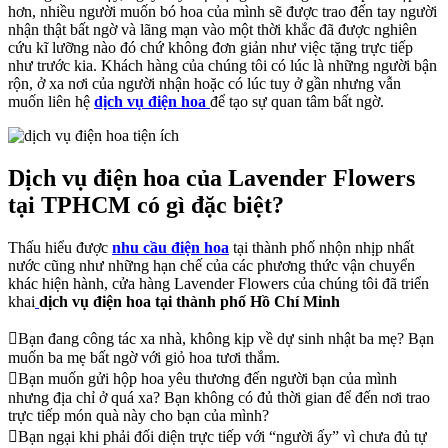
hơn, nhiều người muốn bó hoa của mình sẽ được trao đến tay người
nhận thật bất ngờ và lãng mạn vào một thời khắc đã được nghiên
cứu kĩ lưỡng nào đó chứ không đơn giản như việc tặng trực tiếp
như trước kia. Khách hàng của chúng tôi có lúc là những người bận
rộn, ở xa nơi của người nhận hoặc có lúc tuy ở gần nhưng vẫn
muốn liên hệ
dịch vụ điện hoa
để tạo sự quan tâm bất ngờ.
Dịch vụ điện hoa của Lavender Flowers
tại TPHCM có gì đặc biệt?
Thấu hiểu được
nhu cầu điện hoa
tại thành phố nhộn nhịp nhất
nước cũng như những hạn chế của các phương thức vận chuyển
khác hiện hành, cửa hàng Lavender Flowers của chúng tôi đã triển
khai
dịch vụ điện hoa tại thành phố Hồ Chí Minh
Bạn đang công tác xa nhà, không kịp về dự sinh nhật ba mẹ? Bạn
muốn ba mẹ bất ngờ với giỏ hoa tươi thắm.
Bạn muốn gửi hộp hoa yêu thương đến người bạn của mình
nhưng địa chỉ ở quá xa? Bạn không có đủ thời gian để đến nơi trao
trực tiếp món quà này cho bạn của mình?
Bạn ngại khi phải đối diện trực tiếp với “người ấy” vì chưa đủ tự