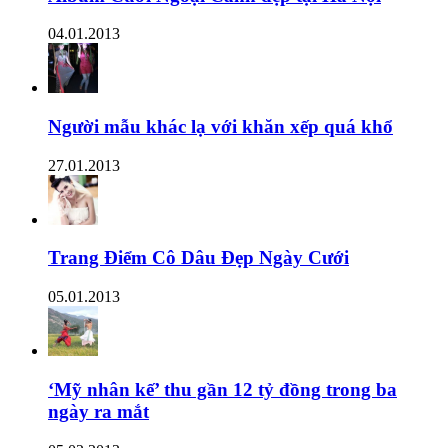
04.01.2013
Người mẫu khác lạ với khăn xếp quá khổ
27.01.2013
Trang Điểm Cô Dâu Đẹp Ngày Cưới
05.01.2013
‘Mỹ nhân kế’ thu gần 12 tỷ đồng trong ba
ngày ra mắt