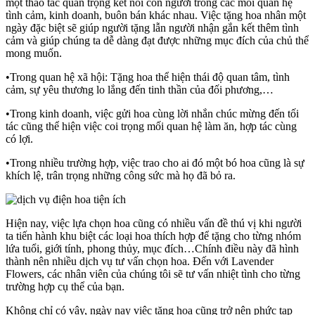
một thao tác quan trọng kết nối con người trong các mối quan hệ
tình cảm, kinh doanh, buôn bán khác nhau. Việc tặng hoa nhân một
ngày đặc biệt sẽ giúp người tặng lẫn người nhận gắn kết thêm tình
cảm và giúp chúng ta dễ dàng đạt được những mục đích của chủ thể
mong muốn.
•Trong quan hệ xã hội: Tặng hoa thể hiện thái độ quan tâm, tình
cảm, sự yêu thương lo lắng đến tinh thần của đối phương,…
•Trong kinh doanh, việc gửi hoa cùng lời nhắn chúc mừng đến tối
tác cũng thể hiện việc coi trọng mối quan hệ làm ăn, hợp tác cùng
có lợi.
•Trong nhiều trường hợp, việc trao cho ai đó một bó hoa cũng là sự
khích lệ, trân trọng những công sức mà họ đã bỏ ra.
Hiện nay, việc lựa chọn hoa cũng có nhiều vấn đề thú vị khi người
ta tiến hành khu biệt các loại hoa thích hợp để tặng cho từng nhóm
lứa tuổi, giới tính, phong thủy, mục đích…Chính điều này đã hình
thành nên nhiều dịch vụ tư vấn chọn hoa. Đến với Lavender
Flowers, các nhân viên của chúng tôi sẽ tư vấn nhiệt tình cho từng
trường hợp cụ thể của bạn.
Không chỉ có vậy, ngày nay việc tặng hoa cũng trở nên phức tạp