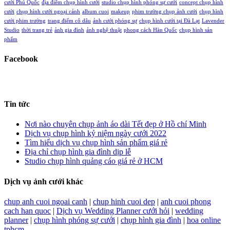
cưới Phú Quốc
địa điểm chụp hình cưới
studio chụp hình phóng sự cưới
concept chụp hình
cưới
chụp hình cưới ngoại cảnh
album cuoi
makeup
phim trường chụp ảnh cưới
chụp hình
cưới phim trường
trang điểm cô dâu
ảnh cưới phóng sự
chụp hình cưới tại Đà Lạt
Lavender
Studio
thời trang trẻ
ảnh gia đình
ảnh nghệ thuật
phong cách Hàn Quốc
chụp hình sản
phẩm
Facebook
Tin tức
Nơi nào chuyên chụp ảnh áo dài Tết đẹp ở Hồ chí Minh
Dịch vụ chụp hình kỷ niệm ngày cưới 2022
Tìm hiểu dịch vụ chụp hình sản phẩm giá rẻ
Địa chỉ chụp hình gia đình dịp lễ
Studio chụp hình quảng cáo giá rẻ ở HCM
Dịch vụ ảnh cưới khác
chup anh cuoi ngoai canh
|
chup hinh cuoi dep
|
anh cuoi phong
cach han quoc
|
Dịch vụ Wedding Planner cưới hỏi
|
wedding
planner
|
chụp hình phóng sự cưới
|
chụp hình gia đình
|
hoa online
tphcm