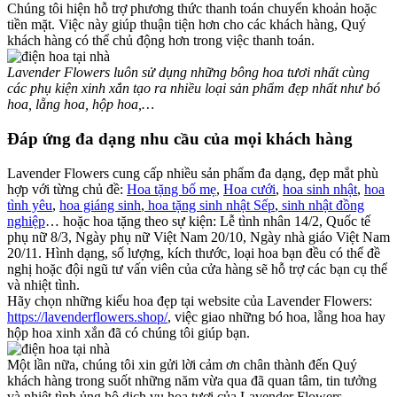
Chúng tôi hiện hỗ trợ phương thức thanh toán chuyển khoản hoặc
tiền mặt. Việc này giúp thuận tiện hơn cho các khách hàng, Quý
khách hàng có thể chủ động hơn trong việc thanh toán.
Lavender Flowers luôn sử dụng những bông hoa tươi nhất cùng
các phụ kiện xinh xắn tạo ra nhiều loại sản phẩm đẹp nhất như bó
hoa, lẵng hoa, hộp hoa,…
Đáp ứng đa dạng nhu cầu của mọi khách hàng
Lavender Flowers cung cấp nhiều sản phẩm đa dạng, đẹp mắt phù
hợp với từng chủ đề:
Hoa tặng bố mẹ
,
Hoa cưới
,
hoa sinh nhật
,
hoa
tình yêu
,
hoa giáng sinh
,
hoa tặng sinh nhật Sếp
,
sinh nhật đồng
nghiệp
… hoặc hoa tặng theo sự kiện: Lễ tình nhân 14/2, Quốc tế
phụ nữ 8/3, Ngày phụ nữ Việt Nam 20/10, Ngày nhà giáo Việt Nam
20/11. Hình dạng, số lượng, kích thước, loại hoa bạn đều có thể đề
nghị hoặc đội ngũ tư vấn viên của cửa hàng sẽ hỗ trợ các bạn cụ thể
và nhiệt tình.
Hãy chọn những kiểu hoa đẹp tại website của Lavender Flowers:
https://lavenderflowers.shop/
, việc giao những bó hoa, lẵng hoa hay
hộp hoa xinh xắn đã có chúng tôi giúp bạn.
Một lần nữa, chúng tôi xin gửi lời cảm ơn chân thành đến Quý
khách hàng trong suốt những năm vừa qua đã quan tâm, tin tưởng
và nhiệt tình ủng hộ dịch vụ hoa tươi của Lavender Flowers.