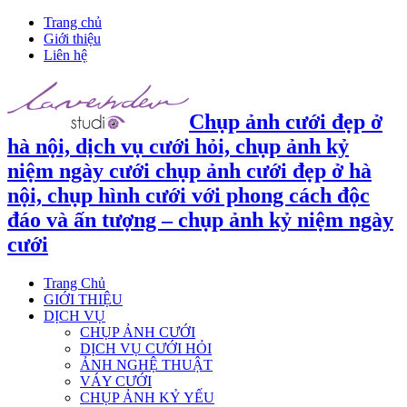
Trang chủ
Giới thiệu
Liên hệ
Chụp ảnh cưới đẹp ở
hà nội, dịch vụ cưới hỏi, chụp ảnh kỷ
niệm ngày cưới chụp ảnh cưới đẹp ở hà
nội, chụp hình cưới với phong cách độc
đáo và ấn tượng – chụp ảnh kỷ niệm ngày
cưới
Trang Chủ
GIỚI THIỆU
DỊCH VỤ
CHỤP ẢNH CƯỚI
DỊCH VỤ CƯỚI HỎI
ẢNH NGHỆ THUẬT
VÁY CƯỚI
CHỤP ẢNH KỶ YẾU