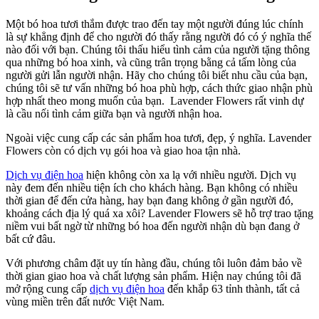
Một bó hoa tươi thắm được trao đến tay một người đúng lúc chính
là sự khẳng định để cho người đó thấy rằng người đó có ý nghĩa thế
nào đối với bạn. Chúng tôi thấu hiểu tình cảm của người tặng thông
qua những bó hoa xinh, và cũng trân trọng bằng cả tấm lòng của
người gửi lẫn người nhận. Hãy cho chúng tôi biết nhu cầu của bạn,
chúng tôi sẽ tư vấn những bó hoa phù hợp, cách thức giao nhận phù
hợp nhất theo mong muốn của bạn. Lavender Flowers rất vinh dự
là cầu nối tình cảm giữa bạn và người nhận hoa.
Ngoài việc cung cấp các sản phẩm hoa tươi, đẹp, ý nghĩa. Lavender
Flowers còn có dịch vụ gói hoa và giao hoa tận nhà.
Dịch vụ điện hoa
hiện không còn xa lạ với nhiều người. Dịch vụ
này đem đến nhiều tiện ích cho khách hàng. Bạn không có nhiều
thời gian để đến cửa hàng, hay bạn đang không ở gần người đó,
khoảng cách địa lý quá xa xôi? Lavender Flowers sẽ hỗ trợ trao tặng
niềm vui bất ngờ từ những bó hoa đến người nhận dù bạn đang ở
bất cứ đâu.
Với phương châm đặt uy tín hàng đầu, chúng tôi luôn đảm bảo về
thời gian giao hoa và chất lượng sản phẩm. Hiện nay chúng tôi đã
mở rộng cung cấp
dịch vụ điện hoa
đến khắp 63 tỉnh thành, tất cả
vùng miền trên đất nước Việt Nam.