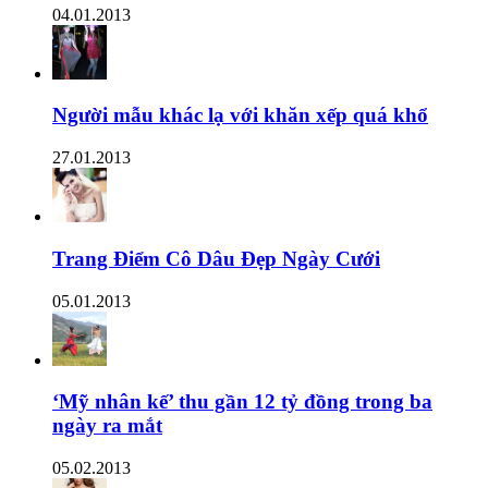
04.01.2013
Người mẫu khác lạ với khăn xếp quá khổ
27.01.2013
Trang Điểm Cô Dâu Đẹp Ngày Cưới
05.01.2013
‘Mỹ nhân kế’ thu gần 12 tỷ đồng trong ba
ngày ra mắt
05.02.2013