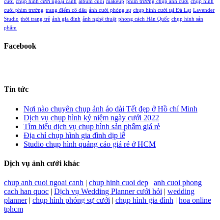
cưới
chụp hình cưới ngoại cảnh
album cuoi
makeup
phim trường chụp ảnh cưới
chụp hình
cưới phim trường
trang điểm cô dâu
ảnh cưới phóng sự
chụp hình cưới tại Đà Lạt
Lavender
Studio
thời trang trẻ
ảnh gia đình
ảnh nghệ thuật
phong cách Hàn Quốc
chụp hình sản
phẩm
Facebook
Tin tức
Nơi nào chuyên chụp ảnh áo dài Tết đẹp ở Hồ chí Minh
Dịch vụ chụp hình kỷ niệm ngày cưới 2022
Tìm hiểu dịch vụ chụp hình sản phẩm giá rẻ
Địa chỉ chụp hình gia đình dịp lễ
Studio chụp hình quảng cáo giá rẻ ở HCM
Dịch vụ ảnh cưới khác
chup anh cuoi ngoai canh
|
chup hinh cuoi dep
|
anh cuoi phong
cach han quoc
|
Dịch vụ Wedding Planner cưới hỏi
|
wedding
planner
|
chụp hình phóng sự cưới
|
chụp hình gia đình
|
hoa online
tphcm