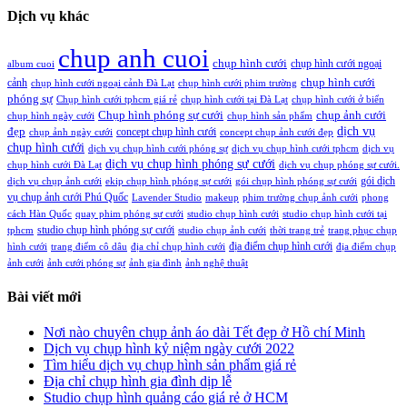
Dịch vụ khác
chup anh cuoi
chụp hình cưới
chụp hình cưới ngoại
album cuoi
chụp hình cưới
cảnh
chụp hình cưới ngoại cảnh Đà Lạt
chụp hình cưới phim trường
phóng sự
Chụp hình cưới tphcm giá rẻ
chụp hình cưới tại Đà Lạt
chụp hình cưới ở biển
Chụp hình phóng sự cưới
chụp ảnh cưới
chụp hình ngày cưới
chụp hình sản phẩm
đẹp
dịch vụ
concept chụp hình cưới
chụp ảnh ngày cưới
concept chụp ảnh cưới đẹp
chụp hình cưới
dịch vụ chụp hình cưới phóng sự
dịch vụ chụp hình cưới tphcm
dịch vụ
dịch vụ chụp hình phóng sự cưới
chụp hình cưới Đà Lạt
dịch vụ chụp phóng sự cưới.
gói dịch
dịch vụ chụp ảnh cưới
ekip chụp hình phóng sự cưới
gói chụp hình phóng sự cưới
vụ chụp ảnh cưới Phú Quốc
Lavender Studio
makeup
phim trường chụp ảnh cưới
phong
cách Hàn Quốc
quay phim phóng sự cưới
studio chụp hình cưới
studio chụp hình cưới tại
studio chụp hình phóng sự cưới
tphcm
studio chụp ảnh cưới
thời trang trẻ
trang phục chụp
địa điểm chụp hình cưới
hình cưới
trang điểm cô dâu
địa chỉ chụp hình cưới
địa điểm chụp
ảnh cưới
ảnh cưới phóng sự
ảnh gia đình
ảnh nghệ thuật
Bài viết mới
Nơi nào chuyên chụp ảnh áo dài Tết đẹp ở Hồ chí Minh
Dịch vụ chụp hình kỷ niệm ngày cưới 2022
Tìm hiểu dịch vụ chụp hình sản phẩm giá rẻ
Địa chỉ chụp hình gia đình dịp lễ
Studio chụp hình quảng cáo giá rẻ ở HCM