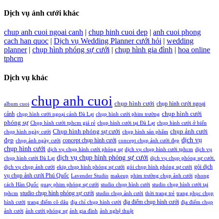
Dịch vụ ảnh cưới khác
chup anh cuoi ngoai canh
|
chup hinh cuoi dep
|
anh cuoi phong
cach han quoc
|
Dịch vụ Wedding Planner cưới hỏi
|
wedding
planner
|
chụp hình phóng sự cưới
|
chụp hình gia đình
|
hoa online
tphcm
Dịch vụ khác
chup anh cuoi
chụp hình cưới
chụp hình cưới ngoại
album cuoi
chụp hình cưới
cảnh
chụp hình cưới ngoại cảnh Đà Lạt
chụp hình cưới phim trường
phóng sự
Chụp hình cưới tphcm giá rẻ
chụp hình cưới tại Đà Lạt
chụp hình cưới ở biển
Chụp hình phóng sự cưới
chụp ảnh cưới
chụp hình ngày cưới
chụp hình sản phẩm
đẹp
dịch vụ
concept chụp hình cưới
chụp ảnh ngày cưới
concept chụp ảnh cưới đẹp
chụp hình cưới
dịch vụ chụp hình cưới phóng sự
dịch vụ chụp hình cưới tphcm
dịch vụ
dịch vụ chụp hình phóng sự cưới
chụp hình cưới Đà Lạt
dịch vụ chụp phóng sự cưới.
gói dịch
dịch vụ chụp ảnh cưới
ekip chụp hình phóng sự cưới
gói chụp hình phóng sự cưới
vụ chụp ảnh cưới Phú Quốc
Lavender Studio
makeup
phim trường chụp ảnh cưới
phong
cách Hàn Quốc
quay phim phóng sự cưới
studio chụp hình cưới
studio chụp hình cưới tại
studio chụp hình phóng sự cưới
tphcm
studio chụp ảnh cưới
thời trang trẻ
trang phục chụp
địa điểm chụp hình cưới
hình cưới
trang điểm cô dâu
địa chỉ chụp hình cưới
địa điểm chụp
ảnh cưới
ảnh cưới phóng sự
ảnh gia đình
ảnh nghệ thuật