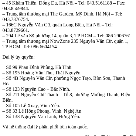
– 45 Khâm Thiên, Đống Đa, Hà Nội – Tel: 043.5161188 – Fax:
043.8569844.
– Trung tâm thương mại The Garden, Mỹ Đình, Hà Nội – Tel:
043.7876754.
– 166C Nguyễn Văn Cừ, quận Long Biên, Hà Nội – Tel:
043.8729661.
– 294 Lê văn Sỹ phường 14, quận 3, TP HCM – Tel: 086.2906761.
– Trung tâm thương mại NowZone 235 Nguyễn Văn Cừ, quận 1,
TP HCM. Tel: 086.6604154.
Đại lý ủy quyền:
– Số 99 Phan Đình Phùng, Hà Tĩnh.
– Số 195 Hoàng Văn Thụ, Thái Nguyên
– Số 4B Nguyễn Văn Cừ, phường Ngọc Trạo, Bỉm Sơn, Thanh
Hóa.
– Số 123 Nguyễn Cao – Bắc Ninh.
– Số 211 Nguyễn Chí Thanh – Tổ 8, phường Mường Thanh, Điện
Biên.
– Số 105 Lê Xoay, Vĩnh Yên.
– Số 33 Lê Hồng Phong, Vinh, Nghệ An.
– Số 138 Nguyễn Văn Linh, Hưng Yên.
Và hệ thống đại lý phân phối trên toàn quốc.