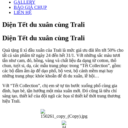
GALLERY
BÁO GIÁ CHỤP
LIÊN HỆ
Diện Tết du xuân cùng Trali
Diện Tết du xuân cùng Trali
Quà tặng lì xì đầu xuân của Trali là mức giá ưu đãi lên tới 50% cho
tất cả sản phẩm từ ngày 24 đến hết 31/1. Với những sắc màu tươi
tắn như cam, đỏ, hồng, vàng và chất liệu đa dạng từ cotton, thô
chun, tuýt si, dạ, các mẫu trang phục trong “Tết Collection”, gồm:
các bộ đầm ấm áp để dạo phố, bộ vest, bộ cánh mềm mại hay
những trang phục khỏe khoắn để đi du xuân, lễ hội…
Với “Tết Collection”, chị em sẽ tự tin bước xuống phố cùng gia
đình, bạn bè, tận hưởng một mùa xuân mới. Đó cũng là tiêu chí
sáng tạo, thiết kế của đội ngũ các họa sĩ thiết kế thời trang thương
hiệu Trali.