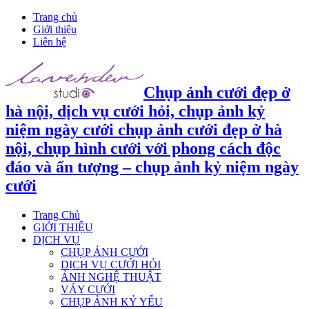
Trang chủ
Giới thiệu
Liên hệ
Chụp ảnh cưới đẹp ở
hà nội, dịch vụ cưới hỏi, chụp ảnh kỷ
niệm ngày cưới chụp ảnh cưới đẹp ở hà
nội, chụp hình cưới với phong cách độc
đáo và ấn tượng – chụp ảnh kỷ niệm ngày
cưới
Trang Chủ
GIỚI THIỆU
DỊCH VỤ
CHỤP ẢNH CƯỚI
DỊCH VỤ CƯỚI HỎI
ẢNH NGHỆ THUẬT
VÁY CƯỚI
CHỤP ẢNH KỶ YẾU