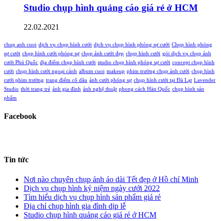
Studio chụp hình quảng cáo giá rẻ ở HCM
22.02.2021
chup anh cuoi
dịch vụ chụp hình cưới
dịch vụ chụp hình phóng sự cưới
Chụp hình phóng
sự cưới
chụp hình cưới phóng sự
chụp ảnh cưới đẹp
chụp hình cưới
gói dịch vụ chụp ảnh
cưới Phú Quốc
địa điểm chụp hình cưới
studio chụp hình phóng sự cưới
concept chụp hình
cưới
chụp hình cưới ngoại cảnh
album cuoi
makeup
phim trường chụp ảnh cưới
chụp hình
cưới phim trường
trang điểm cô dâu
ảnh cưới phóng sự
chụp hình cưới tại Đà Lạt
Lavender
Studio
thời trang trẻ
ảnh gia đình
ảnh nghệ thuật
phong cách Hàn Quốc
chụp hình sản
phẩm
Facebook
Tin tức
Nơi nào chuyên chụp ảnh áo dài Tết đẹp ở Hồ chí Minh
Dịch vụ chụp hình kỷ niệm ngày cưới 2022
Tìm hiểu dịch vụ chụp hình sản phẩm giá rẻ
Địa chỉ chụp hình gia đình dịp lễ
Studio chụp hình quảng cáo giá rẻ ở HCM