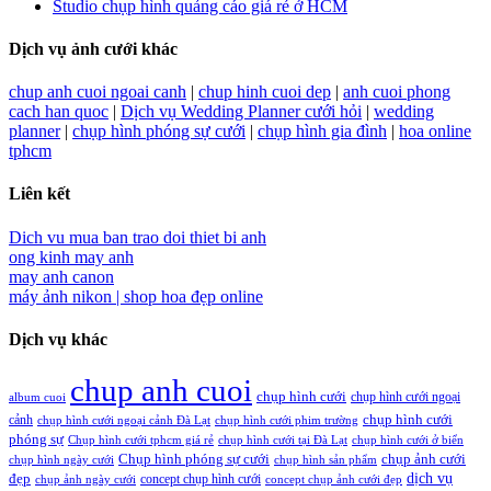
Studio chụp hình quảng cáo giá rẻ ở HCM
Dịch vụ ảnh cưới khác
chup anh cuoi ngoai canh
|
chup hinh cuoi dep
|
anh cuoi phong
cach han quoc
|
Dịch vụ Wedding Planner cưới hỏi
|
wedding
planner
|
chụp hình phóng sự cưới
|
chụp hình gia đình
|
hoa online
tphcm
Liên kết
Dich vu mua ban trao doi thiet bi anh
ong kinh may anh
may anh canon
máy ảnh nikon |
shop hoa đẹp online
Dịch vụ khác
chup anh cuoi
chụp hình cưới
chụp hình cưới ngoại
album cuoi
chụp hình cưới
cảnh
chụp hình cưới ngoại cảnh Đà Lạt
chụp hình cưới phim trường
phóng sự
Chụp hình cưới tphcm giá rẻ
chụp hình cưới tại Đà Lạt
chụp hình cưới ở biển
Chụp hình phóng sự cưới
chụp ảnh cưới
chụp hình ngày cưới
chụp hình sản phẩm
đẹp
dịch vụ
concept chụp hình cưới
chụp ảnh ngày cưới
concept chụp ảnh cưới đẹp