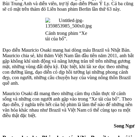
Bùi Trung Anh và diễn viên, trợ lý đạo diễn Phan Ý Ly. Cả ba cũng
sẽ có mặt trên thảm đỏ Liên hoan phim Berlin lần thứ 63 này.
Cảnh trong phim “Xe
tải của bố”.
Đạo diễn Mauricio Osaki mang hai dòng máu Brazil và Nhật Bản.
Mauricio chia sẻ, khi thăm Việt Nam lần đầu tiên năm 2011, anh bắt
gặp không khí sinh động và năng lượng tràn trề trên những gương
mặt, những vùng đất diệu kỳ. Đặc biệt, khi lái xe dọc theo những
con đường làng, đạo diễn có dịp hồi tưởng lại những phong cảnh
đẹp, con người, những câu chuyện hay của vùng nông thôn Brazil
quê anh.
Mauricio Osaki đã mang theo những cảm thụ chân thực từ cảnh
sống và những con người anh gặp vào trong “Xe tải của bố”. Theo
đạo diễn, ý nghĩa trên hết của bộ phim là làm thế nào để những nền
văn hóa khác nhau như Brazil và Việt Nam có thể cùng tạo ra một
điều thật đặc biệt.
Song Ngư