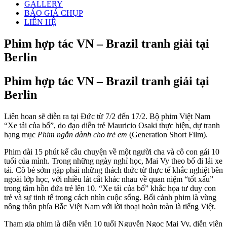
GALLERY
BÁO GIÁ CHỤP
LIÊN HỆ
Phim hợp tác VN – Brazil tranh giải tại
Berlin
Phim hợp tác VN – Brazil tranh giải tại
Berlin
Liên hoan sẽ diễn ra tại Đức từ 7/2 đến 17/2. Bộ phim Việt Nam
“Xe tải của bố”, do đạo diễn trẻ Mauricio Osaki thực hiện, dự tranh
hạng mục
Phim ngắn dành cho trẻ em
(Generation Short Film).
Phim dài 15 phút kể câu chuyện về một người cha và cô con gái 10
tuổi của mình. Trong những ngày nghỉ học, Mai Vy theo bố đi lái xe
tải. Cô bé sớm gặp phải những thách thức từ thực tế khắc nghiệt bên
ngoài lớp học, với nhiều lát cắt khác nhau về quan niệm “tốt xấu”
trong tâm hồn đứa trẻ lên 10. “Xe tải của bố” khắc họa tư duy con
trẻ và sự tinh tế trong cách nhìn cuộc sống. Bối cảnh phim là vùng
nông thôn phía Bắc Việt Nam với lời thoại hoàn toàn là tiếng Việt.
Tham gia phim là diễn viên 10 tuổi Nguyễn Ngọc Mai Vy, diễn viên