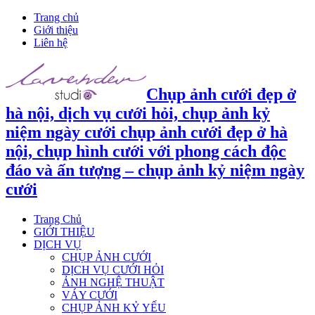
Trang chủ
Giới thiệu
Liên hệ
Chụp ảnh cưới đẹp ở
hà nội, dịch vụ cưới hỏi, chụp ảnh kỷ
niệm ngày cưới chụp ảnh cưới đẹp ở hà
nội, chụp hình cưới với phong cách độc
đáo và ấn tượng – chụp ảnh kỷ niệm ngày
cưới
Trang Chủ
GIỚI THIỆU
DỊCH VỤ
CHỤP ẢNH CƯỚI
DỊCH VỤ CƯỚI HỎI
ẢNH NGHỆ THUẬT
VÁY CƯỚI
CHỤP ẢNH KỶ YẾU