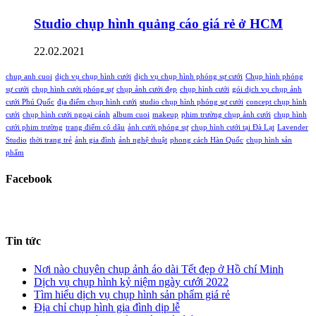
Studio chụp hình quảng cáo giá rẻ ở HCM
22.02.2021
chup anh cuoi
dịch vụ chụp hình cưới
dịch vụ chụp hình phóng sự cưới
Chụp hình phóng
sự cưới
chụp hình cưới phóng sự
chụp ảnh cưới đẹp
chụp hình cưới
gói dịch vụ chụp ảnh
cưới Phú Quốc
địa điểm chụp hình cưới
studio chụp hình phóng sự cưới
concept chụp hình
cưới
chụp hình cưới ngoại cảnh
album cuoi
makeup
phim trường chụp ảnh cưới
chụp hình
cưới phim trường
trang điểm cô dâu
ảnh cưới phóng sự
chụp hình cưới tại Đà Lạt
Lavender
Studio
thời trang trẻ
ảnh gia đình
ảnh nghệ thuật
phong cách Hàn Quốc
chụp hình sản
phẩm
Facebook
Tin tức
Nơi nào chuyên chụp ảnh áo dài Tết đẹp ở Hồ chí Minh
Dịch vụ chụp hình kỷ niệm ngày cưới 2022
Tìm hiểu dịch vụ chụp hình sản phẩm giá rẻ
Địa chỉ chụp hình gia đình dịp lễ