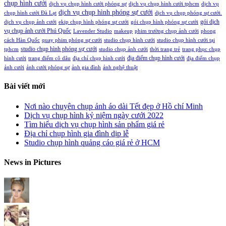
chụp hình cưới
dịch vụ chụp hình cưới phóng sự
dịch vụ chụp hình cưới tphcm
dịch vụ
dịch vụ chụp hình phóng sự cưới
chụp hình cưới Đà Lạt
dịch vụ chụp phóng sự cưới.
gói dịch
dịch vụ chụp ảnh cưới
ekip chụp hình phóng sự cưới
gói chụp hình phóng sự cưới
vụ chụp ảnh cưới Phú Quốc
Lavender Studio
makeup
phim trường chụp ảnh cưới
phong
cách Hàn Quốc
quay phim phóng sự cưới
studio chụp hình cưới
studio chụp hình cưới tại
studio chụp hình phóng sự cưới
tphcm
studio chụp ảnh cưới
thời trang trẻ
trang phục chụp
địa điểm chụp hình cưới
hình cưới
trang điểm cô dâu
địa chỉ chụp hình cưới
địa điểm chụp
ảnh cưới
ảnh cưới phóng sự
ảnh gia đình
ảnh nghệ thuật
Bài viết mới
Nơi nào chuyên chụp ảnh áo dài Tết đẹp ở Hồ chí Minh
Dịch vụ chụp hình kỷ niệm ngày cưới 2022
Tìm hiểu dịch vụ chụp hình sản phẩm giá rẻ
Địa chỉ chụp hình gia đình dịp lễ
Studio chụp hình quảng cáo giá rẻ ở HCM
News in Pictures