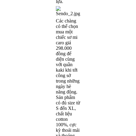
lựa.
Các chàng
có thể chọn
mua một
chiếc sơ mi
caro giá
298.000
đồng để
diện cùng
với quần
kaki khi tới
công sở
trong những
ngày hè
năng động.
Sản phẩm
có đủ size từ
S đến XL,
chất liệu
cotton
100%, cực
kỳ thoải mái
và thoáng