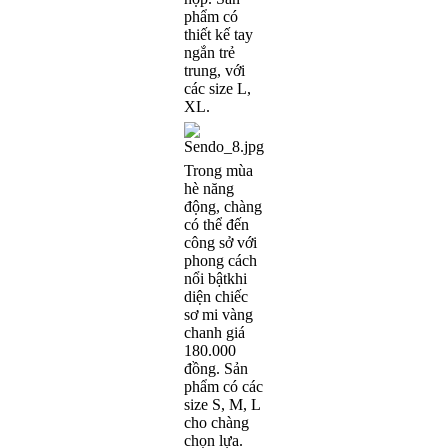
phẩm có
thiết kế tay
ngắn trẻ
trung, với
các size L,
XL.
Trong mùa
hè năng
động, chàng
có thể đến
công sở với
phong cách
nổi bậtkhi
diện chiếc
sơ mi vàng
chanh giá
180.000
đồng. Sản
phẩm có các
size S, M, L
cho chàng
chọn lựa.