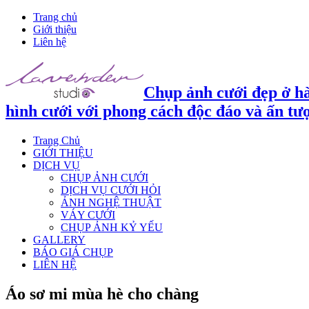
Trang chủ
Giới thiệu
Liên hệ
Chụp ảnh cưới đẹp ở hà
hình cưới với phong cách độc đáo và ấn tư
Trang Chủ
GIỚI THIỆU
DỊCH VỤ
CHỤP ẢNH CƯỚI
DỊCH VỤ CƯỚI HỎI
ẢNH NGHỆ THUẬT
VÁY CƯỚI
CHỤP ẢNH KỶ YẾU
GALLERY
BÁO GIÁ CHỤP
LIÊN HỆ
Áo sơ mi mùa hè cho chàng