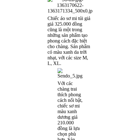
Chiếc áo sơ mi túi giả
giá 325.000 đồng
cũng là một trong
những sản phẩm tạo
phong cách đặc biệt
cho chàng. Sản phẩm
có màu xanh da trời
nhạt, với các size M,
L, XL.
Với các
chàng trai
thích phong
cách nổi bật,
chiếc sơ mi
màu xanh
dương giá
210.000
đồng là lựa
chọn phù
hợp. Sản