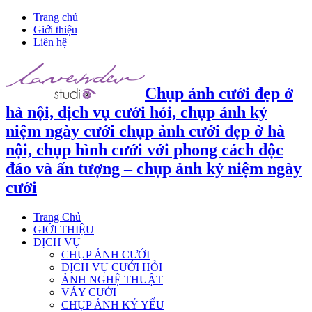
Trang chủ
Giới thiệu
Liên hệ
Chụp ảnh cưới đẹp ở
hà nội, dịch vụ cưới hỏi, chụp ảnh kỷ
niệm ngày cưới chụp ảnh cưới đẹp ở hà
nội, chụp hình cưới với phong cách độc
đáo và ấn tượng – chụp ảnh kỷ niệm ngày
cưới
Trang Chủ
GIỚI THIỆU
DỊCH VỤ
CHỤP ẢNH CƯỚI
DỊCH VỤ CƯỚI HỎI
ẢNH NGHỆ THUẬT
VÁY CƯỚI
CHỤP ẢNH KỶ YẾU