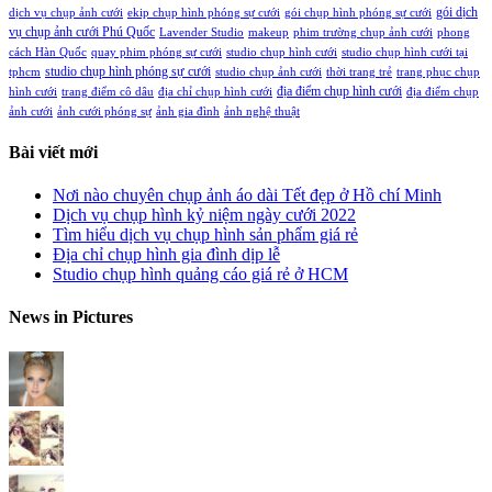
gói dịch
dịch vụ chụp ảnh cưới
ekip chụp hình phóng sự cưới
gói chụp hình phóng sự cưới
vụ chụp ảnh cưới Phú Quốc
Lavender Studio
makeup
phim trường chụp ảnh cưới
phong
cách Hàn Quốc
quay phim phóng sự cưới
studio chụp hình cưới
studio chụp hình cưới tại
studio chụp hình phóng sự cưới
tphcm
studio chụp ảnh cưới
thời trang trẻ
trang phục chụp
địa điểm chụp hình cưới
hình cưới
trang điểm cô dâu
địa chỉ chụp hình cưới
địa điểm chụp
ảnh cưới
ảnh cưới phóng sự
ảnh gia đình
ảnh nghệ thuật
Bài viết mới
Nơi nào chuyên chụp ảnh áo dài Tết đẹp ở Hồ chí Minh
Dịch vụ chụp hình kỷ niệm ngày cưới 2022
Tìm hiểu dịch vụ chụp hình sản phẩm giá rẻ
Địa chỉ chụp hình gia đình dịp lễ
Studio chụp hình quảng cáo giá rẻ ở HCM
News in Pictures