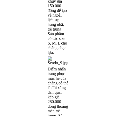
khuy giá
150.000
đồng để tạo
vẻ ngoài
lịch sự,
trang nhã,
trẻ trung.
Sản phẩm
có các size
S, M, L cho
chàng chọn
lựa.
Điểm nhấn
trang phục
mùa hè của
chàng có thể
là đôi xăng
đan quai
kép giá
280.000
đồng thoáng
mát, trẻ
trung. Sản