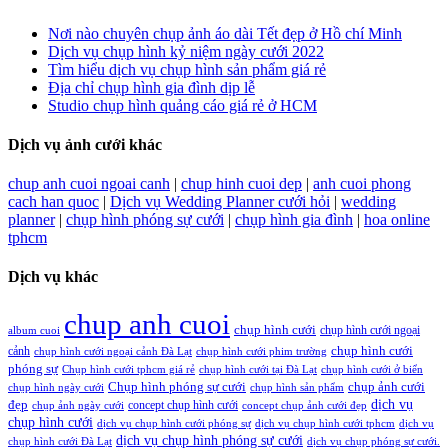
Nơi nào chuyên chụp ảnh áo dài Tết đẹp ở Hồ chí Minh
Dịch vụ chụp hình kỷ niệm ngày cưới 2022
Tìm hiểu dịch vụ chụp hình sản phẩm giá rẻ
Địa chỉ chụp hình gia đình dịp lễ
Studio chụp hình quảng cáo giá rẻ ở HCM
Dịch vụ ảnh cưới khác
chup anh cuoi ngoai canh
|
chup hinh cuoi dep
|
anh cuoi phong
cach han quoc
|
Dịch vụ Wedding Planner cưới hỏi
|
wedding
planner
|
chụp hình phóng sự cưới
|
chụp hình gia đình
|
hoa online
tphcm
Dịch vụ khác
chup anh cuoi
chụp hình cưới
chụp hình cưới ngoại
album cuoi
chụp hình cưới
cảnh
chụp hình cưới ngoại cảnh Đà Lạt
chụp hình cưới phim trường
phóng sự
Chụp hình cưới tphcm giá rẻ
chụp hình cưới tại Đà Lạt
chụp hình cưới ở biển
Chụp hình phóng sự cưới
chụp ảnh cưới
chụp hình ngày cưới
chụp hình sản phẩm
đẹp
dịch vụ
concept chụp hình cưới
chụp ảnh ngày cưới
concept chụp ảnh cưới đẹp
chụp hình cưới
dịch vụ chụp hình cưới phóng sự
dịch vụ chụp hình cưới tphcm
dịch vụ
dịch vụ chụp hình phóng sự cưới
chụp hình cưới Đà Lạt
dịch vụ chụp phóng sự cưới.