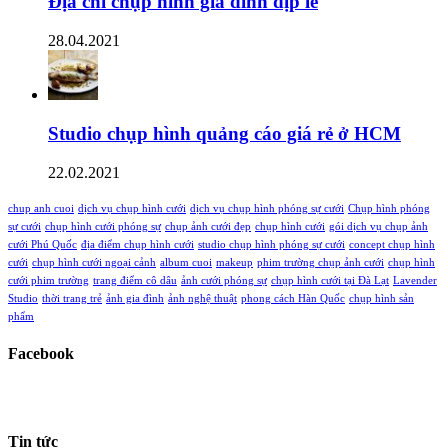
Địa chỉ chụp hình gia đình dịp lễ
28.04.2021
Studio chụp hình quảng cáo giá rẻ ở HCM
22.02.2021
chup anh cuoi
dịch vụ chụp hình cưới
dịch vụ chụp hình phóng sự cưới
Chụp hình phóng
sự cưới
chụp hình cưới phóng sự
chụp ảnh cưới đẹp
chụp hình cưới
gói dịch vụ chụp ảnh
cưới Phú Quốc
địa điểm chụp hình cưới
studio chụp hình phóng sự cưới
concept chụp hình
cưới
chụp hình cưới ngoại cảnh
album cuoi
makeup
phim trường chụp ảnh cưới
chụp hình
cưới phim trường
trang điểm cô dâu
ảnh cưới phóng sự
chụp hình cưới tại Đà Lạt
Lavender
Studio
thời trang trẻ
ảnh gia đình
ảnh nghệ thuật
phong cách Hàn Quốc
chụp hình sản
phẩm
Facebook
Tin tức