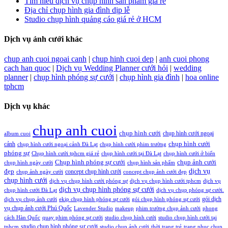
Tìm hiểu dịch vụ chụp hình sản phẩm giá rẻ
Địa chỉ chụp hình gia đình dịp lễ
Studio chụp hình quảng cáo giá rẻ ở HCM
Dịch vụ ảnh cưới khác
chup anh cuoi ngoai canh
|
chup hinh cuoi dep
|
anh cuoi phong
cach han quoc
|
Dịch vụ Wedding Planner cưới hỏi
|
wedding
planner
|
chụp hình phóng sự cưới
|
chụp hình gia đình
|
hoa online
tphcm
Dịch vụ khác
chup anh cuoi
chụp hình cưới
chụp hình cưới ngoại
album cuoi
chụp hình cưới
cảnh
chụp hình cưới ngoại cảnh Đà Lạt
chụp hình cưới phim trường
phóng sự
Chụp hình cưới tphcm giá rẻ
chụp hình cưới tại Đà Lạt
chụp hình cưới ở biển
Chụp hình phóng sự cưới
chụp ảnh cưới
chụp hình ngày cưới
chụp hình sản phẩm
đẹp
dịch vụ
concept chụp hình cưới
chụp ảnh ngày cưới
concept chụp ảnh cưới đẹp
chụp hình cưới
dịch vụ chụp hình cưới phóng sự
dịch vụ chụp hình cưới tphcm
dịch vụ
dịch vụ chụp hình phóng sự cưới
chụp hình cưới Đà Lạt
dịch vụ chụp phóng sự cưới.
gói dịch
dịch vụ chụp ảnh cưới
ekip chụp hình phóng sự cưới
gói chụp hình phóng sự cưới
vụ chụp ảnh cưới Phú Quốc
Lavender Studio
makeup
phim trường chụp ảnh cưới
phong
cách Hàn Quốc
quay phim phóng sự cưới
studio chụp hình cưới
studio chụp hình cưới tại
studio chụp hình phóng sự cưới
tphcm
studio chụp ảnh cưới
thời trang trẻ
trang phục chụp