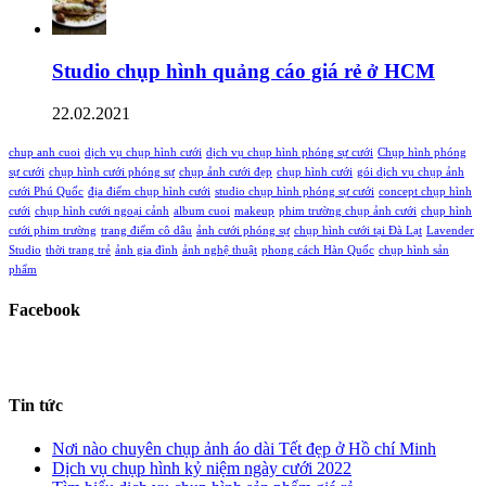
Studio chụp hình quảng cáo giá rẻ ở HCM
22.02.2021
chup anh cuoi
dịch vụ chụp hình cưới
dịch vụ chụp hình phóng sự cưới
Chụp hình phóng
sự cưới
chụp hình cưới phóng sự
chụp ảnh cưới đẹp
chụp hình cưới
gói dịch vụ chụp ảnh
cưới Phú Quốc
địa điểm chụp hình cưới
studio chụp hình phóng sự cưới
concept chụp hình
cưới
chụp hình cưới ngoại cảnh
album cuoi
makeup
phim trường chụp ảnh cưới
chụp hình
cưới phim trường
trang điểm cô dâu
ảnh cưới phóng sự
chụp hình cưới tại Đà Lạt
Lavender
Studio
thời trang trẻ
ảnh gia đình
ảnh nghệ thuật
phong cách Hàn Quốc
chụp hình sản
phẩm
Facebook
Tin tức
Nơi nào chuyên chụp ảnh áo dài Tết đẹp ở Hồ chí Minh
Dịch vụ chụp hình kỷ niệm ngày cưới 2022