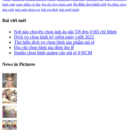
địa điểm chụp hình cưới
hình cưới
trang điểm cô dâu
địa chỉ chụp hình cưới
địa điểm chụp
ảnh cưới
ảnh cưới phóng sự
ảnh gia đình
ảnh nghệ thuật
Bài viết mới
Nơi nào chuyên chụp ảnh áo dài Tết đẹp ở Hồ chí Minh
Dịch vụ chụp hình kỷ niệm ngày cưới 2022
Tìm hiểu dịch vụ chụp hình sản phẩm giá rẻ
Địa chỉ chụp hình gia đình dịp lễ
Studio chụp hình quảng cáo giá rẻ ở HCM
News in Pictures