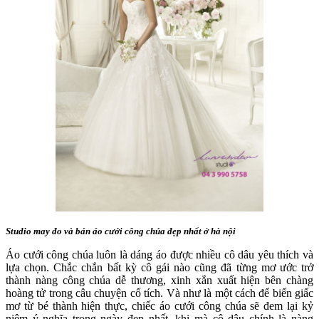
Studio may đo và bán áo cưới công chúa đẹp nhất ở hà nội
Áo cưới công chúa luôn là dáng áo được nhiều cô dâu yêu thích và
lựa chọn. Chắc chắn bất kỳ cô gái nào cũng đã từng mơ ước trở
thành nàng công chúa dễ thương, xinh xắn xuất hiện bên chàng
hoàng tử trong câu chuyện cổ tích. Và như là một cách để biến giấc
mơ từ bé thành hiện thực, chiếc áo cưới công chúa sẽ đem lại kỷ
niệm ý nghĩa trong ngày đẹp nhất, khi mà cô dâu chính là nàng