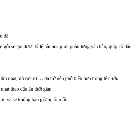
ệu đà
 gối sẽ tạo được tỷ lệ hài hòa giữa phần lưng và chân, giúp cô dâu
tím nhạt, đỏ rực rỡ … đã trở nên phổ biến hơn trong lễ cưới.
nhạt theo dấu ấn thời gian
n và sẽ không bao giờ bị lỗi mốt.