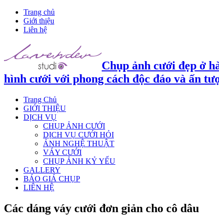
Trang chủ
Giới thiệu
Liên hệ
Chụp ảnh cưới đẹp ở hà
hình cưới với phong cách độc đáo và ấn tư
Trang Chủ
GIỚI THIỆU
DỊCH VỤ
CHỤP ẢNH CƯỚI
DỊCH VỤ CƯỚI HỎI
ẢNH NGHỆ THUẬT
VÁY CƯỚI
CHỤP ẢNH KỶ YẾU
GALLERY
BÁO GIÁ CHỤP
LIÊN HỆ
Các dáng váy cưới đơn giản cho cô dâu