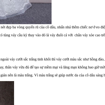
n nét đẹp ba vòng quyến rũ của cô dâu, nhấn nhá thêm chiếc nơ ở eo đi
ó tùng váy cầu kỳ thay vào đó là váy đuôi cá với chân váy xòe cao trên
goài váy cưới sắc trắng tinh khôi thì váy cưới màu sắc như hồng đào, 
tay, thân váy vừa đủ để tạo sự mềm mại và lãng mạn không bao giờ mờ 
ản nên là màu trắng. Vì màu trắng sẽ giúp nước da của cô dâu sáng hơ