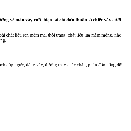
ớng về mẫu váy cưới hiện tại chỉ đơn thuần là chiếc váy cưới
Ngoài chất liệu ren mềm mại thời trang, chất liệu lụa mềm mỏng, nhẹ
áng.
 cách cúp ngực, dáng váy, đường may chắc chắn, phần độn nâng đỡ