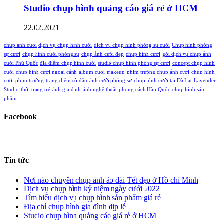
Studio chụp hình quảng cáo giá rẻ ở HCM
22.02.2021
chup anh cuoi
dịch vụ chụp hình cưới
dịch vụ chụp hình phóng sự cưới
Chụp hình phóng
sự cưới
chụp hình cưới phóng sự
chụp ảnh cưới đẹp
chụp hình cưới
gói dịch vụ chụp ảnh
cưới Phú Quốc
địa điểm chụp hình cưới
studio chụp hình phóng sự cưới
concept chụp hình
cưới
chụp hình cưới ngoại cảnh
album cuoi
makeup
phim trường chụp ảnh cưới
chụp hình
cưới phim trường
trang điểm cô dâu
ảnh cưới phóng sự
chụp hình cưới tại Đà Lạt
Lavender
Studio
thời trang trẻ
ảnh gia đình
ảnh nghệ thuật
phong cách Hàn Quốc
chụp hình sản
phẩm
Facebook
Tin tức
Nơi nào chuyên chụp ảnh áo dài Tết đẹp ở Hồ chí Minh
Dịch vụ chụp hình kỷ niệm ngày cưới 2022
Tìm hiểu dịch vụ chụp hình sản phẩm giá rẻ
Địa chỉ chụp hình gia đình dịp lễ
Studio chụp hình quảng cáo giá rẻ ở HCM