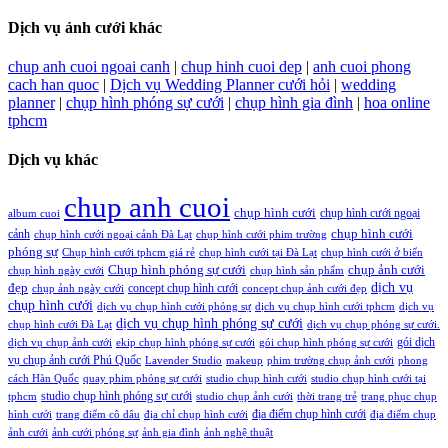
Dịch vụ ảnh cưới khác
chup anh cuoi ngoai canh
|
chup hinh cuoi dep
|
anh cuoi phong
cach han quoc
|
Dịch vụ Wedding Planner cưới hỏi
|
wedding
planner
|
chụp hình phóng sự cưới
|
chụp hình gia đình
|
hoa online
tphcm
Dịch vụ khác
chup anh cuoi
chụp hình cưới
chụp hình cưới ngoại
album cuoi
chụp hình cưới
cảnh
chụp hình cưới ngoại cảnh Đà Lạt
chụp hình cưới phim trường
phóng sự
Chụp hình cưới tphcm giá rẻ
chụp hình cưới tại Đà Lạt
chụp hình cưới ở biển
Chụp hình phóng sự cưới
chụp ảnh cưới
chụp hình ngày cưới
chụp hình sản phẩm
đẹp
dịch vụ
concept chụp hình cưới
chụp ảnh ngày cưới
concept chụp ảnh cưới đẹp
chụp hình cưới
dịch vụ chụp hình cưới phóng sự
dịch vụ chụp hình cưới tphcm
dịch vụ
dịch vụ chụp hình phóng sự cưới
chụp hình cưới Đà Lạt
dịch vụ chụp phóng sự cưới.
gói dịch
dịch vụ chụp ảnh cưới
ekip chụp hình phóng sự cưới
gói chụp hình phóng sự cưới
vụ chụp ảnh cưới Phú Quốc
Lavender Studio
makeup
phim trường chụp ảnh cưới
phong
cách Hàn Quốc
quay phim phóng sự cưới
studio chụp hình cưới
studio chụp hình cưới tại
studio chụp hình phóng sự cưới
tphcm
studio chụp ảnh cưới
thời trang trẻ
trang phục chụp
địa điểm chụp hình cưới
hình cưới
trang điểm cô dâu
địa chỉ chụp hình cưới
địa điểm chụp
ảnh cưới
ảnh cưới phóng sự
ảnh gia đình
ảnh nghệ thuật