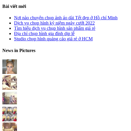
Bài viết mới
Nơi nào chuyên chụp ảnh áo dài Tết đẹp ở Hồ chí Minh
Dịch vụ chụp hình kỷ niệm ngày cưới 2022
Tìm hiểu dịch vụ chụp hình sản phẩm giá rẻ
Địa chỉ chụp hình gia đình dịp lễ
Studio chụp hình quảng cáo giá rẻ ở HCM
News in Pictures