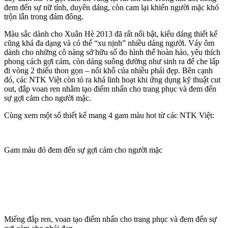
đem đến sự nữ tính, duyên dáng, còn cam lại khiến người mặc khó
trộn lẫn trong đám đông.
Màu sắc dành cho Xuân Hè 2013 đã rất nổi bật, kiểu dáng thiết kế
cũng khá đa dạng và có thể “xu nịnh” nhiều dáng người. Váy ôm
dành cho những cô nàng sở hữu số đo hình thể hoàn hảo, yêu thích
phong cách gợi cảm, còn dáng suông dường như sinh ra để che lấp
đi vòng 2 thiếu thon gọn – nổi khỗ của nhiều phái đẹp. Bên cạnh
đó, các NTK Việt còn tỏ ra khá linh hoạt khi ứng dụng kỹ thuật cut
out, đắp voan ren nhằm tạo điểm nhấn cho trang phục và đem đến
sự gợi cảm cho người mặc.
Cùng xem một số thiết kế mang 4 gam màu hot từ các NTK Việt:
Gam màu đỏ đem đến sự gợi cảm cho người mặc
Miếng đắp ren, voan tạo điểm nhấn cho trang phục và đem đến sự