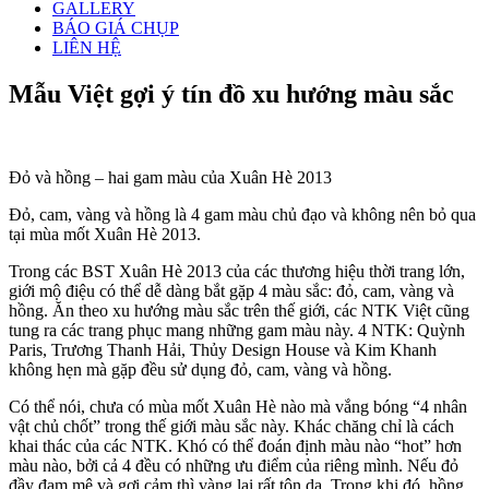
GALLERY
BÁO GIÁ CHỤP
LIÊN HỆ
Mẫu Việt gợi ý tín đồ xu hướng màu sắc
Đỏ và hồng – hai gam màu của Xuân Hè 2013
Đỏ, cam, vàng và hồng là 4 gam màu chủ đạo và không nên bỏ qua
tại mùa mốt Xuân Hè 2013.
Trong các BST Xuân Hè 2013 của các thương hiệu thời trang lớn,
giới mộ điệu có thể dễ dàng bắt gặp 4 màu sắc: đỏ, cam, vàng và
hồng. Ăn theo xu hướng màu sắc trên thế giới, các NTK Việt cũng
tung ra các trang phục mang những gam màu này. 4 NTK: Quỳnh
Paris, Trương Thanh Hải, Thủy Design House và Kim Khanh
không hẹn mà gặp đều sử dụng đỏ, cam, vàng và hồng.
Có thể nói, chưa có mùa mốt Xuân Hè nào mà vắng bóng “4 nhân
vật chủ chốt” trong thế giới màu sắc này. Khác chăng chỉ là cách
khai thác của các NTK. Khó có thể đoán định màu nào “hot” hơn
màu nào, bởi cả 4 đều có những ưu điểm của riêng mình. Nếu đỏ
đầy đam mê và gợi cảm thì vàng lại rất tôn da. Trong khi đó, hồng