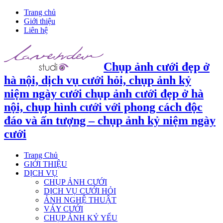
Trang chủ
Giới thiệu
Liên hệ
Chụp ảnh cưới đẹp ở
hà nội, dịch vụ cưới hỏi, chụp ảnh kỷ
niệm ngày cưới chụp ảnh cưới đẹp ở hà
nội, chụp hình cưới với phong cách độc
đáo và ấn tượng – chụp ảnh kỷ niệm ngày
cưới
Trang Chủ
GIỚI THIỆU
DỊCH VỤ
CHỤP ẢNH CƯỚI
DỊCH VỤ CƯỚI HỎI
ẢNH NGHỆ THUẬT
VÁY CƯỚI
CHỤP ẢNH KỶ YẾU