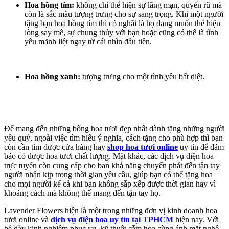
Hoa hồng tím:
không chỉ thể hiện sự lãng mạn, quyến rũ mà
còn là sắc màu tượng trưng cho sự sang trọng. Khi một người
tặng bạn hoa hồng tím thì có nghãi là họ đang muốn thể hiện
lòng say mê, sự chung thủy với bạn hoặc cũng có thể là tình
yêu mãnh liệt ngay từ cái nhìn đầu tiên.
Hoa hồng xanh:
tượng trưng cho một tình yêu bất diệt.
Để mang đến những bông hoa tươi đẹp nhất dành tặng những người
yêu quý, ngoài việc tìm hiểu ý nghĩa, cách tặng cho phù hợp thì bạn
còn cần tìm được cửa hàng hay
shop hoa tươi online
uy tín để đảm
bảo có được hoa tươi chất lượng. Mặt khác, các dịch vụ điện hoa
trực tuyến còn cung cấp cho ban khả năng chuyển phát đến tận tay
người nhận kịp trong thời gian yêu cầu, giúp bạn có thể tặng hoa
cho mọi người kể cả khi bạn không sắp xếp được thời gian hay vì
khoảng cách mà không thể mang đến tận tay họ.
Lavender Flowers hiện là một trong những đơn vị kinh doanh hoa
tươi online và
dịch vụ điện hoa uy tín
tại TPHCM
hiện nay. Với
bề dày kinh nghiệm phục vụ, kỹ thuật cắm hoa cùng ánh mắt nghệ