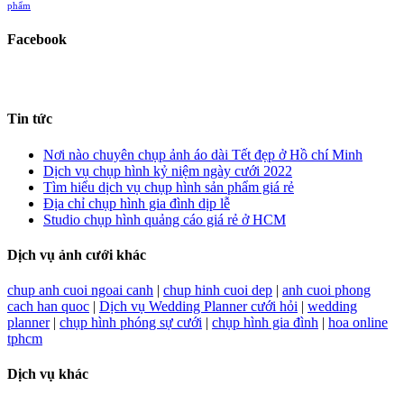
phẩm
Facebook
Tin tức
Nơi nào chuyên chụp ảnh áo dài Tết đẹp ở Hồ chí Minh
Dịch vụ chụp hình kỷ niệm ngày cưới 2022
Tìm hiểu dịch vụ chụp hình sản phẩm giá rẻ
Địa chỉ chụp hình gia đình dịp lễ
Studio chụp hình quảng cáo giá rẻ ở HCM
Dịch vụ ảnh cưới khác
chup anh cuoi ngoai canh
|
chup hinh cuoi dep
|
anh cuoi phong
cach han quoc
|
Dịch vụ Wedding Planner cưới hỏi
|
wedding
planner
|
chụp hình phóng sự cưới
|
chụp hình gia đình
|
hoa online
tphcm
Dịch vụ khác