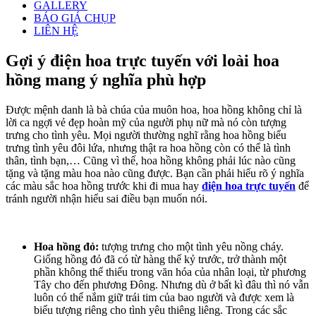
GALLERY
BÁO GIÁ CHỤP
LIÊN HỆ
Gợi ý điện hoa trực tuyến với loài hoa
hồng mang ý nghĩa phù hợp
Được mệnh danh là bà chúa của muôn hoa, hoa hồng không chỉ là
lời ca ngợi vẻ đẹp hoàn mỹ của người phụ nữ mà nó còn tượng
trưng cho tình yêu. Mọi người thường nghĩ rằng hoa hồng biểu
trưng tình yêu đôi lứa, nhưng thật ra hoa hồng còn có thể là tình
thân, tình bạn,… Cũng vì thế, hoa hồng không phải lúc nào cũng
tặng và tặng màu hoa nào cũng được. Bạn cần phải hiểu rõ ý nghĩa
các màu sắc hoa hồng trước khi đi mua hay
điện hoa trực tuyến
để
tránh người nhận hiểu sai điều bạn muốn nói.
Hoa hồng đỏ:
tượng trưng cho một tình yêu nồng cháy.
Giống hồng đỏ đã có từ hàng thế kỷ trước, trở thành một
phần không thể thiếu trong văn hóa của nhân loại, từ phương
Tây cho đến phương Đông. Nhưng dù ở bất kì đâu thì nó vẫn
luôn có thể nắm giữ trái tim của bao người và được xem là
biểu tượng riêng cho tình yêu thiêng liêng. Trong các sắc