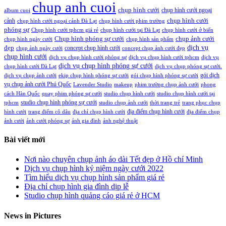
chup anh cuoi
chụp hình cưới
chụp hình cưới ngoại
album cuoi
chụp hình cưới
cảnh
chụp hình cưới ngoại cảnh Đà Lạt
chụp hình cưới phim trường
phóng sự
Chụp hình cưới tphcm giá rẻ
chụp hình cưới tại Đà Lạt
chụp hình cưới ở biển
Chụp hình phóng sự cưới
chụp ảnh cưới
chụp hình ngày cưới
chụp hình sản phẩm
đẹp
dịch vụ
concept chụp hình cưới
chụp ảnh ngày cưới
concept chụp ảnh cưới đẹp
chụp hình cưới
dịch vụ chụp hình cưới phóng sự
dịch vụ chụp hình cưới tphcm
dịch vụ
dịch vụ chụp hình phóng sự cưới
chụp hình cưới Đà Lạt
dịch vụ chụp phóng sự cưới.
gói dịch
dịch vụ chụp ảnh cưới
ekip chụp hình phóng sự cưới
gói chụp hình phóng sự cưới
vụ chụp ảnh cưới Phú Quốc
Lavender Studio
makeup
phim trường chụp ảnh cưới
phong
cách Hàn Quốc
quay phim phóng sự cưới
studio chụp hình cưới
studio chụp hình cưới tại
studio chụp hình phóng sự cưới
tphcm
studio chụp ảnh cưới
thời trang trẻ
trang phục chụp
địa điểm chụp hình cưới
hình cưới
trang điểm cô dâu
địa chỉ chụp hình cưới
địa điểm chụp
ảnh cưới
ảnh cưới phóng sự
ảnh gia đình
ảnh nghệ thuật
Bài viết mới
Nơi nào chuyên chụp ảnh áo dài Tết đẹp ở Hồ chí Minh
Dịch vụ chụp hình kỷ niệm ngày cưới 2022
Tìm hiểu dịch vụ chụp hình sản phẩm giá rẻ
Địa chỉ chụp hình gia đình dịp lễ
Studio chụp hình quảng cáo giá rẻ ở HCM
News in Pictures