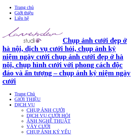
Trang chủ
Giới thiệu
Liên hệ
Chụp ảnh cưới đẹp ở
hà nội, dịch vụ cưới hỏi, chụp ảnh kỷ
niệm ngày cưới chụp ảnh cưới đẹp ở hà
nội, chụp hình cưới với phong cách độc
đáo và ấn tượng – chụp ảnh kỷ niệm ngày
cưới
Trang Chủ
GIỚI THIỆU
DỊCH VỤ
CHỤP ẢNH CƯỚI
DỊCH VỤ CƯỚI HỎI
ẢNH NGHỆ THUẬT
VÁY CƯỚI
CHỤP ẢNH KỶ YẾU