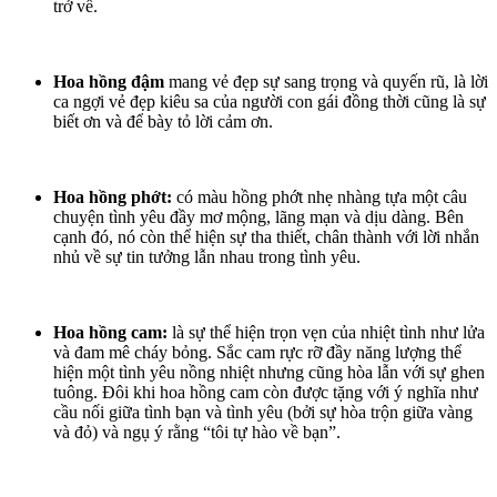
trở về.
Hoa hồng đậm
mang vẻ đẹp sự sang trọng và quyến rũ, là lời
ca ngợi vẻ đẹp kiêu sa của người con gái đồng thời cũng là sự
biết ơn và để bày tỏ lời cảm ơn.
Hoa hồng phớt:
có màu hồng phớt nhẹ nhàng tựa một câu
chuyện tình yêu đầy mơ mộng, lãng mạn và dịu dàng. Bên
cạnh đó, nó còn thể hiện sự tha thiết, chân thành với lời nhắn
nhủ về sự tin tưởng lẫn nhau trong tình yêu.
Hoa hồng cam:
là sự thể hiện trọn vẹn của nhiệt tình như lửa
và đam mê cháy bỏng. Sắc cam rực rỡ đầy năng lượng thể
hiện một tình yêu nồng nhiệt nhưng cũng hòa lẫn với sự ghen
tuông. Đôi khi hoa hồng cam còn được tặng với ý nghĩa như
cầu nối giữa tình bạn và tình yêu (bởi sự hòa trộn giữa vàng
và đỏ) và ngụ ý rằng “tôi tự hào về bạn”.