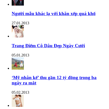
Người mẫu khác lạ với khăn xếp quá khổ
27.01.2013
Trang Điểm Cô Dâu Đẹp Ngày Cưới
05.01.2013
‘Mỹ nhân kế’ thu gần 12 tỷ đồng trong ba
ngày ra mắt
05.02.2013