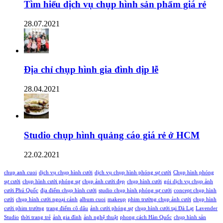
Tìm hiểu dịch vụ chụp hình sản phẩm giá rẻ
28.07.2021
Địa chỉ chụp hình gia đình dịp lễ
28.04.2021
Studio chụp hình quảng cáo giá rẻ ở HCM
22.02.2021
chup anh cuoi
dịch vụ chụp hình cưới
dịch vụ chụp hình phóng sự cưới
Chụp hình phóng
sự cưới
chụp hình cưới phóng sự
chụp ảnh cưới đẹp
chụp hình cưới
gói dịch vụ chụp ảnh
cưới Phú Quốc
địa điểm chụp hình cưới
studio chụp hình phóng sự cưới
concept chụp hình
cưới
chụp hình cưới ngoại cảnh
album cuoi
makeup
phim trường chụp ảnh cưới
chụp hình
cưới phim trường
trang điểm cô dâu
ảnh cưới phóng sự
chụp hình cưới tại Đà Lạt
Lavender
Studio
thời trang trẻ
ảnh gia đình
ảnh nghệ thuật
phong cách Hàn Quốc
chụp hình sản