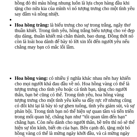
hồng đỏ thì màu hồng nhung luôn là lựa chọn hàng đầu khi
tặng cho nửa kia của mình vì nó tượng trưng cho một tình yêu
say đắm và nồng nhiệt.
Hoa hồng trắng:
là biểu trưng cho sự trong trắng, ngây thơ
thuần khiết. Trong tình yêu, hồng trắng biểu tượng cho vẻ đẹp
dịu dàng, thuần khiết mà chân thành, bao dung. Đồng thời nó
còn là loài hoa dành để bày tỏ lời xin lỗi đến người yêu nếu
chẳng may bạn có mắc lỗi lầm.
Hoa hồng vàng:
có nhiều ý nghĩa khác nhau nên hay khiến
cho mọi người khá đau đầu về nó. Hoa hồng vàng có thể là
tượng trưng cho tình yêu hoặc cả tình bạn, tặng cho người
thân, bạn bè cũng có thể. Trong tình yêu, hoa hồng vàng
tượng trưng cho một tình yêu kiêu sa đầy rực rỡ nhưng cũng
có đôi khi lại là bày tỏ sự ghen tuông, tình yêu giảm sút, và sự
phản bội. Trong tình bạn nó thể hiện sự quan tâm và tiến triển
trong mối quan hệ, chẳng hạn như “tôi quan tâm đến bạn”
chẳng hạn. Còn nếu dành cho người thân, bề trên thì nó sẽ thể
hiện sự tôn kính, biết ơn của bạn. Bên cạnh đó, tặng một bó
hồng vàng có thể là mừng ngày khởi đầu, và cả mừng ngày