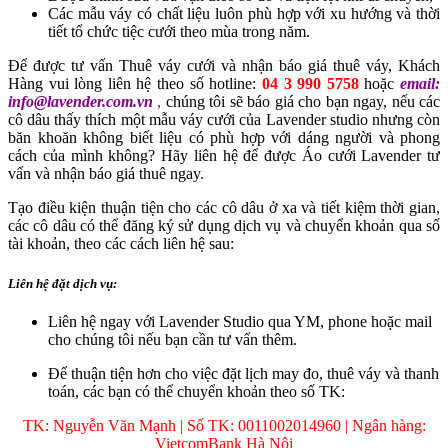
Các mẫu váy có chất liệu luôn phù hợp với xu hướng và thời
tiết tổ chức tiệc cưới theo mùa trong năm.
Để được tư vấn Thuê váy cưới và nhận báo giá thuê váy, Khách
Hàng vui lòng liên hệ theo số hotline:
04 3 990 5758
hoặc
email:
info@lavender.com.vn
,
chúng tôi sẽ báo giá cho bạn ngay, nếu các
cô dâu thấy thích một mẫu váy cưới của Lavender studio nhưng còn
băn khoăn không biết liệu có phù hợp với dáng người và phong
cách của mình không? Hãy liên hệ để được Áo cưới Lavender tư
vấn và nhận báo giá thuê ngay.
Tạo điều kiện thuận tiện cho các cô dâu ở xa và tiết kiệm thời gian,
các cô dâu có thể đăng ký sử dụng dịch vụ và chuyển khoản qua số
tài khoản, theo các cách liên hệ sau:
Liên hệ đặt dịch vụ:
Liên hệ ngay với Lavender Studio qua YM, phone hoặc mail
cho chúng tôi nếu bạn cần tư vấn thêm.
Để thuận tiện hơn cho việc đặt lịch may đo, thuê váy và thanh
toán, các bạn có thể chuyển khoản theo số TK:
TK: Nguyễn Văn Mạnh | Số TK: 0011002014960 | Ngân hàng:
VietcomBank Hà Nội