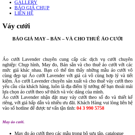
GALLERY
BÁO GIÁ CHỤP
LIÊN HỆ
Váy cưới
BÁO GIÁ MAY – BÁN – VÀ CHO THUÊ ÁO CƯỚI
Áo cưới Lavender chuyên cung cấp các dịch vụ cưới chuyên
nghiệp: Chụp hình, May đo, Bán sẵn và cho thuê áo cưới với các
mức giá khác nhau. Bạn có thể tìm thấy những mẫu áo cưới vô
cùng đẹp tại Áo cưới Lavender với giá cả vô cùng hơp lý và tiết
kiệm. Áo cưới Lavender chuyên sản xuất và cho thuê váy cưới theo
yêu cầu của khách hàng, luôn là địa điểm lý tưởng để bạn thoải mái
lựa chọn áo cưới theo sở thích và vóc dáng của mình.
Áo cưới Lavender nhận đặt may váy cưới theo số đo và thiết kế
riêng, với giá hấp dẫn và nhiều ưu đãi. Khách Hàng vui lòng liên hệ
vào số hotline để được tư vấn tận tình:
04 3 990 5758
May áo cưới.
May đo áo cưới theo các mẫu trong bộ sựu tập, catalogue