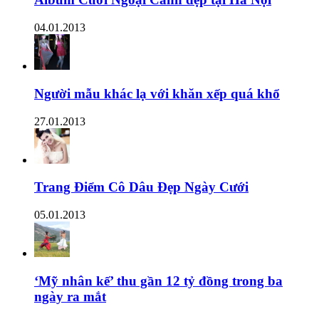
04.01.2013
Người mẫu khác lạ với khăn xếp quá khổ
27.01.2013
Trang Điểm Cô Dâu Đẹp Ngày Cưới
05.01.2013
‘Mỹ nhân kế’ thu gần 12 tỷ đồng trong ba
ngày ra mắt