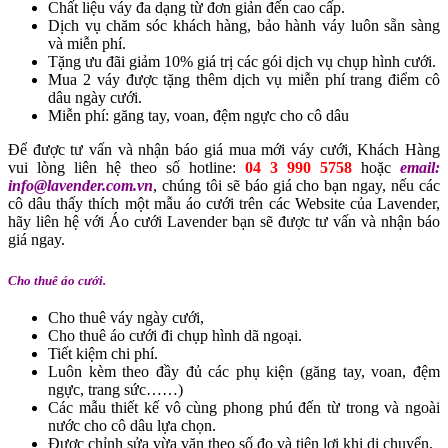
Chất liệu váy đa dạng từ đơn giản đến cao cấp.
Dịch vụ chăm sóc khách hàng, bảo hành váy luôn sẵn sàng
và miễn phí.
Tặng ưu đãi giảm 10% giá trị các gói dịch vụ chụp hình cưới.
Mua 2 váy được tặng thêm dịch vụ miễn phí trang điểm cô
dâu ngày cưới.
Miễn phí: găng tay, voan, đệm ngực cho cô dâu
Để được tư vấn và nhận báo giá mua mới váy cưới, Khách Hàng
vui lòng liên hệ theo số hotline:
04 3 990 5758
hoặc
email:
info@lavender.com.vn
, chúng tôi sẽ báo giá cho bạn ngay, nếu các
cô dâu thấy thích một mẫu áo cưới trên các Website của Lavender,
hãy liên hệ với Áo cưới Lavender bạn sẽ được tư vấn và nhận báo
giá ngay.
Cho thuê áo cưới.
Cho thuê váy ngày cưới,
Cho thuê áo cưới đi chụp hình dã ngoại.
Tiết kiệm chi phí.
Luôn kèm theo đầy đủ các phụ kiện (găng tay, voan, đệm
ngực, trang sức……)
Các mẫu thiết kế vô cùng phong phú đến từ trong và ngoài
nước cho cô dâu lựa chọn.
Được chỉnh sửa vừa vặn theo số đo và tiện lợi khi di chuyển,