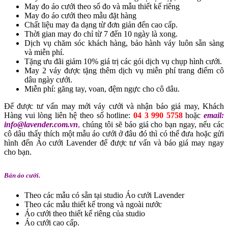
May đo áo cưới theo số đo và mẫu thiết kế riêng
May đo áo cưới theo mẫu đặt hàng
Chất liệu may đa dạng từ đơn giản đến cao cấp.
Thời gian may đo chỉ từ 7 đến 10 ngày là xong.
Dịch vụ chăm sóc khách hàng, bảo hành váy luôn sẵn sàng
và miễn phí.
Tặng ưu đãi giảm 10% giá trị các gói dịch vụ chụp hình cưới.
May 2 váy được tặng thêm dịch vụ miễn phí trang điểm cô
dâu ngày cưới.
Miễn phí: găng tay, voan, đệm ngực cho cô dâu.
Để được tư vấn may mới váy cưới và nhận báo giá may, Khách
Hàng vui lòng liên hệ theo số hotline:
04 3 990 5758
hoặc
email:
info@lavender.com.vn
,
chúng tôi sẽ báo giá cho bạn ngay, nếu các
cô dâu thấy thích một mẫu áo cưới ở đâu đó thì có thể đưa hoặc gửi
hình đến Áo cưới Lavender để được tư vấn và báo giá may ngay
cho bạn.
Bán áo cưới.
Theo các mẫu có sẵn tại studio Áo cưới Lavender
Theo các mẫu thiết kế trong và ngoài nước
Áo cưới theo thiết kế riêng của studio
Áo cưới cao cấp.