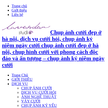
Trang chủ
Giới thiệu
Liên hệ
Chụp ảnh cưới đẹp ở
hà nội, dịch vụ cưới hỏi, chụp ảnh kỷ
niệm ngày cưới chụp ảnh cưới đẹp ở hà
nội, chụp hình cưới với phong cách độc
đáo và ấn tượng – chụp ảnh kỷ niệm ngày
cưới
Trang Chủ
GIỚI THIỆU
DỊCH VỤ
CHỤP ẢNH CƯỚI
DỊCH VỤ CƯỚI HỎI
ẢNH NGHỆ THUẬT
VÁY CƯỚI
CHỤP ẢNH KỶ YẾU