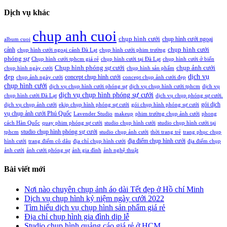
Dịch vụ khác
chup anh cuoi
chụp hình cưới
chụp hình cưới ngoại
album cuoi
chụp hình cưới
cảnh
chụp hình cưới ngoại cảnh Đà Lạt
chụp hình cưới phim trường
phóng sự
Chụp hình cưới tphcm giá rẻ
chụp hình cưới tại Đà Lạt
chụp hình cưới ở biển
Chụp hình phóng sự cưới
chụp ảnh cưới
chụp hình ngày cưới
chụp hình sản phẩm
đẹp
dịch vụ
concept chụp hình cưới
chụp ảnh ngày cưới
concept chụp ảnh cưới đẹp
chụp hình cưới
dịch vụ chụp hình cưới phóng sự
dịch vụ chụp hình cưới tphcm
dịch vụ
dịch vụ chụp hình phóng sự cưới
chụp hình cưới Đà Lạt
dịch vụ chụp phóng sự cưới.
gói dịch
dịch vụ chụp ảnh cưới
ekip chụp hình phóng sự cưới
gói chụp hình phóng sự cưới
vụ chụp ảnh cưới Phú Quốc
Lavender Studio
makeup
phim trường chụp ảnh cưới
phong
cách Hàn Quốc
quay phim phóng sự cưới
studio chụp hình cưới
studio chụp hình cưới tại
studio chụp hình phóng sự cưới
tphcm
studio chụp ảnh cưới
thời trang trẻ
trang phục chụp
địa điểm chụp hình cưới
hình cưới
trang điểm cô dâu
địa chỉ chụp hình cưới
địa điểm chụp
ảnh cưới
ảnh cưới phóng sự
ảnh gia đình
ảnh nghệ thuật
Bài viết mới
Nơi nào chuyên chụp ảnh áo dài Tết đẹp ở Hồ chí Minh
Dịch vụ chụp hình kỷ niệm ngày cưới 2022
Tìm hiểu dịch vụ chụp hình sản phẩm giá rẻ
Địa chỉ chụp hình gia đình dịp lễ
Studio chụp hình quảng cáo giá rẻ ở HCM