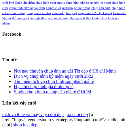
cưới Phú Quốc
địa điểm chụp hình cưới
studio chụp hình phóng sự cưới
concept chụp hình
cưới
chụp hình cưới ngoại cảnh
album cuoi
makeup
phim trường chụp ảnh cưới
chụp hình
cưới phim trường
trang điểm cô dâu
ảnh cưới phóng sự
chụp hình cưới tại Đà Lạt
Lavender
Studio
thời trang trẻ
ảnh gia đình
ảnh nghệ thuật
phong cách Hàn Quốc
chụp hình sản
phẩm
Facebook
Tin tức
Nơi nào chuyên chụp ảnh áo dài Tết đẹp ở Hồ chí Minh
Dịch vụ chụp hình kỷ niệm ngày cưới 2022
Tìm hiểu dịch vụ chụp hình sản phẩm giá rẻ
Địa chỉ chụp hình gia đình dịp lễ
Studio chụp hình quảng cáo giá rẻ ở HCM
Liên kết váy cưới
dich vu thue va may vay cuoi dep
|
ao cuoi dep
| a
href="http://lavenderstudio.vn/category/chup-anh-cuoi/">studio anh
cuoi |
shop hoa đẹp