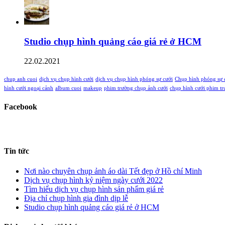
Studio chụp hình quảng cáo giá rẻ ở HCM
22.02.2021
chup anh cuoi
dịch vụ chụp hình cưới
dịch vụ chụp hình phóng sự cưới
Chụp hình phóng sự 
hình cưới ngoại cảnh
album cuoi
makeup
phim trường chụp ảnh cưới
chụp hình cưới phim t
Facebook
Tin tức
Nơi nào chuyên chụp ảnh áo dài Tết đẹp ở Hồ chí Minh
Dịch vụ chụp hình kỷ niệm ngày cưới 2022
Tìm hiểu dịch vụ chụp hình sản phẩm giá rẻ
Địa chỉ chụp hình gia đình dịp lễ
Studio chụp hình quảng cáo giá rẻ ở HCM