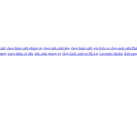
cưới
chụp hình cưới phóng sự
chụp ảnh cưới đẹp
chụp hình cưới
gói dịch vụ chụp ảnh cưới Ph
rường
trang điểm cô dâu
ảnh cưới phóng sự
chụp hình cưới tại Đà Lạt
Lavender Studio
thời tran