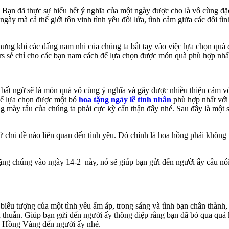
. Bạn đã thực sự hiểu hết ý nghĩa của một ngày được cho là vô cùng đặc
 ngày mà cả thế giới tôn vinh tình yêu đôi lứa, tình cảm giữa các đôi 
hưng khi các đấng nam nhi của chúng ta bắt tay vào việc lựa chọn quà
rs sẻ chỉ cho các bạn nam cách để lựa chọn được món quà phù hợp nhấ
 bất ngờ sẽ là món quà vô cùng ý nghĩa và gây được nhiều thiện cảm vớ
 để lựa chọn được một bó
hoa tặng ngày lễ tình nhân
phù hợp nhất với
g mày râu của chúng ta phải cực kỳ cẩn thận đấy nhé. Sau đây là một 
cứ chủ đề nào liên quan đến tình yêu. Đó chính là hoa hồng phải không
ng chúng vào ngày 14-2 này, nó sẽ giúp bạn gửi đến người ấy câu nói
à biểu tượng của một tình yêu ấm áp, trong sáng và tình bạn chân thành
thuẫn. Giúp bạn gửi đến người ấy thông điệp rằng bạn đã bỏ qua quá kh
oa Hồng Vàng đến người ấy nhé.