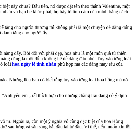
 biệt này chưa? Đầu tiên, nó được đặt tên theo thánh Valentine, một
tình nhân và bạn bè khác phái, họ bày tỏ tình cảm của mình bằng cách
 để tặng cho người thương thì không phải là một chuyện dễ dàng đúng
t dành tặng cho người ấy.
i nàng đấy. Bởi đối với phái đẹp, hoa như là một món quà từ thiên
 nàng cũng là một điều không hề dễ dàng đâu nhé. Tùy vào từng loài
số loài
hoa ngày lễ tình nhân
phù hợp mà các đấng mày râu của
 nào. Nhưng liệu bạn có biết rằng tùy vào từng loại hoa hồng mà nó
 “Anh yêu em”, rất thích hợp cho những chàng trai đang có ý định
, vô tư. Ngoài ra, còn một ý nghĩa vô cùng đặc biệt của hoa Hồng
ứ sau lưng và sẵn sàng bắt đầu lại từ đầu. Vì thế, nếu muốn xin lỗi