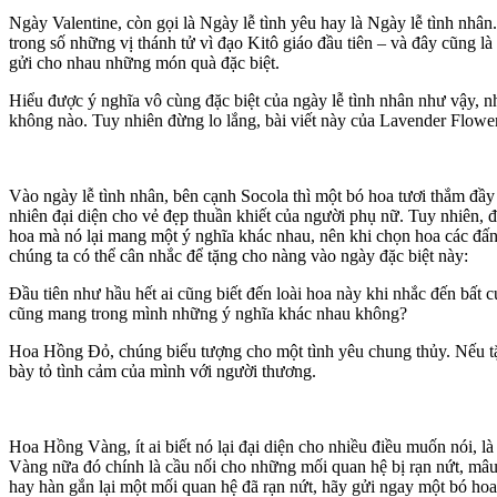
Ngày Valentine, còn gọi là Ngày lễ tình yêu hay là Ngày lễ tình nhân
trong số những vị thánh tử vì đạo Kitô giáo đầu tiên – và đây cũng là
gửi cho nhau những món quà đặc biệt.
Hiểu được ý nghĩa vô cùng đặc biệt của ngày lễ tình nhân như vậy, n
không nào. Tuy nhiên đừng lo lắng, bài viết này của Lavender Flowe
Vào ngày lễ tình nhân, bên cạnh Socola thì một bó hoa tươi thắm đầy
nhiên đại diện cho vẻ đẹp thuần khiết của người phụ nữ. Tuy nhiên,
hoa mà nó lại mang một ý nghĩa khác nhau, nên khi chọn hoa các đấn
chúng ta có thể cân nhắc để tặng cho nàng vào ngày đặc biệt này:
Đầu tiên như hầu hết ai cũng biết đến loài hoa này khi nhắc đến bất 
cũng mang trong mình những ý nghĩa khác nhau không?
Hoa Hồng Đỏ, chúng biểu tượng cho một tình yêu chung thủy. Nếu tặ
bày tỏ tình cảm của mình với người thương.
Hoa Hồng Vàng, ít ai biết nó lại đại diện cho nhiều điều muốn nói, l
Vàng nữa đó chính là cầu nối cho những mối quan hệ bị rạn nứt, mâu 
hay hàn gắn lại một mối quan hệ đã rạn nứt, hãy gửi ngay một bó h