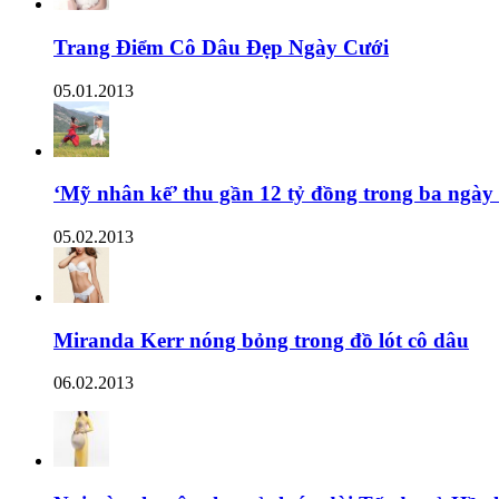
Trang Điểm Cô Dâu Đẹp Ngày Cưới
05.01.2013
‘Mỹ nhân kế’ thu gần 12 tỷ đồng trong ba ngày
05.02.2013
Miranda Kerr nóng bỏng trong đồ lót cô dâu
06.02.2013