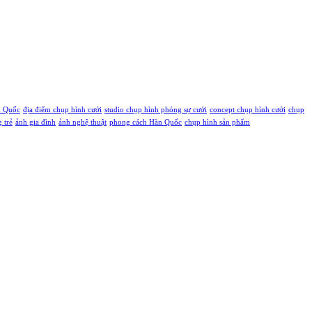
ú Quốc
địa điểm chụp hình cưới
studio chụp hình phóng sự cưới
concept chụp hình cưới
chụp
g trẻ
ảnh gia đình
ảnh nghệ thuật
phong cách Hàn Quốc
chụp hình sản phẩm