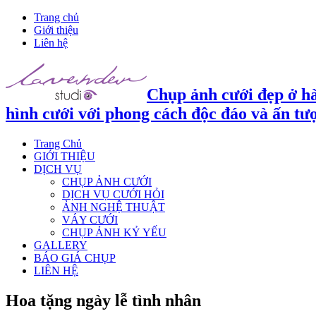
Trang chủ
Giới thiệu
Liên hệ
Chụp ảnh cưới đẹp ở hà
hình cưới với phong cách độc đáo và ấn tư
Trang Chủ
GIỚI THIỆU
DỊCH VỤ
CHỤP ẢNH CƯỚI
DỊCH VỤ CƯỚI HỎI
ẢNH NGHỆ THUẬT
VÁY CƯỚI
CHỤP ẢNH KỶ YẾU
GALLERY
BÁO GIÁ CHỤP
LIÊN HỆ
Hoa tặng ngày lễ tình nhân