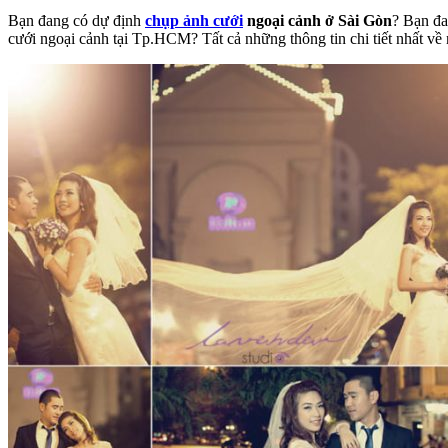
Bạn đang có dự định
chụp ảnh cưới
ngoại cảnh ở Sài Gòn
? Bạn đa
cưới ngoại cảnh tại Tp.HCM
? Tất cả những thông tin chi tiết nhất v