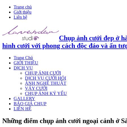
Trang chủ
Giới thiệu
Liên hệ
Chụp ảnh cưới đẹp ở hà
hình cưới với phong cách độc đáo và ấn tư
Trang Chủ
GIỚI THIỆU
DỊCH VỤ
CHỤP ẢNH CƯỚI
DỊCH VỤ CƯỚI HỎI
ẢNH NGHỆ THUẬT
VÁY CƯỚI
CHỤP ẢNH KỶ YẾU
GALLERY
BÁO GIÁ CHỤP
LIÊN HỆ
Những điểm chụp ảnh cưới ngoại cảnh ở Sà