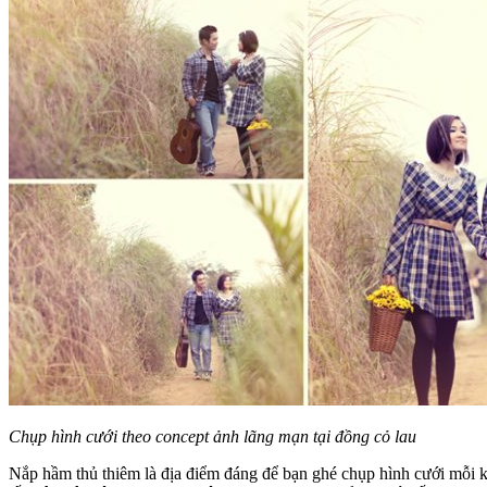
Chụp hình cưới theo concept ảnh lãng mạn tại đồng cỏ lau
Nắp hầm thủ thiêm là địa điểm đáng để bạn ghé chụp hình cưới mỗi 