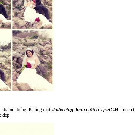
n
khá nổi tiếng. Không một
studio chụp hình cưới ở Tp.HCM
nào có 
c đẹp.