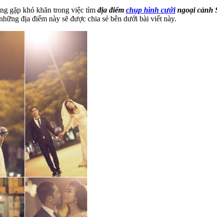
ng gặp khó khăn trong việc tìm
địa điểm
chụp hình cưới
ngoại cảnh 
ề những địa điểm này sẽ được chia sẻ bên dưới bài viết này.