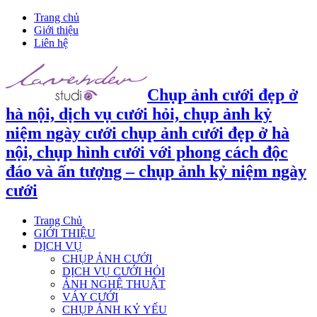
Trang chủ
Giới thiệu
Liên hệ
Chụp ảnh cưới đẹp ở
hà nội, dịch vụ cưới hỏi, chụp ảnh kỷ
niệm ngày cưới chụp ảnh cưới đẹp ở hà
nội, chụp hình cưới với phong cách độc
đáo và ấn tượng – chụp ảnh kỷ niệm ngày
cưới
Trang Chủ
GIỚI THIỆU
DỊCH VỤ
CHỤP ẢNH CƯỚI
DỊCH VỤ CƯỚI HỎI
ẢNH NGHỆ THUẬT
VÁY CƯỚI
CHỤP ẢNH KỶ YẾU