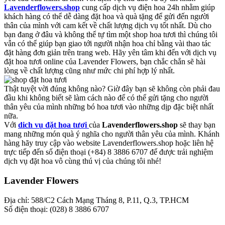
Lavenderflowers.shop
cung cấp dịch vụ điện hoa 24h nhằm giúp
khách hàng có thể dễ dàng đặt hoa và quà tặng để gửi đến người
thân của mình với cam kết về chất lượng dịch vụ tốt nhất. Dù cho
bạn đang ở đâu và không thể tự tìm một shop hoa tươi thì chúng tôi
vẫn có thể giúp bạn giao tới người nhận hoa chỉ bằng vài thao tác
đặt hàng đơn giản trên trang web. Hãy yên tâm khi đến với dịch vụ
đặt hoa tươi online của Lavender Flowers, bạn chắc chắn sẽ hài
lòng về chất lượng cũng như mức chi phí hợp lý nhất.
Thật tuyệt vời đúng không nào? Giờ đây bạn sẽ không còn phải đau
đầu khi không biết sẽ làm cách nào để có thể gửi tặng cho người
thân yêu của mình những bó hoa tươi vào những dịp đặc biệt nhất
nữa.
Với
dich vụ đặt hoa tươi
của
Lavenderflowers.shop
sẽ thay bạn
mang những món quà ý nghĩa cho người thân yêu của mình. Khánh
hàng hãy truy cập vào website Lavenderflowers.shop hoặc liên hệ
trực tiếp đến số điện thoại (+84) 8 3886 6707 để được trải nghiệm
dịch vụ đặt hoa vô cùng thú vị của chúng tôi nhé!
Lavender Flowers
Địa chỉ: 588/C2 Cách Mạng Tháng 8, P.11, Q.3, TP.HCM
Số điện thoại: (028) 8 3886 6707