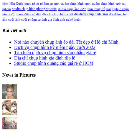
cách Hàn Quốc
quay phim phóng sự cưới
studio chụp hình cưới
studio chụp hình cưới tại
studio chụp hình phóng sự cưới
tphcm
studio chụp ảnh cưới
thời trang trẻ
trang phục chụp
địa điểm chụp hình cưới
hình cưới
trang điểm cô dâu
địa chỉ chụp hình cưới
địa điểm chụp
ảnh cưới
ảnh cưới phóng sự
ảnh gia đình
ảnh nghệ thuật
Bài viết mới
Nơi nào chuyên chụp ảnh áo dài Tết đẹp ở Hồ chí Minh
Dịch vụ chụp hình kỷ niệm ngày cưới 2022
Tìm hiểu dịch vụ chụp hình sản phẩm giá rẻ
Địa chỉ chụp hình gia đình dịp lễ
Studio chụp hình quảng cáo giá rẻ ở HCM
News in Pictures