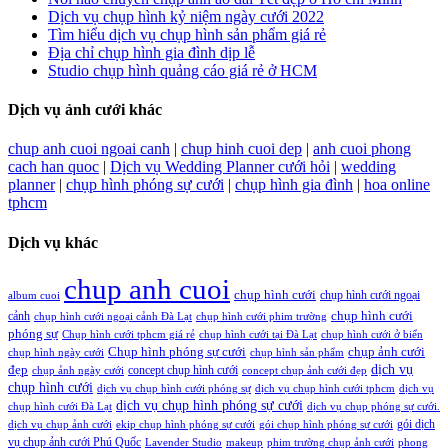
Dịch vụ chụp hình kỷ niệm ngày cưới 2022
Tìm hiểu dịch vụ chụp hình sản phẩm giá rẻ
Địa chỉ chụp hình gia đình dịp lễ
Studio chụp hình quảng cáo giá rẻ ở HCM
Dịch vụ ảnh cưới khác
chup anh cuoi ngoai canh
|
chup hinh cuoi dep
|
anh cuoi phong
cach han quoc
|
Dịch vụ Wedding Planner cưới hỏi
|
wedding
planner
|
chụp hình phóng sự cưới
|
chụp hình gia đình
|
hoa online
tphcm
Dịch vụ khác
chup anh cuoi
chụp hình cưới
chụp hình cưới ngoại
album cuoi
chụp hình cưới
cảnh
chụp hình cưới ngoại cảnh Đà Lạt
chụp hình cưới phim trường
phóng sự
Chụp hình cưới tphcm giá rẻ
chụp hình cưới tại Đà Lạt
chụp hình cưới ở biển
Chụp hình phóng sự cưới
chụp ảnh cưới
chụp hình ngày cưới
chụp hình sản phẩm
đẹp
dịch vụ
concept chụp hình cưới
chụp ảnh ngày cưới
concept chụp ảnh cưới đẹp
chụp hình cưới
dịch vụ chụp hình cưới phóng sự
dịch vụ chụp hình cưới tphcm
dịch vụ
dịch vụ chụp hình phóng sự cưới
chụp hình cưới Đà Lạt
dịch vụ chụp phóng sự cưới.
gói dịch
dịch vụ chụp ảnh cưới
ekip chụp hình phóng sự cưới
gói chụp hình phóng sự cưới
vụ chụp ảnh cưới Phú Quốc
Lavender Studio
makeup
phim trường chụp ảnh cưới
phong