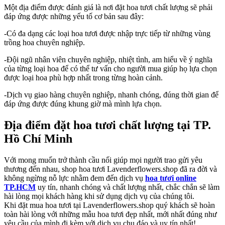
Một địa điểm được đánh giá là nơi đặt hoa tươi chất lượng sẽ phải
đáp ứng được những yếu tố cơ bản sau đây:
-Có đa dạng các loại hoa tươi được nhập trực tiếp từ những vùng
trồng hoa chuyên nghiệp.
-Đội ngũ nhân viên chuyên nghiệp, nhiệt tình, am hiểu về ý nghĩa
của từng loại hoa để có thể tư vấn cho người mua giúp họ lựa chọn
được loại hoa phù hợp nhất trong từng hoàn cảnh.
-Dịch vụ giao hàng chuyên nghiệp, nhanh chóng, đúng thời gian để
đáp ứng được đúng khung giờ mà mình lựa chọn.
Địa điểm đặt hoa tươi chất lượng tại TP.
Hồ Chí Minh
Với mong muốn trở thành cầu nối giúp mọi người trao gửi yêu
thương đến nhau, shop hoa tươi Lavenderflowers.shop đã ra đời và
không ngừng nỗ lực nhằm đem đến dịch vụ
hoa tươi online
TP.HCM
uy tín, nhanh chóng và chất lượng nhất, chắc chắn sẽ làm
hài lòng mọi khách hàng khi sử dụng dịch vụ của chúng tôi.
Khi đặt mua hoa tươi tại Lavenderflowers.shop quý khách sẽ hoàn
toàn hài lòng với những mẫu hoa tươi đẹp nhất, mới nhất đúng như
yêu cầu của mình đi kèm với dịch vụ chu đáo và uy tín nhất!