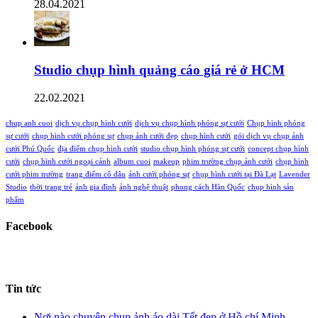
28.04.2021
Studio chụp hình quảng cáo giá rẻ ở HCM
22.02.2021
chup anh cuoi
dịch vụ chụp hình cưới
dịch vụ chụp hình phóng sự cưới
Chụp hình phóng
sự cưới
chụp hình cưới phóng sự
chụp ảnh cưới đẹp
chụp hình cưới
gói dịch vụ chụp ảnh
cưới Phú Quốc
địa điểm chụp hình cưới
studio chụp hình phóng sự cưới
concept chụp hình
cưới
chụp hình cưới ngoại cảnh
album cuoi
makeup
phim trường chụp ảnh cưới
chụp hình
cưới phim trường
trang điểm cô dâu
ảnh cưới phóng sự
chụp hình cưới tại Đà Lạt
Lavender
Studio
thời trang trẻ
ảnh gia đình
ảnh nghệ thuật
phong cách Hàn Quốc
chụp hình sản
phẩm
Facebook
Tin tức
Nơi nào chuyên chụp ảnh áo dài Tết đẹp ở Hồ chí Minh