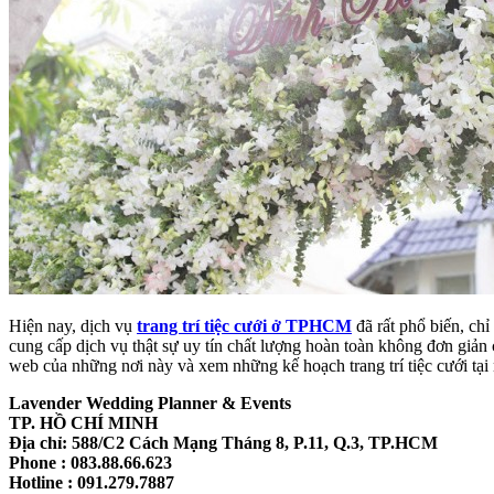
Hiện nay, dịch vụ
trang trí tiệc cưới ở TPHCM
đã rất phổ biến, chỉ
cung cấp dịch vụ thật sự uy tín chất lượng hoàn toàn không đơn giản 
web của những nơi này và xem những kế hoạch trang trí tiệc cưới tại
Lavender Wedding Planner & Events
TP. HỒ CHÍ MINH
Địa chỉ: 588/C2 Cách Mạng Tháng 8, P.11, Q.3, TP.HCM
Phone : 083.88.66.623
Hotline : 091.279.7887