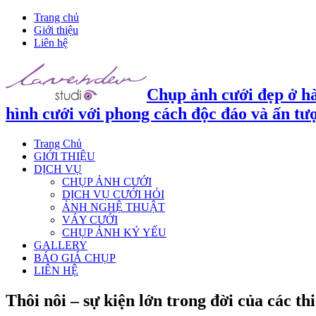
Trang chủ
Giới thiệu
Liên hệ
Chụp ảnh cưới đẹp ở hà
hình cưới với phong cách độc đáo và ấn tư
Trang Chủ
GIỚI THIỆU
DỊCH VỤ
CHỤP ẢNH CƯỚI
DỊCH VỤ CƯỚI HỎI
ẢNH NGHỆ THUẬT
VÁY CƯỚI
CHỤP ẢNH KỶ YẾU
GALLERY
BÁO GIÁ CHỤP
LIÊN HỆ
Thôi nôi – sự kiện lớn trong đời của các th