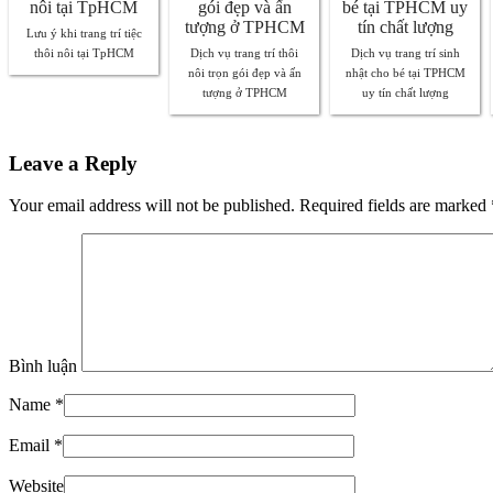
Lưu ý khi trang trí tiệc
thôi nôi tại TpHCM
Dịch vụ trang trí thôi
Dịch vụ trang trí sinh
nôi trọn gói đẹp và ấn
nhật cho bé tại TPHCM
tượng ở TPHCM
uy tín chất lượng
Leave a Reply
Your email address will not be published. Required fields are marked
Bình luận
Name
*
Email
*
Website