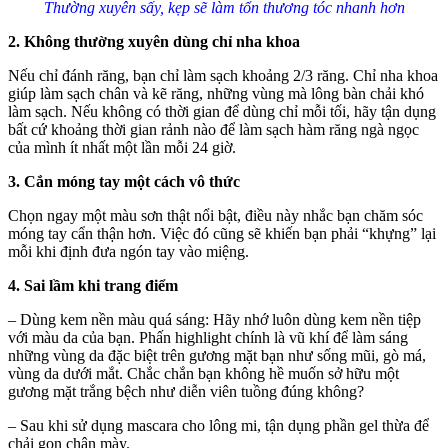
Thường xuyên sấy, kẹp sẽ làm tổn thương tóc nhanh hơn
2. Không thường xuyên dùng chỉ nha khoa
Nếu chỉ đánh răng, bạn chỉ làm sạch khoảng 2/3 răng. Chỉ nha khoa
giúp làm sạch chân và kẽ răng, những vùng mà lông bàn chải khó
làm sạch. Nếu không có thời gian để dùng chỉ mỗi tối, hãy tận dụng
bất cứ khoảng thời gian rảnh nào để làm sạch hàm răng ngà ngọc
của mình ít nhất một lần mỗi 24 giờ.
3. Cắn móng tay một cách vô thức
Chọn ngay một màu sơn thật nổi bật, điều này nhắc bạn chăm sóc
móng tay cẩn thận hơn. Việc đó cũng sẽ khiến bạn phải “khựng” lại
mỗi khi định đưa ngón tay vào miệng.
4. Sai lầm khi trang điểm
– Dùng kem nền màu quá sáng: Hãy nhớ luôn dùng kem nền tiệp
với màu da của bạn. Phấn highlight chính là vũ khí để làm sáng
những vùng da đặc biệt trên gương mặt bạn như sống mũi, gò má,
vùng da dưới mắt. Chắc chắn bạn không hề muốn sở hữu một
gương mặt trắng bệch như diễn viên tuồng đúng không?
– Sau khi sử dụng mascara cho lông mi, tận dụng phần gel thừa để
chải gọn chân mày.