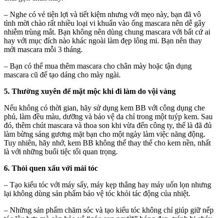
– Nghe có vẻ tiện lợi và tiết kiệm nhưng với mẹo này, bạn đã vô
tình mời chào rất nhiều loại vi khuẩn vào ống mascara nên dễ gây
nhiễm trùng mắt. Bạn không nên dùng chung mascara với bất cứ ai
hay với mục đích nào khác ngoài làm đẹp lông mi. Bạn nên thay
mới mascara mỗi 3 tháng.
– Bạn có thể mua thêm mascara cho chân mày hoặc tận dụng
mascara cũ để tạo dáng cho mày ngài.
5. Thường xuyên để mặt mộc khi đi làm do vội vàng
Nếu không có thời gian, hãy sử dụng kem BB với công dụng che
phủ, làm đều màu, dưỡng và bảo vệ da chỉ trong một tuýp kem. Sau
đó, thêm chút mascara và thoa son khi vừa đến công ty, thế là đã đủ
làm bừng sáng gương mặt bạn cho một ngày làm việc năng động.
Tuy nhiên, hãy nhớ, kem BB không thể thay thế cho kem nền, nhất
là với những buổi tiệc tối quan trọng.
6. Thói quen xấu với mái tóc
– Tạo kiểu tóc với máy sấy, máy kẹp thẳng hay máy uốn lọn nhưng
lại không dùng sản phẩm bảo vệ tóc khỏi tác động của nhiệt.
– Những sản phẩm chăm sóc và tạo kiểu tóc không chỉ giúp giữ nếp