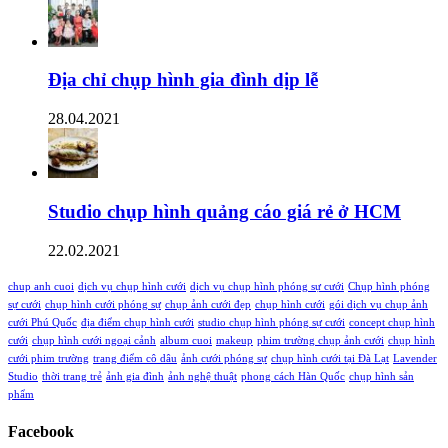
Địa chỉ chụp hình gia đình dịp lễ
28.04.2021
Studio chụp hình quảng cáo giá rẻ ở HCM
22.02.2021
chup anh cuoi
dịch vụ chụp hình cưới
dịch vụ chụp hình phóng sự cưới
Chụp hình phóng
sự cưới
chụp hình cưới phóng sự
chụp ảnh cưới đẹp
chụp hình cưới
gói dịch vụ chụp ảnh
cưới Phú Quốc
địa điểm chụp hình cưới
studio chụp hình phóng sự cưới
concept chụp hình
cưới
chụp hình cưới ngoại cảnh
album cuoi
makeup
phim trường chụp ảnh cưới
chụp hình
cưới phim trường
trang điểm cô dâu
ảnh cưới phóng sự
chụp hình cưới tại Đà Lạt
Lavender
Studio
thời trang trẻ
ảnh gia đình
ảnh nghệ thuật
phong cách Hàn Quốc
chụp hình sản
phẩm
Facebook