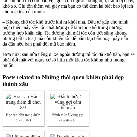
tóc lâu hơn mà còn bảo vệ “góc con người” bóng đẹp, tránh bị cháy,
khô xơ. Chỉ tốn thêm vài giây mà bạn có thể đem lại biết bao lợi ích
cho mái tóc của mình.
– Không chờ tóc khô trước khi ra khỏi nhà. Đầu tư gấp cho mình
một chiếc máy sấy tóc chất lượng để làm tóc khô trong những
trường hợp khẩn cấp. Ra đường khi mái tóc còn ướt sũng không
những bất lịch sự mà còn khiến tóc dễ bám bụi bẩn hoặc gây nấm
da đầu nếu bạn phải đội mũ bảo hiểm.
Hơn nữa, sau nửa tiếng đi xe ngoài đường thì tóc đã khô hẳn, bạn sẽ
phải đối mặt với nguy cơ sở hữu một kiểu tóc không như mong
muốn.
Posts related to Những thói quen khiến phái đẹp
thành xấu
Học sao Hàn trang điểm
Đánh thức 5 vùng gợi
đi chơi 8/3
cảm tiềm ẩn