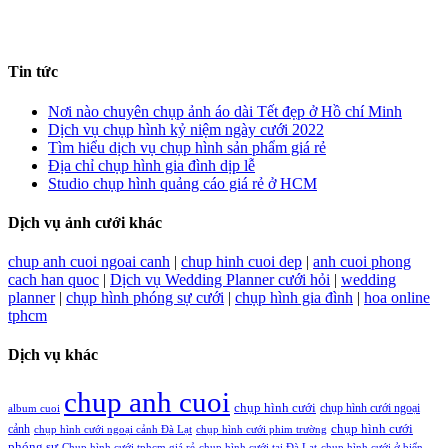
Tin tức
Nơi nào chuyên chụp ảnh áo dài Tết đẹp ở Hồ chí Minh
Dịch vụ chụp hình kỷ niệm ngày cưới 2022
Tìm hiểu dịch vụ chụp hình sản phẩm giá rẻ
Địa chỉ chụp hình gia đình dịp lễ
Studio chụp hình quảng cáo giá rẻ ở HCM
Dịch vụ ảnh cưới khác
chup anh cuoi ngoai canh
|
chup hinh cuoi dep
|
anh cuoi phong
cach han quoc
|
Dịch vụ Wedding Planner cưới hỏi
|
wedding
planner
|
chụp hình phóng sự cưới
|
chụp hình gia đình
|
hoa online
tphcm
Dịch vụ khác
chup anh cuoi
chụp hình cưới
chụp hình cưới ngoại
album cuoi
chụp hình cưới
cảnh
chụp hình cưới ngoại cảnh Đà Lạt
chụp hình cưới phim trường
phóng sự
Chụp hình cưới tphcm giá rẻ
chụp hình cưới tại Đà Lạt
chụp hình cưới ở biển