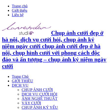
Trang chủ
Giới thiệu
Liên hệ
Chụp ảnh cưới đẹp ở
hà nội, dịch vụ cưới hỏi, chụp ảnh kỷ
niệm ngày cưới chụp ảnh cưới đẹp ở hà
nội, chụp hình cưới với phong cách độc
đáo và ấn tượng – chụp ảnh kỷ niệm ngày
cưới
Trang Chủ
GIỚI THIỆU
DỊCH VỤ
CHỤP ẢNH CƯỚI
DỊCH VỤ CƯỚI HỎI
ẢNH NGHỆ THUẬT
VÁY CƯỚI
CHỤP ẢNH KỶ YẾU