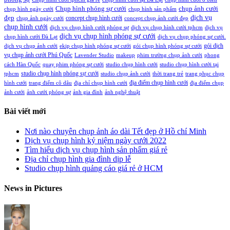
Chụp hình phóng sự cưới
chụp ảnh cưới
chụp hình ngày cưới
chụp hình sản phẩm
đẹp
dịch vụ
concept chụp hình cưới
chụp ảnh ngày cưới
concept chụp ảnh cưới đẹp
chụp hình cưới
dịch vụ chụp hình cưới phóng sự
dịch vụ chụp hình cưới tphcm
dịch vụ
dịch vụ chụp hình phóng sự cưới
chụp hình cưới Đà Lạt
dịch vụ chụp phóng sự cưới.
gói dịch
dịch vụ chụp ảnh cưới
ekip chụp hình phóng sự cưới
gói chụp hình phóng sự cưới
vụ chụp ảnh cưới Phú Quốc
Lavender Studio
makeup
phim trường chụp ảnh cưới
phong
cách Hàn Quốc
quay phim phóng sự cưới
studio chụp hình cưới
studio chụp hình cưới tại
studio chụp hình phóng sự cưới
tphcm
studio chụp ảnh cưới
thời trang trẻ
trang phục chụp
địa điểm chụp hình cưới
hình cưới
trang điểm cô dâu
địa chỉ chụp hình cưới
địa điểm chụp
ảnh cưới
ảnh cưới phóng sự
ảnh gia đình
ảnh nghệ thuật
Bài viết mới
Nơi nào chuyên chụp ảnh áo dài Tết đẹp ở Hồ chí Minh
Dịch vụ chụp hình kỷ niệm ngày cưới 2022
Tìm hiểu dịch vụ chụp hình sản phẩm giá rẻ
Địa chỉ chụp hình gia đình dịp lễ
Studio chụp hình quảng cáo giá rẻ ở HCM
News in Pictures