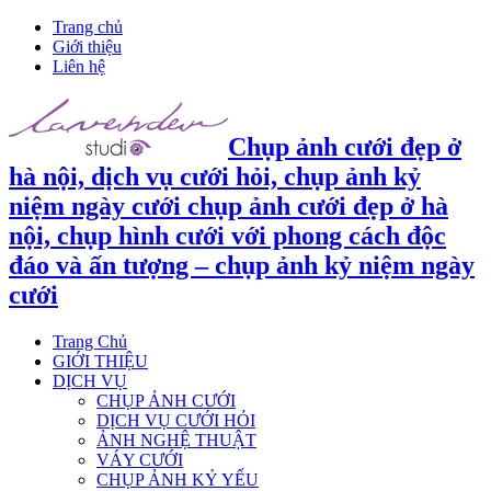
Trang chủ
Giới thiệu
Liên hệ
Chụp ảnh cưới đẹp ở
hà nội, dịch vụ cưới hỏi, chụp ảnh kỷ
niệm ngày cưới chụp ảnh cưới đẹp ở hà
nội, chụp hình cưới với phong cách độc
đáo và ấn tượng – chụp ảnh kỷ niệm ngày
cưới
Trang Chủ
GIỚI THIỆU
DỊCH VỤ
CHỤP ẢNH CƯỚI
DỊCH VỤ CƯỚI HỎI
ẢNH NGHỆ THUẬT
VÁY CƯỚI
CHỤP ẢNH KỶ YẾU