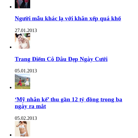
Người mẫu khác lạ với khăn xếp quá khổ
27.01.2013
Trang Điểm Cô Dâu Đẹp Ngày Cưới
05.01.2013
‘Mỹ nhân kế’ thu gần 12 tỷ đồng trong ba
ngày ra mắt
05.02.2013