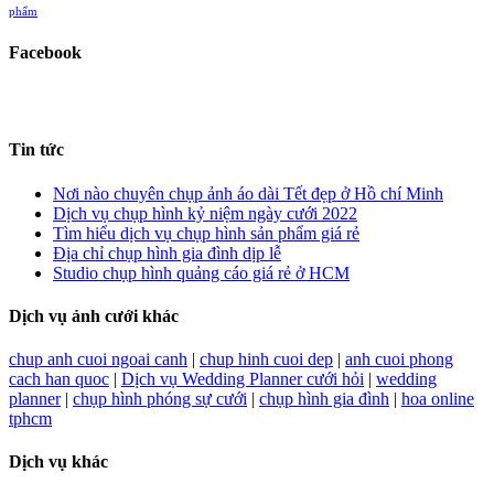
phẩm
Facebook
Tin tức
Nơi nào chuyên chụp ảnh áo dài Tết đẹp ở Hồ chí Minh
Dịch vụ chụp hình kỷ niệm ngày cưới 2022
Tìm hiểu dịch vụ chụp hình sản phẩm giá rẻ
Địa chỉ chụp hình gia đình dịp lễ
Studio chụp hình quảng cáo giá rẻ ở HCM
Dịch vụ ảnh cưới khác
chup anh cuoi ngoai canh
|
chup hinh cuoi dep
|
anh cuoi phong
cach han quoc
|
Dịch vụ Wedding Planner cưới hỏi
|
wedding
planner
|
chụp hình phóng sự cưới
|
chụp hình gia đình
|
hoa online
tphcm
Dịch vụ khác