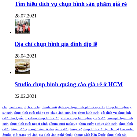
Tìm hiểu dịch vụ chụp hình sản phẩm giá rẻ
28.07.2021
Địa chỉ chụp hình gia đình dịp lễ
28.04.2021
Studio chụp hình quảng cáo giá rẻ ở HCM
22.02.2021
chup anh cuoi
dịch vụ chụp hình cưới
dịch vụ chụp hình phóng sự cưới
Chụp hình phóng
sự cưới
chụp hình cưới phóng sự
chụp ảnh cưới đẹp
chụp hình cưới
gói dịch vụ chụp ảnh
cưới Phú Quốc
địa điểm chụp hình cưới
studio chụp hình phóng sự cưới
concept chụp hình
cưới
chụp hình cưới ngoại cảnh
album cuoi
makeup
phim trường chụp ảnh cưới
chụp hình
cưới phim trường
trang điểm cô dâu
ảnh cưới phóng sự
chụp hình cưới tại Đà Lạt
Lavender
Studio
thời trang trẻ
ảnh gia đình
ảnh nghệ thuật
phong cách Hàn Quốc
chụp hình sản