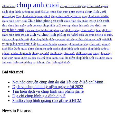
chup anh cuoi
chụp hình cưới
chụp hình cưới ngoại
album cuoi
chụp hình cưới
cảnh
chụp hình cưới ngoại cảnh Đà Lạt
chụp hình cưới phim trường
phóng sự
Chụp hình cưới tphcm giá rẻ
chụp hình cưới tại Đà Lạt
chụp hình cưới ở biển
Chụp hình phóng sự cưới
chụp ảnh cưới
chụp hình ngày cưới
chụp hình sản phẩm
đẹp
dịch vụ
concept chụp hình cưới
chụp ảnh ngày cưới
concept chụp ảnh cưới đẹp
chụp hình cưới
dịch vụ chụp hình cưới phóng sự
dịch vụ chụp hình cưới tphcm
dịch vụ
dịch vụ chụp hình phóng sự cưới
chụp hình cưới Đà Lạt
dịch vụ chụp phóng sự cưới.
gói dịch
dịch vụ chụp ảnh cưới
ekip chụp hình phóng sự cưới
gói chụp hình phóng sự cưới
vụ chụp ảnh cưới Phú Quốc
Lavender Studio
makeup
phim trường chụp ảnh cưới
phong
cách Hàn Quốc
quay phim phóng sự cưới
studio chụp hình cưới
studio chụp hình cưới tại
studio chụp hình phóng sự cưới
tphcm
studio chụp ảnh cưới
thời trang trẻ
trang phục chụp
địa điểm chụp hình cưới
hình cưới
trang điểm cô dâu
địa chỉ chụp hình cưới
địa điểm chụp
ảnh cưới
ảnh cưới phóng sự
ảnh gia đình
ảnh nghệ thuật
Bài viết mới
Nơi nào chuyên chụp ảnh áo dài Tết đẹp ở Hồ chí Minh
Dịch vụ chụp hình kỷ niệm ngày cưới 2022
Tìm hiểu dịch vụ chụp hình sản phẩm giá rẻ
Địa chỉ chụp hình gia đình dịp lễ
Studio chụp hình quảng cáo giá rẻ ở HCM
News in Pictures