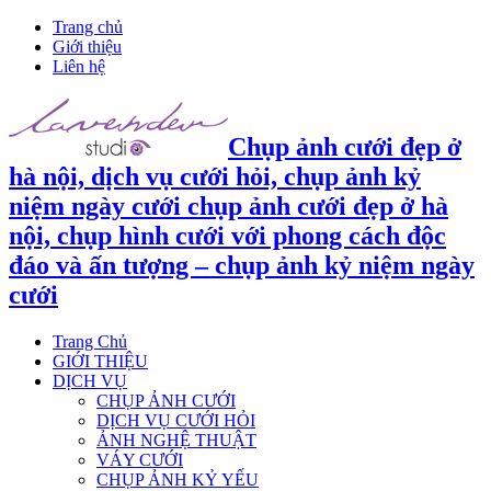
Trang chủ
Giới thiệu
Liên hệ
Chụp ảnh cưới đẹp ở
hà nội, dịch vụ cưới hỏi, chụp ảnh kỷ
niệm ngày cưới chụp ảnh cưới đẹp ở hà
nội, chụp hình cưới với phong cách độc
đáo và ấn tượng – chụp ảnh kỷ niệm ngày
cưới
Trang Chủ
GIỚI THIỆU
DỊCH VỤ
CHỤP ẢNH CƯỚI
DỊCH VỤ CƯỚI HỎI
ẢNH NGHỆ THUẬT
VÁY CƯỚI
CHỤP ẢNH KỶ YẾU