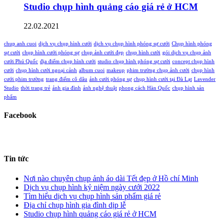
Studio chụp hình quảng cáo giá rẻ ở HCM
22.02.2021
chup anh cuoi
dịch vụ chụp hình cưới
dịch vụ chụp hình phóng sự cưới
Chụp hình phóng
sự cưới
chụp hình cưới phóng sự
chụp ảnh cưới đẹp
chụp hình cưới
gói dịch vụ chụp ảnh
cưới Phú Quốc
địa điểm chụp hình cưới
studio chụp hình phóng sự cưới
concept chụp hình
cưới
chụp hình cưới ngoại cảnh
album cuoi
makeup
phim trường chụp ảnh cưới
chụp hình
cưới phim trường
trang điểm cô dâu
ảnh cưới phóng sự
chụp hình cưới tại Đà Lạt
Lavender
Studio
thời trang trẻ
ảnh gia đình
ảnh nghệ thuật
phong cách Hàn Quốc
chụp hình sản
phẩm
Facebook
Tin tức
Nơi nào chuyên chụp ảnh áo dài Tết đẹp ở Hồ chí Minh
Dịch vụ chụp hình kỷ niệm ngày cưới 2022
Tìm hiểu dịch vụ chụp hình sản phẩm giá rẻ
Địa chỉ chụp hình gia đình dịp lễ
Studio chụp hình quảng cáo giá rẻ ở HCM