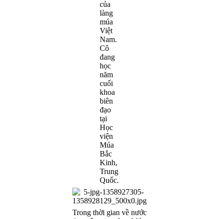
của
làng
múa
Việt
Nam.
Cô
đang
học
năm
cuối
khoa
biên
đạo
tại
Học
viện
Múa
Bắc
Kinh,
Trung
Quốc.
Trong thời gian về nước