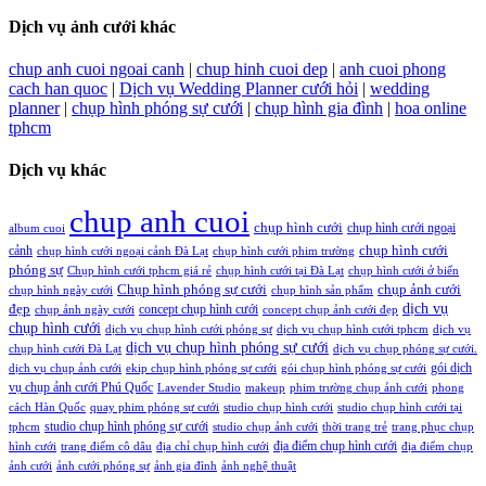
Dịch vụ ảnh cưới khác
chup anh cuoi ngoai canh
|
chup hinh cuoi dep
|
anh cuoi phong
cach han quoc
|
Dịch vụ Wedding Planner cưới hỏi
|
wedding
planner
|
chụp hình phóng sự cưới
|
chụp hình gia đình
|
hoa online
tphcm
Dịch vụ khác
chup anh cuoi
chụp hình cưới
chụp hình cưới ngoại
album cuoi
chụp hình cưới
cảnh
chụp hình cưới ngoại cảnh Đà Lạt
chụp hình cưới phim trường
phóng sự
Chụp hình cưới tphcm giá rẻ
chụp hình cưới tại Đà Lạt
chụp hình cưới ở biển
Chụp hình phóng sự cưới
chụp ảnh cưới
chụp hình ngày cưới
chụp hình sản phẩm
đẹp
dịch vụ
concept chụp hình cưới
chụp ảnh ngày cưới
concept chụp ảnh cưới đẹp
chụp hình cưới
dịch vụ chụp hình cưới phóng sự
dịch vụ chụp hình cưới tphcm
dịch vụ
dịch vụ chụp hình phóng sự cưới
chụp hình cưới Đà Lạt
dịch vụ chụp phóng sự cưới.
gói dịch
dịch vụ chụp ảnh cưới
ekip chụp hình phóng sự cưới
gói chụp hình phóng sự cưới
vụ chụp ảnh cưới Phú Quốc
Lavender Studio
makeup
phim trường chụp ảnh cưới
phong
cách Hàn Quốc
quay phim phóng sự cưới
studio chụp hình cưới
studio chụp hình cưới tại
studio chụp hình phóng sự cưới
tphcm
studio chụp ảnh cưới
thời trang trẻ
trang phục chụp
địa điểm chụp hình cưới
hình cưới
trang điểm cô dâu
địa chỉ chụp hình cưới
địa điểm chụp
ảnh cưới
ảnh cưới phóng sự
ảnh gia đình
ảnh nghệ thuật