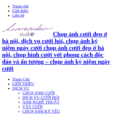
Trang chủ
Giới thiệu
Liên hệ
Chụp ảnh cưới đẹp ở
hà nội, dịch vụ cưới hỏi, chụp ảnh kỷ
niệm ngày cưới chụp ảnh cưới đẹp ở hà
nội, chụp hình cưới với phong cách độc
đáo và ấn tượng – chụp ảnh kỷ niệm ngày
cưới
Trang Chủ
GIỚI THIỆU
DỊCH VỤ
CHỤP ẢNH CƯỚI
DỊCH VỤ CƯỚI HỎI
ẢNH NGHỆ THUẬT
VÁY CƯỚI
CHỤP ẢNH KỶ YẾU