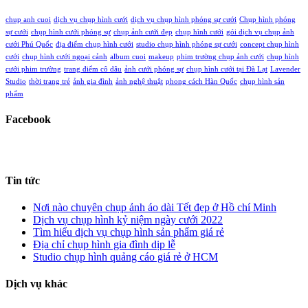
chup anh cuoi
dịch vụ chụp hình cưới
dịch vụ chụp hình phóng sự cưới
Chụp hình phóng
sự cưới
chụp hình cưới phóng sự
chụp ảnh cưới đẹp
chụp hình cưới
gói dịch vụ chụp ảnh
cưới Phú Quốc
địa điểm chụp hình cưới
studio chụp hình phóng sự cưới
concept chụp hình
cưới
chụp hình cưới ngoại cảnh
album cuoi
makeup
phim trường chụp ảnh cưới
chụp hình
cưới phim trường
trang điểm cô dâu
ảnh cưới phóng sự
chụp hình cưới tại Đà Lạt
Lavender
Studio
thời trang trẻ
ảnh gia đình
ảnh nghệ thuật
phong cách Hàn Quốc
chụp hình sản
phẩm
Facebook
Tin tức
Nơi nào chuyên chụp ảnh áo dài Tết đẹp ở Hồ chí Minh
Dịch vụ chụp hình kỷ niệm ngày cưới 2022
Tìm hiểu dịch vụ chụp hình sản phẩm giá rẻ
Địa chỉ chụp hình gia đình dịp lễ
Studio chụp hình quảng cáo giá rẻ ở HCM
Dịch vụ khác