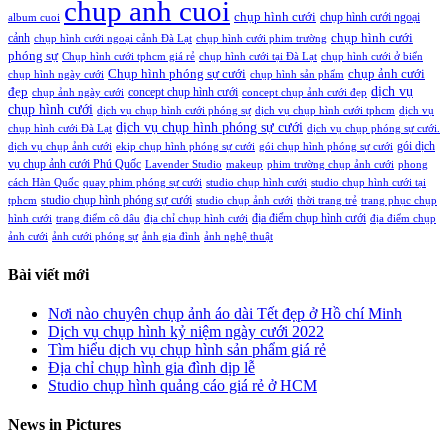
chup anh cuoi
chụp hình cưới
chụp hình cưới ngoại
album cuoi
chụp hình cưới
cảnh
chụp hình cưới ngoại cảnh Đà Lạt
chụp hình cưới phim trường
phóng sự
Chụp hình cưới tphcm giá rẻ
chụp hình cưới tại Đà Lạt
chụp hình cưới ở biển
Chụp hình phóng sự cưới
chụp ảnh cưới
chụp hình ngày cưới
chụp hình sản phẩm
đẹp
dịch vụ
concept chụp hình cưới
chụp ảnh ngày cưới
concept chụp ảnh cưới đẹp
chụp hình cưới
dịch vụ chụp hình cưới phóng sự
dịch vụ chụp hình cưới tphcm
dịch vụ
dịch vụ chụp hình phóng sự cưới
chụp hình cưới Đà Lạt
dịch vụ chụp phóng sự cưới.
gói dịch
dịch vụ chụp ảnh cưới
ekip chụp hình phóng sự cưới
gói chụp hình phóng sự cưới
vụ chụp ảnh cưới Phú Quốc
Lavender Studio
makeup
phim trường chụp ảnh cưới
phong
cách Hàn Quốc
quay phim phóng sự cưới
studio chụp hình cưới
studio chụp hình cưới tại
studio chụp hình phóng sự cưới
tphcm
studio chụp ảnh cưới
thời trang trẻ
trang phục chụp
địa điểm chụp hình cưới
hình cưới
trang điểm cô dâu
địa chỉ chụp hình cưới
địa điểm chụp
ảnh cưới
ảnh cưới phóng sự
ảnh gia đình
ảnh nghệ thuật
Bài viết mới
Nơi nào chuyên chụp ảnh áo dài Tết đẹp ở Hồ chí Minh
Dịch vụ chụp hình kỷ niệm ngày cưới 2022
Tìm hiểu dịch vụ chụp hình sản phẩm giá rẻ
Địa chỉ chụp hình gia đình dịp lễ
Studio chụp hình quảng cáo giá rẻ ở HCM
News in Pictures