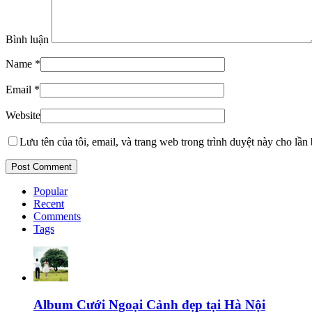
Bình luận
Name
*
Email
*
Website
Lưu tên của tôi, email, và trang web trong trình duyệt này cho lần b
Popular
Recent
Comments
Tags
Album Cưới Ngoại Cảnh đẹp tại Hà Nội