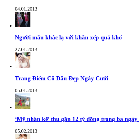
04.01.2013
Người mẫu khác lạ với khăn xếp quá khổ
27.01.2013
Trang Điểm Cô Dâu Đẹp Ngày Cưới
05.01.2013
‘Mỹ nhân kế’ thu gần 12 tỷ đồng trong ba ngày
05.02.2013