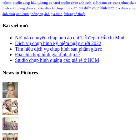
studio chụp hình phóng sự cưới
tphcm
studio chụp ảnh cưới
thời trang trẻ
trang phục chụp
địa điểm chụp hình cưới
hình cưới
trang điểm cô dâu
địa chỉ chụp hình cưới
địa điểm chụp
ảnh cưới
ảnh cưới phóng sự
ảnh gia đình
ảnh nghệ thuật
Bài viết mới
Nơi nào chuyên chụp ảnh áo dài Tết đẹp ở Hồ chí Minh
Dịch vụ chụp hình kỷ niệm ngày cưới 2022
Tìm hiểu dịch vụ chụp hình sản phẩm giá rẻ
Địa chỉ chụp hình gia đình dịp lễ
Studio chụp hình quảng cáo giá rẻ ở HCM
News in Pictures