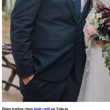
Phim trường chụp
hình cưới
tại Tphcm