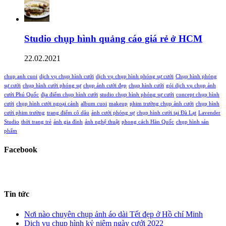
Studio chụp hình quảng cáo giá rẻ ở HCM
22.02.2021
chup anh cuoi
dịch vụ chụp hình cưới
dịch vụ chụp hình phóng sự cưới
Chụp hình phóng
sự cưới
chụp hình cưới phóng sự
chụp ảnh cưới đẹp
chụp hình cưới
gói dịch vụ chụp ảnh
cưới Phú Quốc
địa điểm chụp hình cưới
studio chụp hình phóng sự cưới
concept chụp hình
cưới
chụp hình cưới ngoại cảnh
album cuoi
makeup
phim trường chụp ảnh cưới
chụp hình
cưới phim trường
trang điểm cô dâu
ảnh cưới phóng sự
chụp hình cưới tại Đà Lạt
Lavender
Studio
thời trang trẻ
ảnh gia đình
ảnh nghệ thuật
phong cách Hàn Quốc
chụp hình sản
phẩm
Facebook
Tin tức
Nơi nào chuyên chụp ảnh áo dài Tết đẹp ở Hồ chí Minh
Dịch vụ chụp hình kỷ niệm ngày cưới 2022