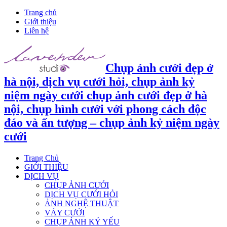
Trang chủ
Giới thiệu
Liên hệ
Chụp ảnh cưới đẹp ở
hà nội, dịch vụ cưới hỏi, chụp ảnh kỷ
niệm ngày cưới chụp ảnh cưới đẹp ở hà
nội, chụp hình cưới với phong cách độc
đáo và ấn tượng – chụp ảnh kỷ niệm ngày
cưới
Trang Chủ
GIỚI THIỆU
DỊCH VỤ
CHỤP ẢNH CƯỚI
DỊCH VỤ CƯỚI HỎI
ẢNH NGHỆ THUẬT
VÁY CƯỚI
CHỤP ẢNH KỶ YẾU