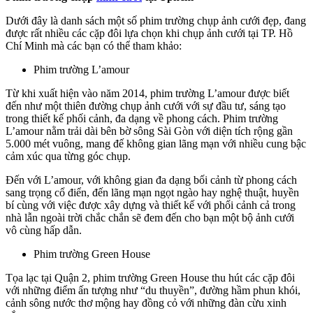
Dưới đây là danh sách một số phim trường chụp ảnh cưới đẹp, đang
được rất nhiều các cặp đôi lựa chọn khi chụp ảnh cưới tại TP. Hồ
Chí Minh mà các bạn có thể tham khảo:
Phim trường L’amour
Từ khi xuất hiện vào năm 2014, phim trường L’amour được biết
đến như một thiên đường chụp ảnh cưới với sự đầu tư, sáng tạo
trong thiết kế phối cảnh, đa dạng về phong cách. Phim trường
L’amour nằm trải dài bên bờ sông Sài Gòn với diện tích rộng gần
5.000 mét vuông, mang đế không gian lãng mạn với nhiều cung bậc
cảm xúc qua từng góc chụp.
Đến với L’amour, với không gian đa dạng bối cảnh từ phong cách
sang trọng cổ điển, đến lãng mạn ngọt ngào hay nghệ thuật, huyền
bí cùng với việc được xây dựng và thiết kế với phối cảnh cả trong
nhà lẫn ngoài trời chắc chắn sẽ đem đến cho bạn một bộ ảnh cưới
vô cùng hấp dẫn.
Phim trường Green House
Tọa lạc tại Quận 2, phim trường Green House thu hút các cặp đôi
với những điểm ấn tượng như “du thuyền”, đường hầm phun khói,
cảnh sông nước thơ mộng hay đồng cỏ với những đàn cừu xinh