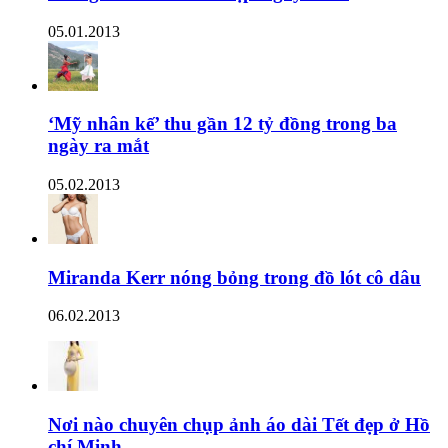
05.01.2013
‘Mỹ nhân kế’ thu gần 12 tỷ đồng trong ba
ngày ra mắt
05.02.2013
Miranda Kerr nóng bỏng trong đồ lót cô dâu
06.02.2013
Nơi nào chuyên chụp ảnh áo dài Tết đẹp ở Hồ
chí Minh