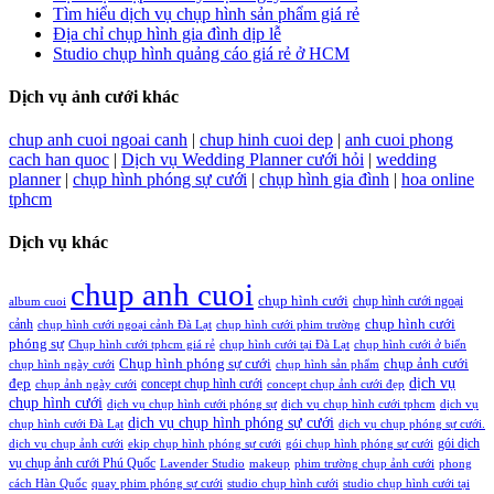
Tìm hiểu dịch vụ chụp hình sản phẩm giá rẻ
Địa chỉ chụp hình gia đình dịp lễ
Studio chụp hình quảng cáo giá rẻ ở HCM
Dịch vụ ảnh cưới khác
chup anh cuoi ngoai canh
|
chup hinh cuoi dep
|
anh cuoi phong
cach han quoc
|
Dịch vụ Wedding Planner cưới hỏi
|
wedding
planner
|
chụp hình phóng sự cưới
|
chụp hình gia đình
|
hoa online
tphcm
Dịch vụ khác
chup anh cuoi
chụp hình cưới
chụp hình cưới ngoại
album cuoi
chụp hình cưới
cảnh
chụp hình cưới ngoại cảnh Đà Lạt
chụp hình cưới phim trường
phóng sự
Chụp hình cưới tphcm giá rẻ
chụp hình cưới tại Đà Lạt
chụp hình cưới ở biển
Chụp hình phóng sự cưới
chụp ảnh cưới
chụp hình ngày cưới
chụp hình sản phẩm
đẹp
dịch vụ
concept chụp hình cưới
chụp ảnh ngày cưới
concept chụp ảnh cưới đẹp
chụp hình cưới
dịch vụ chụp hình cưới phóng sự
dịch vụ chụp hình cưới tphcm
dịch vụ
dịch vụ chụp hình phóng sự cưới
chụp hình cưới Đà Lạt
dịch vụ chụp phóng sự cưới.
gói dịch
dịch vụ chụp ảnh cưới
ekip chụp hình phóng sự cưới
gói chụp hình phóng sự cưới
vụ chụp ảnh cưới Phú Quốc
Lavender Studio
makeup
phim trường chụp ảnh cưới
phong
cách Hàn Quốc
quay phim phóng sự cưới
studio chụp hình cưới
studio chụp hình cưới tại