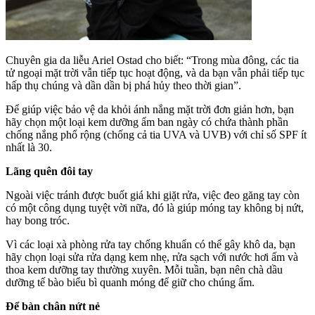
Chuyên gia da liễu Ariel Ostad cho biết: “Trong mùa đông, các tia
tử ngoại mặt trời vẫn tiếp tục hoạt động, và da bạn vẫn phải tiếp tục
hấp thụ chúng và dần dần bị phá hủy theo thời gian”.
Để giúp việc bảo vệ da khỏi ánh nắng mặt trời đơn giản hơn, bạn
hãy chọn một loại kem dưỡng ẩm ban ngày có chứa thành phần
chống nắng phổ rộng (chống cả tia UVA và UVB) với chỉ số SPF ít
nhất là 30.
Lãng quên đôi tay
Ngoài việc tránh được buốt giá khi giặt rửa, việc đeo găng tay còn
có một công dụng tuyệt vời nữa, đó là giúp móng tay không bị nứt,
hay bong tróc.
Vì các loại xà phòng rửa tay chống khuẩn có thể gây khô da, bạn
hãy chọn loại sửa rửa dạng kem nhẹ, rửa sạch với nước hơi ấm và
thoa kem dưỡng tay thường xuyên. Mỗi tuần, bạn nên chà dầu
dưỡng tế bào biểu bì quanh móng để giữ cho chúng ẩm.
Để bàn chân nứt nẻ