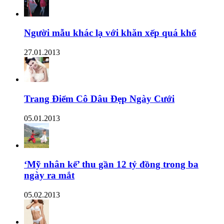
Người mẫu khác lạ với khăn xếp quá khổ
27.01.2013
Trang Điểm Cô Dâu Đẹp Ngày Cưới
05.01.2013
‘Mỹ nhân kế’ thu gần 12 tỷ đồng trong ba
ngày ra mắt
05.02.2013