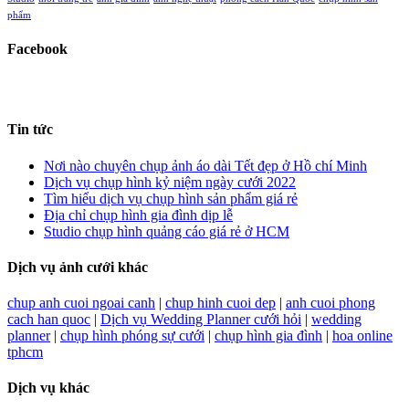
phẩm
Facebook
Tin tức
Nơi nào chuyên chụp ảnh áo dài Tết đẹp ở Hồ chí Minh
Dịch vụ chụp hình kỷ niệm ngày cưới 2022
Tìm hiểu dịch vụ chụp hình sản phẩm giá rẻ
Địa chỉ chụp hình gia đình dịp lễ
Studio chụp hình quảng cáo giá rẻ ở HCM
Dịch vụ ảnh cưới khác
chup anh cuoi ngoai canh
|
chup hinh cuoi dep
|
anh cuoi phong
cach han quoc
|
Dịch vụ Wedding Planner cưới hỏi
|
wedding
planner
|
chụp hình phóng sự cưới
|
chụp hình gia đình
|
hoa online
tphcm
Dịch vụ khác