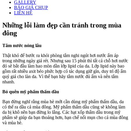
GALLERY
BÁO GIÁ CHỤP
LIÊN HỆ
Những lỗi làm đẹp cần tránh trong mùa
đông
Tắm nước nóng lâu
Thật khó để bước ra khỏi phòng tắm nghi ngút hơi nước ấm áp
trong những ngày giá rét. Nhưng sau 15 phút thì tất cả chỗ hơi nước
đó sẽ bắt đầu làm hao mòn dần lớp lipid của da. Lớp lipid này bao
gồm rất nhiều axit béo phức hợp có tác dụng giữ gìn, duy trì độ ẩm
quý giá cho làn da. Vì thế bạn hãy tắm nước đủ ấm và nên tắm
nhanh.
Bỏ quên mỹ phẩm thấm dầu
Bạn đừng nghĩ rằng mùa hè mới cần dùng mỹ phẩm thấm dầu, da
có thể ra dầu cả mùa đông. Mỹ phẩm thấm dầu cũng sẽ không làm
da bị khô nên bạn đừng lo lắng. Các hạt xốp thấm dầu trong mỹ
phẩm sẽ giúp da bạn thoáng hơn, hạn chế nổi mụn cho cả mùa đông
và mùa hè.