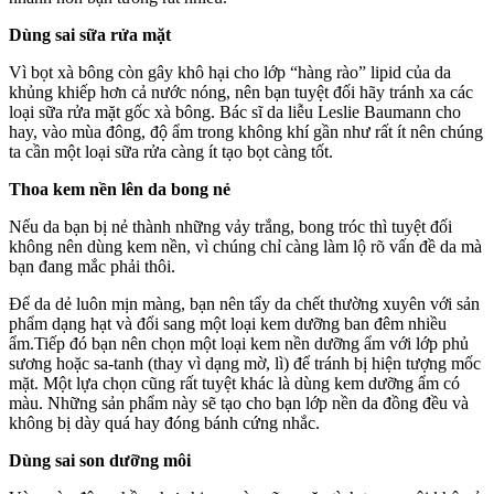
Dùng sai sữa rửa mặt
Vì bọt xà bông còn gây khô hại cho lớp “hàng rào” lipid của da
khủng khiếp hơn cả nước nóng, nên bạn tuyệt đối hãy tránh xa các
loại sữa rửa mặt gốc xà bông. Bác sĩ da liễu Leslie Baumann cho
hay, vào mùa đông, độ ẩm trong không khí gần như rất ít nên chúng
ta cần một loại sữa rửa càng ít tạo bọt càng tốt.
Thoa kem nền lên da bong nẻ
Nếu da bạn bị nẻ thành những vảy trắng, bong tróc thì tuyệt đối
không nên dùng kem nền, vì chúng chỉ càng làm lộ rõ vấn đề da mà
bạn đang mắc phải thôi.
Để da dẻ luôn mịn màng, bạn nên tẩy da chết thường xuyên với sản
phẩm dạng hạt và đổi sang một loại kem dưỡng ban đêm nhiều
ẩm.Tiếp đó bạn nên chọn một loại kem nền dưỡng ẩm với lớp phủ
sương hoặc sa-tanh (thay vì dạng mờ, lì) để tránh bị hiện tượng mốc
mặt. Một lựa chọn cũng rất tuyệt khác là dùng kem dưỡng ẩm có
màu. Những sản phẩm này sẽ tạo cho bạn lớp nền da đồng đều và
không bị dày quá hay đóng bánh cứng nhắc.
Dùng sai son dưỡng môi