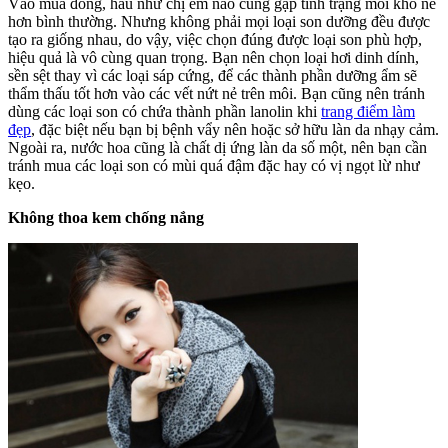
Vào mùa đông, hầu như chị em nào cũng gặp tình trạng môi khô nẻ
hơn bình thường. Nhưng không phải mọi loại son dưỡng đều được
tạo ra giống nhau, do vậy, việc chọn đúng được loại son phù hợp,
hiệu quả là vô cùng quan trọng. Bạn nên chọn loại hơi dinh dính,
sền sệt thay vì các loại sáp cứng, để các thành phần dưỡng ẩm sẽ
thẩm thấu tốt hơn vào các vết nứt nẻ trên môi. Bạn cũng nên tránh
dùng các loại son có chứa thành phần lanolin khi
trang điểm làm
đẹp
, đặc biệt nếu bạn bị bệnh vẩy nên hoặc sở hữu làn da nhạy cảm.
Ngoài ra, nước hoa cũng là chất dị ứng làn da số một, nên bạn cần
tránh mua các loại son có mùi quá đậm đặc hay có vị ngọt lừ như
kẹo.
Không thoa kem chống nắng