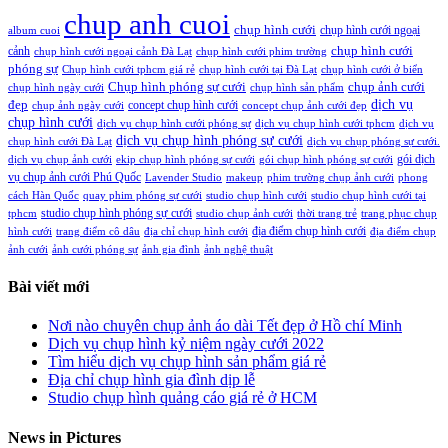
chup anh cuoi
chụp hình cưới
chụp hình cưới ngoại
album cuoi
chụp hình cưới
cảnh
chụp hình cưới ngoại cảnh Đà Lạt
chụp hình cưới phim trường
phóng sự
Chụp hình cưới tphcm giá rẻ
chụp hình cưới tại Đà Lạt
chụp hình cưới ở biển
Chụp hình phóng sự cưới
chụp ảnh cưới
chụp hình ngày cưới
chụp hình sản phẩm
đẹp
dịch vụ
concept chụp hình cưới
chụp ảnh ngày cưới
concept chụp ảnh cưới đẹp
chụp hình cưới
dịch vụ chụp hình cưới phóng sự
dịch vụ chụp hình cưới tphcm
dịch vụ
dịch vụ chụp hình phóng sự cưới
chụp hình cưới Đà Lạt
dịch vụ chụp phóng sự cưới.
gói dịch
dịch vụ chụp ảnh cưới
ekip chụp hình phóng sự cưới
gói chụp hình phóng sự cưới
vụ chụp ảnh cưới Phú Quốc
Lavender Studio
makeup
phim trường chụp ảnh cưới
phong
cách Hàn Quốc
quay phim phóng sự cưới
studio chụp hình cưới
studio chụp hình cưới tại
studio chụp hình phóng sự cưới
tphcm
studio chụp ảnh cưới
thời trang trẻ
trang phục chụp
địa điểm chụp hình cưới
hình cưới
trang điểm cô dâu
địa chỉ chụp hình cưới
địa điểm chụp
ảnh cưới
ảnh cưới phóng sự
ảnh gia đình
ảnh nghệ thuật
Bài viết mới
Nơi nào chuyên chụp ảnh áo dài Tết đẹp ở Hồ chí Minh
Dịch vụ chụp hình kỷ niệm ngày cưới 2022
Tìm hiểu dịch vụ chụp hình sản phẩm giá rẻ
Địa chỉ chụp hình gia đình dịp lễ
Studio chụp hình quảng cáo giá rẻ ở HCM
News in Pictures