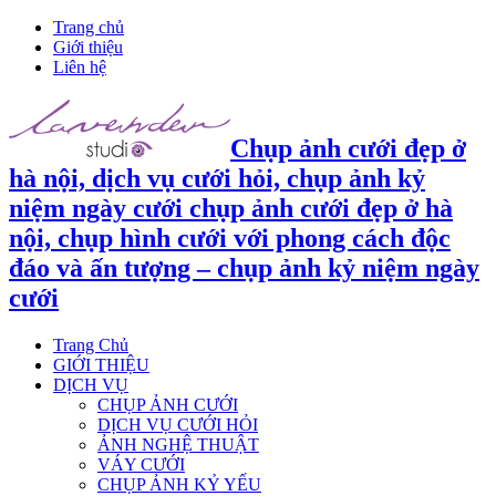
Trang chủ
Giới thiệu
Liên hệ
Chụp ảnh cưới đẹp ở
hà nội, dịch vụ cưới hỏi, chụp ảnh kỷ
niệm ngày cưới chụp ảnh cưới đẹp ở hà
nội, chụp hình cưới với phong cách độc
đáo và ấn tượng – chụp ảnh kỷ niệm ngày
cưới
Trang Chủ
GIỚI THIỆU
DỊCH VỤ
CHỤP ẢNH CƯỚI
DỊCH VỤ CƯỚI HỎI
ẢNH NGHỆ THUẬT
VÁY CƯỚI
CHỤP ẢNH KỶ YẾU