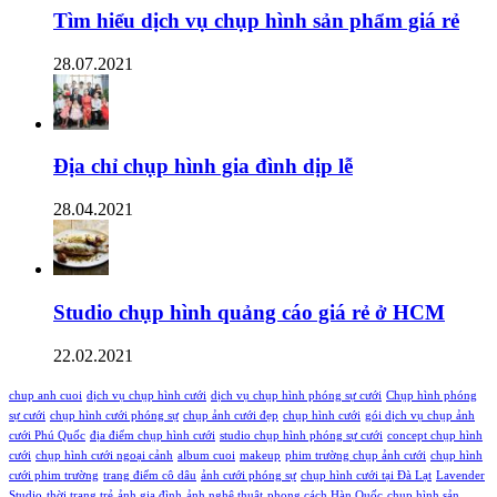
Tìm hiểu dịch vụ chụp hình sản phẩm giá rẻ
28.07.2021
Địa chỉ chụp hình gia đình dịp lễ
28.04.2021
Studio chụp hình quảng cáo giá rẻ ở HCM
22.02.2021
chup anh cuoi
dịch vụ chụp hình cưới
dịch vụ chụp hình phóng sự cưới
Chụp hình phóng
sự cưới
chụp hình cưới phóng sự
chụp ảnh cưới đẹp
chụp hình cưới
gói dịch vụ chụp ảnh
cưới Phú Quốc
địa điểm chụp hình cưới
studio chụp hình phóng sự cưới
concept chụp hình
cưới
chụp hình cưới ngoại cảnh
album cuoi
makeup
phim trường chụp ảnh cưới
chụp hình
cưới phim trường
trang điểm cô dâu
ảnh cưới phóng sự
chụp hình cưới tại Đà Lạt
Lavender
Studio
thời trang trẻ
ảnh gia đình
ảnh nghệ thuật
phong cách Hàn Quốc
chụp hình sản