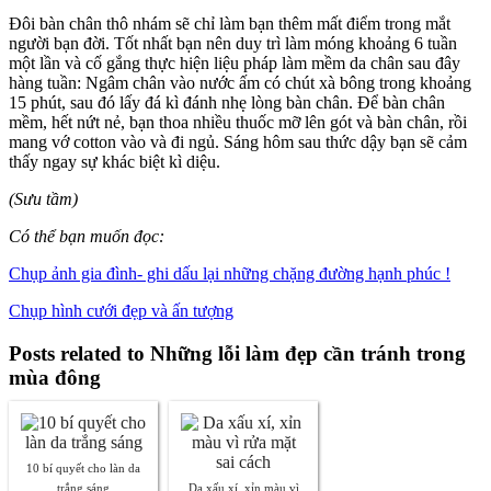
Đôi bàn chân thô nhám sẽ chỉ làm bạn thêm mất điểm trong mắt
người bạn đời. Tốt nhất bạn nên duy trì làm móng khoảng 6 tuần
một lần và cố gắng thực hiện liệu pháp làm mềm da chân sau đây
hàng tuần: Ngâm chân vào nước ấm có chút xà bông trong khoảng
15 phút, sau đó lấy đá kì đánh nhẹ lòng bàn chân. Để bàn chân
mềm, hết nứt nẻ, bạn thoa nhiều thuốc mỡ lên gót và bàn chân, rồi
mang vớ cotton vào và đi ngủ. Sáng hôm sau thức dậy bạn sẽ cảm
thấy ngay sự khác biệt kì diệu.
(Sưu tầm)
Có thể bạn muốn đọc:
Chụp ảnh gia đình- ghi dấu lại những chặng đường hạnh phúc !
Chụp hình cưới đẹp và ấn tượng
Posts related to Những lỗi làm đẹp cần tránh trong
mùa đông
10 bí quyết cho làn da
trắng sáng
Da xấu xí, xỉn màu vì