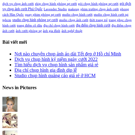
gói dịch
dịch vụ chụp ảnh cưới
ekip chụp hình phóng sự cưới
gói chụp hình phóng sự cưới
vụ chụp ảnh cưới Phú Quốc
Lavender Studio
makeup
phim trường chụp ảnh cưới
phong
cách Hàn Quốc
quay phim phóng sự cưới
studio chụp hình cưới
studio chụp hình cưới tại
studio chụp hình phóng sự cưới
tphcm
studio chụp ảnh cưới
thời trang trẻ
trang phục chụp
địa điểm chụp hình cưới
hình cưới
trang điểm cô dâu
địa chỉ chụp hình cưới
địa điểm chụp
ảnh cưới
ảnh cưới phóng sự
ảnh gia đình
ảnh nghệ thuật
Bài viết mới
Nơi nào chuyên chụp ảnh áo dài Tết đẹp ở Hồ chí Minh
Dịch vụ chụp hình kỷ niệm ngày cưới 2022
Tìm hiểu dịch vụ chụp hình sản phẩm giá rẻ
Địa chỉ chụp hình gia đình dịp lễ
Studio chụp hình quảng cáo giá rẻ ở HCM
News in Pictures