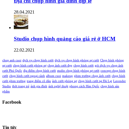
Địa chỉ chụp hình gia đình dịp lễ
28.04.2021
Studio chụp hình quảng cáo giá rẻ ở HCM
22.02.2021
chup anh cuoi
dịch vụ chụp hình cưới
dịch vụ chụp hình phóng sự cưới
Chụp hình phóng
sự cưới
chụp hình cưới phóng sự
chụp ảnh cưới đẹp
chụp hình cưới
gói dịch vụ chụp ảnh
cưới Phú Quốc
địa điểm chụp hình cưới
studio chụp hình phóng sự cưới
concept chụp hình
cưới
chụp hình cưới ngoại cảnh
album cuoi
makeup
phim trường chụp ảnh cưới
chụp hình
cưới phim trường
trang điểm cô dâu
ảnh cưới phóng sự
chụp hình cưới tại Đà Lạt
Lavender
Studio
thời trang trẻ
ảnh gia đình
ảnh nghệ thuật
phong cách Hàn Quốc
chụp hình sản
phẩm
Facebook
Tin tức