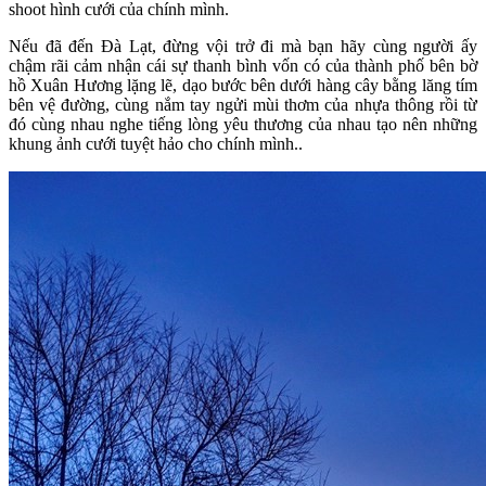
shoot hình cưới của chính mình.
Nếu đã đến Đà Lạt, đừng vội trở đi mà bạn hãy cùng người ấy
chậm rãi cảm nhận cái sự thanh bình vốn có của thành phố bên bờ
hồ Xuân Hương lặng lẽ, dạo bước bên dưới hàng cây bằng lăng tím
bên vệ đường, cùng nắm tay ngửi mùi thơm của nhựa thông rồi từ
đó cùng nhau nghe tiếng lòng yêu thương của nhau tạo nên những
khung ảnh cưới tuyệt hảo cho chính mình..