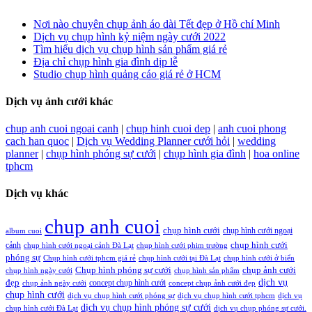
Nơi nào chuyên chụp ảnh áo dài Tết đẹp ở Hồ chí Minh
Dịch vụ chụp hình kỷ niệm ngày cưới 2022
Tìm hiểu dịch vụ chụp hình sản phẩm giá rẻ
Địa chỉ chụp hình gia đình dịp lễ
Studio chụp hình quảng cáo giá rẻ ở HCM
Dịch vụ ảnh cưới khác
chup anh cuoi ngoai canh
|
chup hinh cuoi dep
|
anh cuoi phong
cach han quoc
|
Dịch vụ Wedding Planner cưới hỏi
|
wedding
planner
|
chụp hình phóng sự cưới
|
chụp hình gia đình
|
hoa online
tphcm
Dịch vụ khác
chup anh cuoi
chụp hình cưới
chụp hình cưới ngoại
album cuoi
chụp hình cưới
cảnh
chụp hình cưới ngoại cảnh Đà Lạt
chụp hình cưới phim trường
phóng sự
Chụp hình cưới tphcm giá rẻ
chụp hình cưới tại Đà Lạt
chụp hình cưới ở biển
Chụp hình phóng sự cưới
chụp ảnh cưới
chụp hình ngày cưới
chụp hình sản phẩm
đẹp
dịch vụ
concept chụp hình cưới
chụp ảnh ngày cưới
concept chụp ảnh cưới đẹp
chụp hình cưới
dịch vụ chụp hình cưới phóng sự
dịch vụ chụp hình cưới tphcm
dịch vụ
dịch vụ chụp hình phóng sự cưới
chụp hình cưới Đà Lạt
dịch vụ chụp phóng sự cưới.