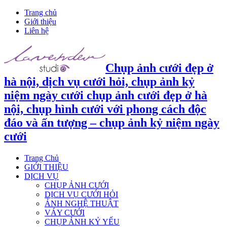
Trang chủ
Giới thiệu
Liên hệ
Chụp ảnh cưới đẹp ở
hà nội, dịch vụ cưới hỏi, chụp ảnh kỷ
niệm ngày cưới chụp ảnh cưới đẹp ở hà
nội, chụp hình cưới với phong cách độc
đáo và ấn tượng – chụp ảnh kỷ niệm ngày
cưới
Trang Chủ
GIỚI THIỆU
DỊCH VỤ
CHỤP ẢNH CƯỚI
DỊCH VỤ CƯỚI HỎI
ẢNH NGHỆ THUẬT
VÁY CƯỚI
CHỤP ẢNH KỶ YẾU