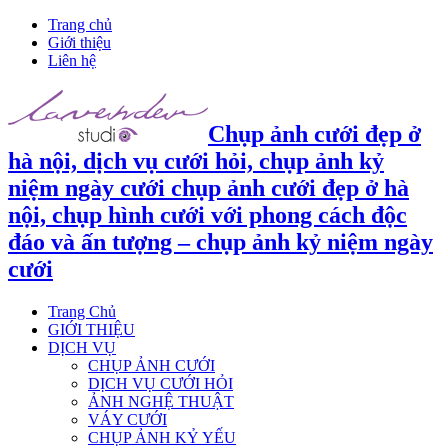
Trang chủ
Giới thiệu
Liên hệ
Chụp ảnh cưới đẹp ở
hà nội, dịch vụ cưới hỏi, chụp ảnh kỷ
niệm ngày cưới chụp ảnh cưới đẹp ở hà
nội, chụp hình cưới với phong cách độc
đáo và ấn tượng – chụp ảnh kỷ niệm ngày
cưới
Trang Chủ
GIỚI THIỆU
DỊCH VỤ
CHỤP ẢNH CƯỚI
DỊCH VỤ CƯỚI HỎI
ẢNH NGHỆ THUẬT
VÁY CƯỚI
CHỤP ẢNH KỶ YẾU