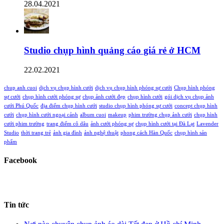
28.04.2021
Studio chụp hình quảng cáo giá rẻ ở HCM
22.02.2021
chup anh cuoi
dịch vụ chụp hình cưới
dịch vụ chụp hình phóng sự cưới
Chụp hình phóng
sự cưới
chụp hình cưới phóng sự
chụp ảnh cưới đẹp
chụp hình cưới
gói dịch vụ chụp ảnh
cưới Phú Quốc
địa điểm chụp hình cưới
studio chụp hình phóng sự cưới
concept chụp hình
cưới
chụp hình cưới ngoại cảnh
album cuoi
makeup
phim trường chụp ảnh cưới
chụp hình
cưới phim trường
trang điểm cô dâu
ảnh cưới phóng sự
chụp hình cưới tại Đà Lạt
Lavender
Studio
thời trang trẻ
ảnh gia đình
ảnh nghệ thuật
phong cách Hàn Quốc
chụp hình sản
phẩm
Facebook
Tin tức