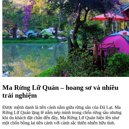
Ma Rừng Lữ Quán – hoang sơ và nhiều
trải nghiệm
Được mệnh danh là tiên cảnh nằm giữa rừng sâu của Đà Lạt. Ma
Rừng Lữ Quán lặng lẽ nằm nép mình trong chốn rừng sâu nhưng
khi du khách đặt chân đến đây, Ma Rừng Lữ Quán hiện lên như
một chốn bồng lai tiên cảnh với cảnh sắc thiên nhiên hữu tình.