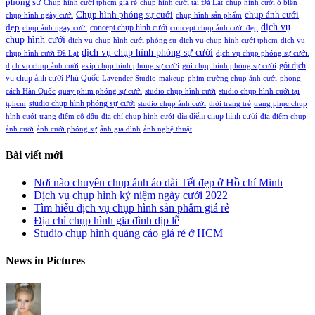
phóng sự
Chụp hình cưới tphcm giá rẻ
chụp hình cưới tại Đà Lạt
chụp hình cưới ở biển
Chụp hình phóng sự cưới
chụp ảnh cưới
chụp hình ngày cưới
chụp hình sản phẩm
đẹp
dịch vụ
concept chụp hình cưới
chụp ảnh ngày cưới
concept chụp ảnh cưới đẹp
chụp hình cưới
dịch vụ chụp hình cưới phóng sự
dịch vụ chụp hình cưới tphcm
dịch vụ
dịch vụ chụp hình phóng sự cưới
chụp hình cưới Đà Lạt
dịch vụ chụp phóng sự cưới.
gói dịch
dịch vụ chụp ảnh cưới
ekip chụp hình phóng sự cưới
gói chụp hình phóng sự cưới
vụ chụp ảnh cưới Phú Quốc
Lavender Studio
makeup
phim trường chụp ảnh cưới
phong
cách Hàn Quốc
quay phim phóng sự cưới
studio chụp hình cưới
studio chụp hình cưới tại
studio chụp hình phóng sự cưới
tphcm
studio chụp ảnh cưới
thời trang trẻ
trang phục chụp
địa điểm chụp hình cưới
hình cưới
trang điểm cô dâu
địa chỉ chụp hình cưới
địa điểm chụp
ảnh cưới
ảnh cưới phóng sự
ảnh gia đình
ảnh nghệ thuật
Bài viết mới
Nơi nào chuyên chụp ảnh áo dài Tết đẹp ở Hồ chí Minh
Dịch vụ chụp hình kỷ niệm ngày cưới 2022
Tìm hiểu dịch vụ chụp hình sản phẩm giá rẻ
Địa chỉ chụp hình gia đình dịp lễ
Studio chụp hình quảng cáo giá rẻ ở HCM
News in Pictures