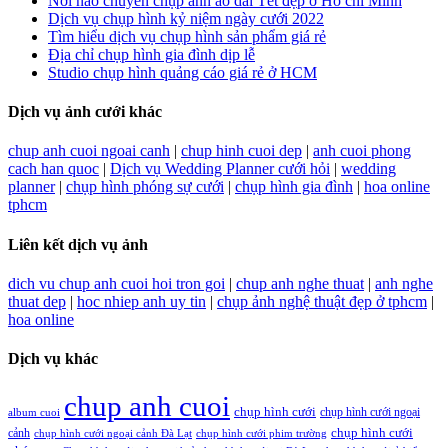
Nơi nào chuyên chụp ảnh áo dài Tết đẹp ở Hồ chí Minh
Dịch vụ chụp hình kỷ niệm ngày cưới 2022
Tìm hiểu dịch vụ chụp hình sản phẩm giá rẻ
Địa chỉ chụp hình gia đình dịp lễ
Studio chụp hình quảng cáo giá rẻ ở HCM
Dịch vụ ảnh cưới khác
chup anh cuoi ngoai canh
|
chup hinh cuoi dep
|
anh cuoi phong
cach han quoc
|
Dịch vụ Wedding Planner cưới hỏi
|
wedding
planner
|
chụp hình phóng sự cưới
|
chụp hình gia đình
|
hoa online
tphcm
Liên kết dịch vụ ảnh
dich vu chup anh cuoi hoi tron goi
|
chup anh nghe thuat
|
anh nghe
thuat dep
|
hoc nhiep anh uy tin
|
chụp ảnh nghệ thuật đẹp ở tphcm
|
hoa online
Dịch vụ khác
chup anh cuoi
chụp hình cưới
chụp hình cưới ngoại
album cuoi
chụp hình cưới
cảnh
chụp hình cưới ngoại cảnh Đà Lạt
chụp hình cưới phim trường