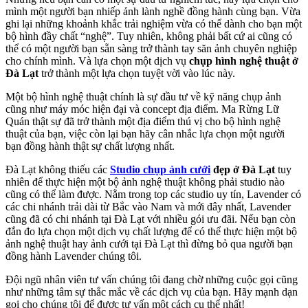
mình một người bạn nhiếp ảnh lành nghề đồng hành cùng bạn. Vừa
ghi lại những khoảnh khắc trải nghiệm vừa có thể dành cho bạn một
bộ hình đầy chất “nghệ”. Tuy nhiên, không phải bất cứ ai cũng có
thể có một người bạn sẵn sàng trở thành tay săn ảnh chuyên nghiệp
cho chính mình. Và lựa chọn một dịch vụ
chụp hình nghệ thuật ở
Đà Lạt
trở thành một lựa chọn tuyệt vời vào lúc này.
Một bộ hình nghệ thuật chính là sự đầu tư về kỹ năng chụp ảnh
cũng như máy móc hiện đại và concept địa điểm. Ma Rừng Lữ
Quán thật sự đã trở thành một địa điểm thú vị cho bộ hình nghệ
thuật của bạn, việc còn lại bạn hãy cân nhắc lựa chọn một người
bạn đồng hành thật sự chất lượng nhất.
Đà Lạt không thiếu các
Studio
chụp ảnh cưới
đẹp ở Đà Lạt
tuy
nhiên để thực hiện một bộ ảnh nghệ thuật không phải studio nào
cũng có thể làm được. Nằm trong top các studio uy tín, Lavender có
các chi nhánh trải dài từ Bắc vào Nam và mới đây nhất, Lavender
cũng đã có chi nhánh tại Đà Lạt với nhiều gói ưu đãi. Nếu bạn còn
đắn đo lựa chọn một dịch vụ chất lượng để có thể thực hiện một bộ
ảnh nghệ thuật hay ảnh cưới tại Đà Lạt thì đừng bỏ qua người bạn
đồng hành Lavender chúng tôi.
Đội ngũ nhân viên tư vấn chúng tôi đang chờ những cuộc gọi cũng
như những tâm sự thắc mắc về các dịch vụ của bạn. Hãy mạnh dạn
gọi cho chúng tôi để được tư vấn một cách cụ thể nhất!