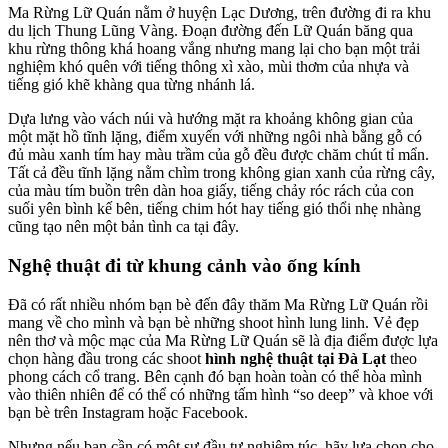
Ma Rừng Lữ Quán nằm ở huyện Lạc Dương, trên đường đi ra khu
du lịch Thung Lũng Vàng. Đoạn đường đến Lữ Quán băng qua
khu rừng thông khá hoang vắng nhưng mang lại cho bạn một trải
nghiệm khó quên với tiếng thông xì xào, mùi thơm của nhựa và
tiếng gió khẽ khàng qua từng nhánh lá.
Dựa lưng vào vách núi và hướng mặt ra khoảng không gian của
một mặt hồ tĩnh lặng, điểm xuyến với những ngôi nhà bằng gỗ có
đủ màu xanh tím hay màu trầm của gỗ đều được chăm chút tỉ mẩn.
Tất cả đều tĩnh lặng nằm chìm trong không gian xanh của rừng cây,
của màu tím buồn trên dàn hoa giấy, tiếng chảy róc rách của con
suối yên bình kế bên, tiếng chim hót hay tiếng gió thổi nhẹ nhàng
cũng tạo nên một bản tình ca tại đây.
Nghệ thuật đi từ khung cảnh vào ống kính
Đã có rất nhiều nhóm bạn bè đến đây thăm Ma Rừng Lữ Quán rồi
mang về cho mình và bạn bè những shoot hình lung linh. Vẻ đẹp
nên thơ và mộc mạc của Ma Rừng Lữ Quán sẽ là địa điểm được lựa
chọn hàng đầu trong các shoot
hình nghệ thuật tại Đà Lạt
theo
phong cách cổ trang. Bên cạnh đó bạn hoàn toàn có thể hòa mình
vào thiên nhiên để có thể có những tấm hình “so deep” và khoe với
bạn bè trên Instagram hoặc Facebook.
Nhưng nếu bạn cần có một sự đầu tư nghiêm túc, hãy lựa chọn cho