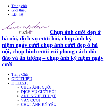
Trang chủ
Giới thiệu
Liên hệ
Chụp ảnh cưới đẹp ở
hà nội, dịch vụ cưới hỏi, chụp ảnh kỷ
niệm ngày cưới chụp ảnh cưới đẹp ở hà
nội, chụp hình cưới với phong cách độc
đáo và ấn tượng – chụp ảnh kỷ niệm ngày
cưới
Trang Chủ
GIỚI THIỆU
DỊCH VỤ
CHỤP ẢNH CƯỚI
DỊCH VỤ CƯỚI HỎI
ẢNH NGHỆ THUẬT
VÁY CƯỚI
CHỤP ẢNH KỶ YẾU