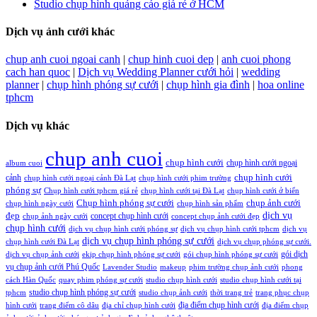
Studio chụp hình quảng cáo giá rẻ ở HCM
Dịch vụ ảnh cưới khác
chup anh cuoi ngoai canh
|
chup hinh cuoi dep
|
anh cuoi phong
cach han quoc
|
Dịch vụ Wedding Planner cưới hỏi
|
wedding
planner
|
chụp hình phóng sự cưới
|
chụp hình gia đình
|
hoa online
tphcm
Dịch vụ khác
chup anh cuoi
chụp hình cưới
chụp hình cưới ngoại
album cuoi
chụp hình cưới
cảnh
chụp hình cưới ngoại cảnh Đà Lạt
chụp hình cưới phim trường
phóng sự
Chụp hình cưới tphcm giá rẻ
chụp hình cưới tại Đà Lạt
chụp hình cưới ở biển
Chụp hình phóng sự cưới
chụp ảnh cưới
chụp hình ngày cưới
chụp hình sản phẩm
đẹp
dịch vụ
concept chụp hình cưới
chụp ảnh ngày cưới
concept chụp ảnh cưới đẹp
chụp hình cưới
dịch vụ chụp hình cưới phóng sự
dịch vụ chụp hình cưới tphcm
dịch vụ
dịch vụ chụp hình phóng sự cưới
chụp hình cưới Đà Lạt
dịch vụ chụp phóng sự cưới.
gói dịch
dịch vụ chụp ảnh cưới
ekip chụp hình phóng sự cưới
gói chụp hình phóng sự cưới
vụ chụp ảnh cưới Phú Quốc
Lavender Studio
makeup
phim trường chụp ảnh cưới
phong
cách Hàn Quốc
quay phim phóng sự cưới
studio chụp hình cưới
studio chụp hình cưới tại
studio chụp hình phóng sự cưới
tphcm
studio chụp ảnh cưới
thời trang trẻ
trang phục chụp
địa điểm chụp hình cưới
hình cưới
trang điểm cô dâu
địa chỉ chụp hình cưới
địa điểm chụp