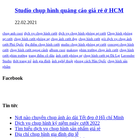
Studio chụp hình quảng cáo giá rẻ ở HCM
22.02.2021
chup anh cuoi
dịch vụ chụp hình cưới
dịch vụ chụp hình phóng sự cưới
Chụp hình phóng
sự cưới
chụp hình cưới phóng sự
chụp ảnh cưới đẹp
chụp hình cưới
gói dịch vụ chụp ảnh
cưới Phú Quốc
địa điểm chụp hình cưới
studio chụp hình phóng sự cưới
concept chụp hình
cưới
chụp hình cưới ngoại cảnh
album cuoi
makeup
phim trường chụp ảnh cưới
chụp hình
cưới phim trường
trang điểm cô dâu
ảnh cưới phóng sự
chụp hình cưới tại Đà Lạt
Lavender
Studio
thời trang trẻ
ảnh gia đình
ảnh nghệ thuật
phong cách Hàn Quốc
chụp hình sản
phẩm
Facebook
Tin tức
Nơi nào chuyên chụp ảnh áo dài Tết đẹp ở Hồ chí Minh
Dịch vụ chụp hình kỷ niệm ngày cưới 2022
Tìm hiểu dịch vụ chụp hình sản phẩm giá rẻ
Địa chỉ chụp hình gia đình dịp lễ