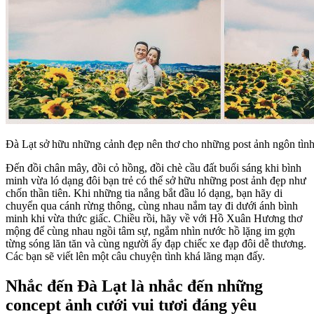
Đà Lạt sở hữu những cảnh đẹp nên thơ cho những post ảnh ngôn tìn
Đến đồi chân mây, đồi cỏ hồng, đồi chè cầu đất buổi sáng khi bình
minh vừa ló dạng đôi bạn trẻ có thể sở hữu những post ảnh đẹp như
chốn thần tiên. Khi những tia nắng bắt đầu ló dạng, bạn hãy di
chuyển qua cánh rừng thông, cùng nhau nắm tay đi dưới ánh bình
minh khi vừa thức giấc. Chiều rồi, hãy về với Hồ Xuân Hương thơ
mộng để cùng nhau ngồi tâm sự, ngắm nhìn nước hồ lặng im gợn
từng sóng lăn tăn và cùng người ấy đạp chiếc xe đạp đôi dễ thương.
Các bạn sẽ viết lên một câu chuyện tình khá lãng mạn đấy.
Nhắc đến Đà Lạt là nhắc đến những
concept ảnh cưới vui tươi đáng yêu