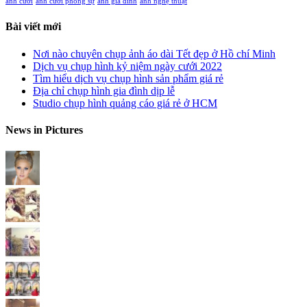
ảnh cưới
ảnh cưới phóng sự
ảnh gia đình
ảnh nghệ thuật
Bài viết mới
Nơi nào chuyên chụp ảnh áo dài Tết đẹp ở Hồ chí Minh
Dịch vụ chụp hình kỷ niệm ngày cưới 2022
Tìm hiểu dịch vụ chụp hình sản phẩm giá rẻ
Địa chỉ chụp hình gia đình dịp lễ
Studio chụp hình quảng cáo giá rẻ ở HCM
News in Pictures