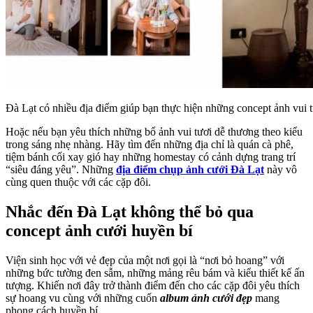
Đà Lạt có nhiều địa điểm giúp bạn thực hiện những concept ảnh vui 
Hoặc nếu bạn yêu thích những bổ ảnh vui tươi dễ thương theo kiểu
trong sáng nhẹ nhàng. Hãy tìm đến những địa chỉ là quán cà phê,
tiệm bánh cối xay gió hay những homestay có cảnh dựng trang trí
“siêu đáng yêu”. Những
địa điểm chụp ảnh cưới Đà Lạt
này vô
cùng quen thuộc với các cặp đôi.
Nhắc đến Đà Lạt không thể bỏ qua
concept ảnh cưới huyền bí
Viện sinh học với vẻ đẹp của một nơi gọi là “nơi bỏ hoang” với
những bức tường đen sẫm, những mảng rêu bám và kiểu thiết kế ấn
tượng. Khiến nơi đây trở thành điểm đến cho các cặp đôi yêu thích
sự hoang vu cùng với những cuốn
album ảnh cưới đẹp
mang
phong cách huyền bí.