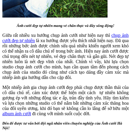
Ảnh cưới đẹp tự nhiên mang vẻ chân thực và đầy sống động!
Giữa rất nhiều xu hướng chụp ảnh cưới như hiện nay thì
chụp ảnh
cưới đẹp tự nhiên
là xu hướng được yêu thích nhất hiện nay. Đã qua
rồi những bức ảnh được chỉnh sửa quá nhiều khiến người xem khó
có thể nhận ra cô dâu chú rể trong bức ảnh. Hiện nay ảnh cưới được
chú trọng đến nét tự nhiên, vẻ đẹp chân thực và gẫn gũi. Nét đẹp tự
nhiên luôn là nét đẹp vĩnh của nhất. Chính vì vây, khi lựa chọn
studio chụp ảnh cưới cho mình, bạn cần quan tâm đến phong cách
chụp ảnh của studio đó cũng như cách tạo dáng đầy cảm xúc mà
nhiếp ảnh gia hướng dẫn cho cặp đôi.
Một nhiếp ảnh gia chụp ảnh cưới đẹp phải chụp được thần thái của
cô dâu chú rể, cảm xúc được thể hiện một cách tự nhiên không
gượng ép với những động tác e ấp, tràn đầy tình yêu. Hãy tìm kiếm
và lựa chọn những studio có thể nắm bắt những cảm xúc thăng hoa
của đôi uyên ương, khi đó bạn sẽ không cần lo lắng để sở hữu một
album ảnh cưới
đi cùng với mình suốt cuộc đời.
Đến để được tư vấn bởi đội ngũ nhân viên chuyên nghiệp của Ảnh cưới Hà
Nội!