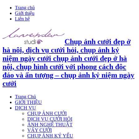
Trang chủ
Giới thiệu
Liên hệ
Chụp ảnh cưới đẹp ở
hà nội, dịch vụ cưới hỏi, chụp ảnh kỷ
niệm ngày cưới chụp ảnh cưới đẹp ở hà
nội, chụp hình cưới với phong cách độc
đáo và ấn tượng – chụp ảnh kỷ niệm ngày
cưới
Trang Chủ
GIỚI THIỆU
DỊCH VỤ
CHỤP ẢNH CƯỚI
DỊCH VỤ CƯỚI HỎI
ẢNH NGHỆ THUẬT
VÁY CƯỚI
CHỤP ẢNH KỶ YẾU