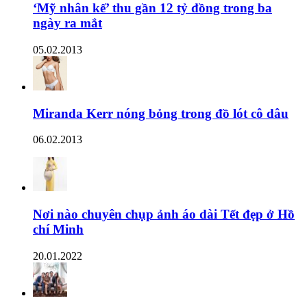
‘Mỹ nhân kế’ thu gần 12 tỷ đồng trong ba
ngày ra mắt
05.02.2013
Miranda Kerr nóng bỏng trong đồ lót cô dâu
06.02.2013
Nơi nào chuyên chụp ảnh áo dài Tết đẹp ở Hồ
chí Minh
20.01.2022