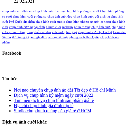
22.02.2021
chup anh cuoi
dịch vụ chụp hình cưới
dịch vụ chụp hình phóng sự cưới
Chụp hình phóng
sự cưới
chụp hình cưới phóng sự
chụp ảnh cưới đẹp
chụp hình cưới
gói dịch vụ chụp ảnh
cưới Phú Quốc
địa điểm chụp hình cưới
studio chụp hình phóng sự cưới
concept chụp hình
cưới
chụp hình cưới ngoại cảnh
album cuoi
makeup
phim trường chụp ảnh cưới
chụp hình
cưới phim trường
trang điểm cô dâu
ảnh cưới phóng sự
chụp hình cưới tại Đà Lạt
Lavender
Studio
thời trang trẻ
ảnh gia đình
ảnh nghệ thuật
phong cách Hàn Quốc
chụp hình sản
phẩm
Facebook
Tin tức
Nơi nào chuyên chụp ảnh áo dài Tết đẹp ở Hồ chí Minh
Dịch vụ chụp hình kỷ niệm ngày cưới 2022
Tìm hiểu dịch vụ chụp hình sản phẩm giá rẻ
Địa chỉ chụp hình gia đình dịp lễ
Studio chụp hình quảng cáo giá rẻ ở HCM
Dịch vụ ảnh cưới khác