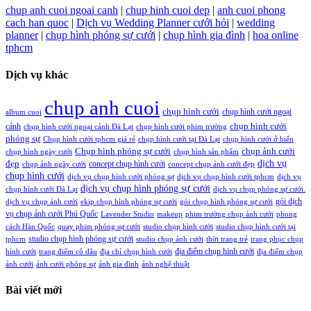
chup anh cuoi ngoai canh
|
chup hinh cuoi dep
|
anh cuoi phong
cach han quoc
|
Dịch vụ Wedding Planner cưới hỏi
|
wedding
planner
|
chụp hình phóng sự cưới
|
chụp hình gia đình
|
hoa online
tphcm
Dịch vụ khác
chup anh cuoi
chụp hình cưới
chụp hình cưới ngoại
album cuoi
chụp hình cưới
cảnh
chụp hình cưới ngoại cảnh Đà Lạt
chụp hình cưới phim trường
phóng sự
Chụp hình cưới tphcm giá rẻ
chụp hình cưới tại Đà Lạt
chụp hình cưới ở biển
Chụp hình phóng sự cưới
chụp ảnh cưới
chụp hình ngày cưới
chụp hình sản phẩm
đẹp
dịch vụ
concept chụp hình cưới
chụp ảnh ngày cưới
concept chụp ảnh cưới đẹp
chụp hình cưới
dịch vụ chụp hình cưới phóng sự
dịch vụ chụp hình cưới tphcm
dịch vụ
dịch vụ chụp hình phóng sự cưới
chụp hình cưới Đà Lạt
dịch vụ chụp phóng sự cưới.
gói dịch
dịch vụ chụp ảnh cưới
ekip chụp hình phóng sự cưới
gói chụp hình phóng sự cưới
vụ chụp ảnh cưới Phú Quốc
Lavender Studio
makeup
phim trường chụp ảnh cưới
phong
cách Hàn Quốc
quay phim phóng sự cưới
studio chụp hình cưới
studio chụp hình cưới tại
studio chụp hình phóng sự cưới
tphcm
studio chụp ảnh cưới
thời trang trẻ
trang phục chụp
địa điểm chụp hình cưới
hình cưới
trang điểm cô dâu
địa chỉ chụp hình cưới
địa điểm chụp
ảnh cưới
ảnh cưới phóng sự
ảnh gia đình
ảnh nghệ thuật
Bài viết mới