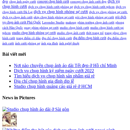
đẹp
dịch vụ
concept chụp hình cưới
chụp ảnh ngày cưới
concept chụp ảnh cưới đẹp
chụp hình cưới
dịch vụ chụp hình cưới phóng sự
dịch vụ chụp hình cưới tphcm
dịch vụ
dịch vụ chụp hình phóng sự cưới
chụp hình cưới Đà Lạt
dịch vụ chụp phóng sự cưới.
gói dịch
dịch vụ chụp ảnh cưới
ekip chụp hình phóng sự cưới
gói chụp hình phóng sự cưới
vụ chụp ảnh cưới Phú Quốc
Lavender Studio
makeup
phim trường chụp ảnh cưới
phong
cách Hàn Quốc
quay phim phóng sự cưới
studio chụp hình cưới
studio chụp hình cưới tại
studio chụp hình phóng sự cưới
tphcm
studio chụp ảnh cưới
thời trang trẻ
trang phục chụp
địa điểm chụp hình cưới
hình cưới
trang điểm cô dâu
địa chỉ chụp hình cưới
địa điểm chụp
ảnh cưới
ảnh cưới phóng sự
ảnh gia đình
ảnh nghệ thuật
Bài viết mới
Nơi nào chuyên chụp ảnh áo dài Tết đẹp ở Hồ chí Minh
Dịch vụ chụp hình kỷ niệm ngày cưới 2022
Tìm hiểu dịch vụ chụp hình sản phẩm giá rẻ
Địa chỉ chụp hình gia đình dịp lễ
Studio chụp hình quảng cáo giá rẻ ở HCM
News in Pictures