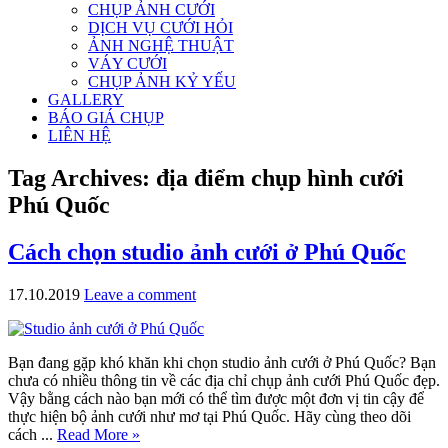
CHỤP ẢNH CƯỚI
DỊCH VỤ CƯỚI HỎI
ẢNH NGHỆ THUẬT
VÁY CƯỚI
CHỤP ẢNH KỶ YẾU
GALLERY
BÁO GIÁ CHỤP
LIÊN HỆ
Tag Archives:
địa điểm chụp hình cưới
Phú Quốc
Cách chọn studio ảnh cưới ở Phú Quốc
17.10.2019
Leave a comment
Bạn đang gặp khó khăn khi chọn studio ảnh cưới ở Phú Quốc? Bạn
chưa có nhiều thông tin về các địa chỉ chụp ảnh cưới Phú Quốc đẹp.
Vậy bằng cách nào bạn mới có thể tìm được một đơn vị tin cậy để
thực hiện bộ ảnh cưới như mơ tại Phú Quốc. Hãy cùng theo dõi
cách ...
Read More »