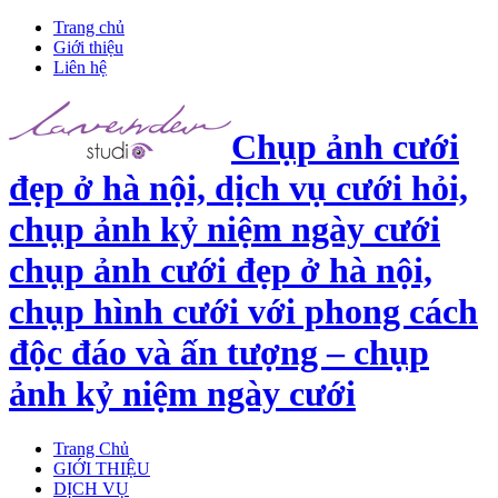
Trang chủ
Giới thiệu
Liên hệ
Chụp ảnh cưới
đẹp ở hà nội, dịch vụ cưới hỏi,
chụp ảnh kỷ niệm ngày cưới
chụp ảnh cưới đẹp ở hà nội,
chụp hình cưới với phong cách
độc đáo và ấn tượng – chụp
ảnh kỷ niệm ngày cưới
Trang Chủ
GIỚI THIỆU
DỊCH VỤ