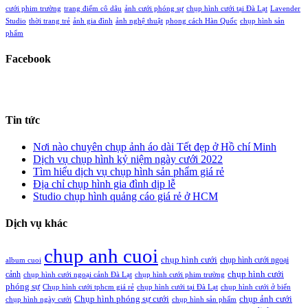
cưới phim trường
trang điểm cô dâu
ảnh cưới phóng sự
chụp hình cưới tại Đà Lạt
Lavender
Studio
thời trang trẻ
ảnh gia đình
ảnh nghệ thuật
phong cách Hàn Quốc
chụp hình sản
phẩm
Facebook
Tin tức
Nơi nào chuyên chụp ảnh áo dài Tết đẹp ở Hồ chí Minh
Dịch vụ chụp hình kỷ niệm ngày cưới 2022
Tìm hiểu dịch vụ chụp hình sản phẩm giá rẻ
Địa chỉ chụp hình gia đình dịp lễ
Studio chụp hình quảng cáo giá rẻ ở HCM
Dịch vụ khác
chup anh cuoi
chụp hình cưới
chụp hình cưới ngoại
album cuoi
chụp hình cưới
cảnh
chụp hình cưới ngoại cảnh Đà Lạt
chụp hình cưới phim trường
phóng sự
Chụp hình cưới tphcm giá rẻ
chụp hình cưới tại Đà Lạt
chụp hình cưới ở biển
Chụp hình phóng sự cưới
chụp ảnh cưới
chụp hình ngày cưới
chụp hình sản phẩm