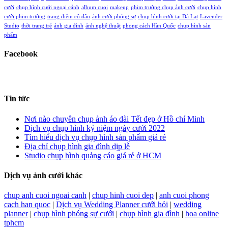
cưới
chụp hình cưới ngoại cảnh
album cuoi
makeup
phim trường chụp ảnh cưới
chụp hình
cưới phim trường
trang điểm cô dâu
ảnh cưới phóng sự
chụp hình cưới tại Đà Lạt
Lavender
Studio
thời trang trẻ
ảnh gia đình
ảnh nghệ thuật
phong cách Hàn Quốc
chụp hình sản
phẩm
Facebook
Tin tức
Nơi nào chuyên chụp ảnh áo dài Tết đẹp ở Hồ chí Minh
Dịch vụ chụp hình kỷ niệm ngày cưới 2022
Tìm hiểu dịch vụ chụp hình sản phẩm giá rẻ
Địa chỉ chụp hình gia đình dịp lễ
Studio chụp hình quảng cáo giá rẻ ở HCM
Dịch vụ ảnh cưới khác
chup anh cuoi ngoai canh
|
chup hinh cuoi dep
|
anh cuoi phong
cach han quoc
|
Dịch vụ Wedding Planner cưới hỏi
|
wedding
planner
|
chụp hình phóng sự cưới
|
chụp hình gia đình
|
hoa online
tphcm