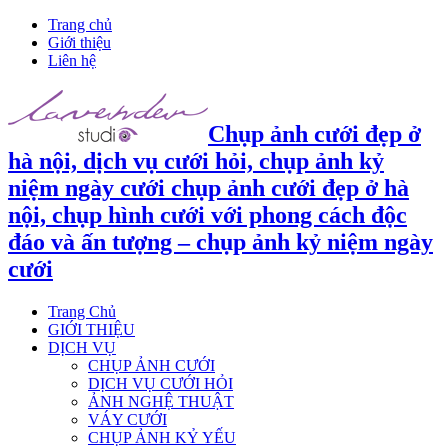
Trang chủ
Giới thiệu
Liên hệ
Chụp ảnh cưới đẹp ở
hà nội, dịch vụ cưới hỏi, chụp ảnh kỷ
niệm ngày cưới chụp ảnh cưới đẹp ở hà
nội, chụp hình cưới với phong cách độc
đáo và ấn tượng – chụp ảnh kỷ niệm ngày
cưới
Trang Chủ
GIỚI THIỆU
DỊCH VỤ
CHỤP ẢNH CƯỚI
DỊCH VỤ CƯỚI HỎI
ẢNH NGHỆ THUẬT
VÁY CƯỚI
CHỤP ẢNH KỶ YẾU