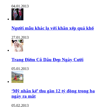
04.01.2013
Người mẫu khác lạ với khăn xếp quá khổ
27.01.2013
Trang Điểm Cô Dâu Đẹp Ngày Cưới
05.01.2013
‘Mỹ nhân kế’ thu gần 12 tỷ đồng trong ba
ngày ra mắt
05.02.2013