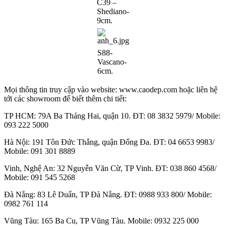
C39 –
Shediano-
9cm.
S88-
Vascano-
6cm.
Mọi thông tin truy cập vào website: www.caodep.com hoặc liên hệ
tới các showroom để biết thêm chi tiết:
TP HCM: 79A Ba Tháng Hai, quận 10. ĐT: 08 3832 5979/ Mobile:
093 222 5000
Hà Nội: 191 Tôn Đức Thắng, quận Đống Đa. ĐT: 04 6653 9983/
Mobile: 091 301 8889
Vinh, Nghệ An: 32 Nguyễn Văn Cừ, TP Vinh. ĐT: 038 860 4568/
Mobile: 091 545 5268
Đà Nẵng: 83 Lê Duẩn, TP Đà Nẵng. ĐT: 0988 933 800/ Mobile:
0982 761 114
Vũng Tàu: 165 Ba Cu, TP Vũng Tàu. Mobile: 0932 225 000