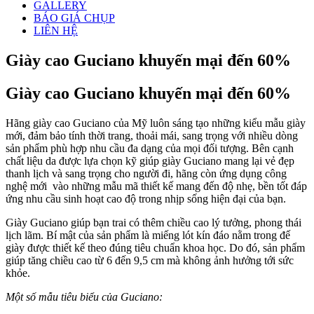
GALLERY
BÁO GIÁ CHỤP
LIÊN HỆ
Giày cao Guciano khuyến mại đến 60%
Giày cao Guciano khuyến mại đến 60%
Hãng giày cao Guciano của Mỹ luôn sáng tạo những kiểu mẫu giày
mới, đảm bảo tính thời trang, thoải mái, sang trọng với nhiều dòng
sản phẩm phù hợp nhu cầu đa dạng của mọi đối tượng. Bên cạnh
chất liệu da được lựa chọn kỹ giúp giày Guciano mang lại vẻ đẹp
thanh lịch và sang trọng cho người đi, hãng còn ứng dụng công
nghệ mới vào những mẫu mã thiết kế mang đến độ nhẹ, bền tốt đáp
ứng nhu cầu sinh hoạt cao độ trong nhịp sống hiện đại của bạn.
Giày Guciano giúp bạn trai có thêm chiều cao lý tưởng, phong thái
lịch lãm. Bí mật của sản phẩm là miếng lót kín đáo nằm trong đế
giày được thiết kế theo đúng tiêu chuẩn khoa học. Do đó, sản phẩm
giúp tăng chiều cao từ 6 đến 9,5 cm mà không ảnh hưởng tới sức
khỏe.
Một số mẫu tiêu biểu của Guciano: