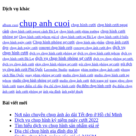
Dịch vụ khác
chup anh cuoi
chụp hình cưới
chụp hình cưới ngoại
album cuoi
chụp hình cưới
cảnh
chụp hình cưới ngoại cảnh Đà Lạt
chụp hình cưới phim trường
phóng sự
Chụp hình cưới tphcm giá rẻ
chụp hình cưới tại Đà Lạt
chụp hình cưới ở biển
Chụp hình phóng sự cưới
chụp ảnh cưới
chụp hình ngày cưới
chụp hình sản phẩm
đẹp
dịch vụ
concept chụp hình cưới
chụp ảnh ngày cưới
concept chụp ảnh cưới đẹp
chụp hình cưới
dịch vụ chụp hình cưới phóng sự
dịch vụ chụp hình cưới tphcm
dịch vụ
dịch vụ chụp hình phóng sự cưới
chụp hình cưới Đà Lạt
dịch vụ chụp phóng sự cưới.
gói dịch
dịch vụ chụp ảnh cưới
ekip chụp hình phóng sự cưới
gói chụp hình phóng sự cưới
vụ chụp ảnh cưới Phú Quốc
Lavender Studio
makeup
phim trường chụp ảnh cưới
phong
cách Hàn Quốc
quay phim phóng sự cưới
studio chụp hình cưới
studio chụp hình cưới tại
studio chụp hình phóng sự cưới
tphcm
studio chụp ảnh cưới
thời trang trẻ
trang phục chụp
địa điểm chụp hình cưới
hình cưới
trang điểm cô dâu
địa chỉ chụp hình cưới
địa điểm chụp
ảnh cưới
ảnh cưới phóng sự
ảnh gia đình
ảnh nghệ thuật
Bài viết mới
Nơi nào chuyên chụp ảnh áo dài Tết đẹp ở Hồ chí Minh
Dịch vụ chụp hình kỷ niệm ngày cưới 2022
Tìm hiểu dịch vụ chụp hình sản phẩm giá rẻ
Địa chỉ chụp hình gia đình dịp lễ