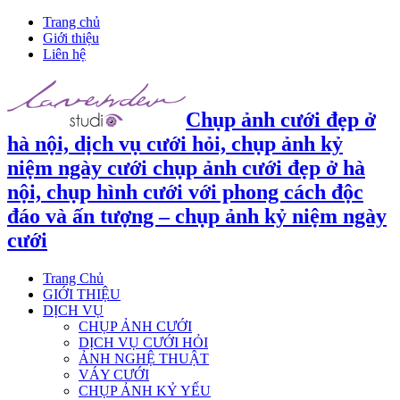
Trang chủ
Giới thiệu
Liên hệ
Chụp ảnh cưới đẹp ở
hà nội, dịch vụ cưới hỏi, chụp ảnh kỷ
niệm ngày cưới chụp ảnh cưới đẹp ở hà
nội, chụp hình cưới với phong cách độc
đáo và ấn tượng – chụp ảnh kỷ niệm ngày
cưới
Trang Chủ
GIỚI THIỆU
DỊCH VỤ
CHỤP ẢNH CƯỚI
DỊCH VỤ CƯỚI HỎI
ẢNH NGHỆ THUẬT
VÁY CƯỚI
CHỤP ẢNH KỶ YẾU