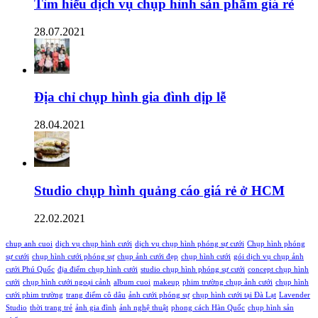
Tìm hiểu dịch vụ chụp hình sản phẩm giá rẻ
28.07.2021
Địa chỉ chụp hình gia đình dịp lễ
28.04.2021
Studio chụp hình quảng cáo giá rẻ ở HCM
22.02.2021
chup anh cuoi
dịch vụ chụp hình cưới
dịch vụ chụp hình phóng sự cưới
Chụp hình phóng
sự cưới
chụp hình cưới phóng sự
chụp ảnh cưới đẹp
chụp hình cưới
gói dịch vụ chụp ảnh
cưới Phú Quốc
địa điểm chụp hình cưới
studio chụp hình phóng sự cưới
concept chụp hình
cưới
chụp hình cưới ngoại cảnh
album cuoi
makeup
phim trường chụp ảnh cưới
chụp hình
cưới phim trường
trang điểm cô dâu
ảnh cưới phóng sự
chụp hình cưới tại Đà Lạt
Lavender
Studio
thời trang trẻ
ảnh gia đình
ảnh nghệ thuật
phong cách Hàn Quốc
chụp hình sản