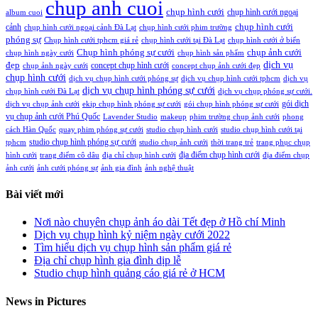
chup anh cuoi
chụp hình cưới
chụp hình cưới ngoại
album cuoi
chụp hình cưới
cảnh
chụp hình cưới ngoại cảnh Đà Lạt
chụp hình cưới phim trường
phóng sự
Chụp hình cưới tphcm giá rẻ
chụp hình cưới tại Đà Lạt
chụp hình cưới ở biển
Chụp hình phóng sự cưới
chụp ảnh cưới
chụp hình ngày cưới
chụp hình sản phẩm
đẹp
dịch vụ
concept chụp hình cưới
chụp ảnh ngày cưới
concept chụp ảnh cưới đẹp
chụp hình cưới
dịch vụ chụp hình cưới phóng sự
dịch vụ chụp hình cưới tphcm
dịch vụ
dịch vụ chụp hình phóng sự cưới
chụp hình cưới Đà Lạt
dịch vụ chụp phóng sự cưới.
gói dịch
dịch vụ chụp ảnh cưới
ekip chụp hình phóng sự cưới
gói chụp hình phóng sự cưới
vụ chụp ảnh cưới Phú Quốc
Lavender Studio
makeup
phim trường chụp ảnh cưới
phong
cách Hàn Quốc
quay phim phóng sự cưới
studio chụp hình cưới
studio chụp hình cưới tại
studio chụp hình phóng sự cưới
tphcm
studio chụp ảnh cưới
thời trang trẻ
trang phục chụp
địa điểm chụp hình cưới
hình cưới
trang điểm cô dâu
địa chỉ chụp hình cưới
địa điểm chụp
ảnh cưới
ảnh cưới phóng sự
ảnh gia đình
ảnh nghệ thuật
Bài viết mới
Nơi nào chuyên chụp ảnh áo dài Tết đẹp ở Hồ chí Minh
Dịch vụ chụp hình kỷ niệm ngày cưới 2022
Tìm hiểu dịch vụ chụp hình sản phẩm giá rẻ
Địa chỉ chụp hình gia đình dịp lễ
Studio chụp hình quảng cáo giá rẻ ở HCM
News in Pictures