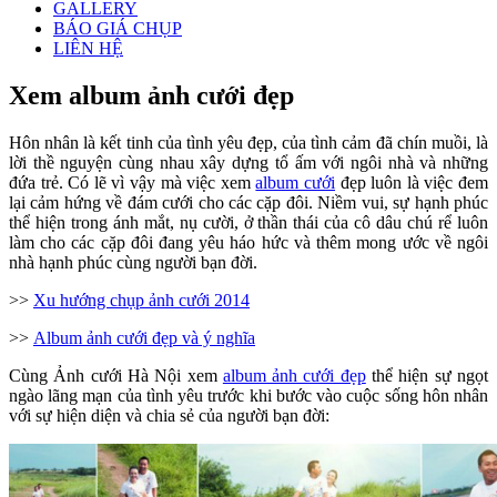
GALLERY
BÁO GIÁ CHỤP
LIÊN HỆ
Xem album ảnh cưới đẹp
Hôn nhân là kết tinh của tình yêu đẹp, của tình cảm đã chín muồi, là
lời thề nguyện cùng nhau xây dựng tổ ấm với ngôi nhà và những
đứa trẻ. Có lẽ vì vậy mà việc xem
album cưới
đẹp luôn là việc đem
lại cảm hứng về đám cưới cho các cặp đôi. Niềm vui, sự hạnh phúc
thể hiện trong ánh mắt, nụ cười, ở thần thái của cô dâu chú rể luôn
làm cho các cặp đôi đang yêu háo hức và thêm mong ước về ngôi
nhà hạnh phúc cùng người bạn đời.
>>
Xu hướng chụp ảnh cưới 2014
>>
Album ảnh cưới đẹp và ý nghĩa
Cùng Ảnh cưới Hà Nội xem
album ảnh cưới đẹp
thể hiện sự ngọt
ngào lãng mạn của tình yêu trước khi bước vào cuộc sống hôn nhân
với sự hiện diện và chia sẻ của người bạn đời: