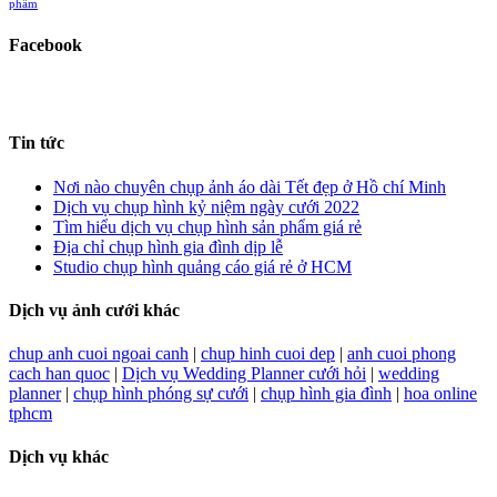
phẩm
Facebook
Tin tức
Nơi nào chuyên chụp ảnh áo dài Tết đẹp ở Hồ chí Minh
Dịch vụ chụp hình kỷ niệm ngày cưới 2022
Tìm hiểu dịch vụ chụp hình sản phẩm giá rẻ
Địa chỉ chụp hình gia đình dịp lễ
Studio chụp hình quảng cáo giá rẻ ở HCM
Dịch vụ ảnh cưới khác
chup anh cuoi ngoai canh
|
chup hinh cuoi dep
|
anh cuoi phong
cach han quoc
|
Dịch vụ Wedding Planner cưới hỏi
|
wedding
planner
|
chụp hình phóng sự cưới
|
chụp hình gia đình
|
hoa online
tphcm
Dịch vụ khác