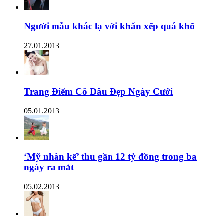
Người mẫu khác lạ với khăn xếp quá khổ
27.01.2013
Trang Điểm Cô Dâu Đẹp Ngày Cưới
05.01.2013
‘Mỹ nhân kế’ thu gần 12 tỷ đồng trong ba
ngày ra mắt
05.02.2013