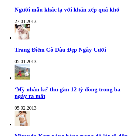
Người mẫu khác lạ với khăn xếp quá khổ
27.01.2013
Trang Điểm Cô Dâu Đẹp Ngày Cưới
05.01.2013
‘Mỹ nhân kế’ thu gần 12 tỷ đồng trong ba
ngày ra mắt
05.02.2013