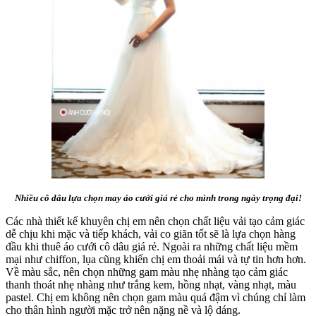
Nhiều cô dâu lựa chọn may áo cưới giá rẻ cho mình trong ngày trọng đại!
Các nhà thiết kế khuyên chị em nên chọn chất liệu vải tạo cảm giác
dễ chịu khi mặc và tiếp khách, vải co giãn tốt sẽ là lựa chọn hàng
đầu khi thuê áo cưới cô dâu giá rẻ. Ngoài ra những chất liệu mềm
mại như chiffon, lụa cũng khiến chị em thoải mái và tự tin hơn hơn.
Về màu sắc, nên chọn những gam màu nhẹ nhàng tạo cảm giác
thanh thoát nhẹ nhàng như trắng kem, hồng nhạt, vàng nhạt, màu
pastel. Chị em không nên chọn gam màu quá đậm vì chúng chỉ làm
cho thân hình người mặc trở nên nặng nề và lộ dáng.