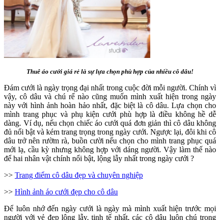
Thuê áo cưới giá rẻ là sự lựa chọn phù hợp của nhiều cô dâu!
Đám cưới là ngày trọng đại nhất trong cuộc đời mỗi người. Chính vì
vậy, cô dâu và chú rể nào cũng muốn mình xuất hiện trong ngày
này với hình ảnh hoàn hảo nhất, đặc biệt là cô dâu. Lựa chọn cho
mình trang phục và phụ kiện cưới phù hợp là điều không hề dễ
dàng. Ví dụ, nếu chọn chiếc áo cưới quá đơn giản thì cô dâu không
đủ nổi bật và kém trang trọng trong ngày cưới. Ngược lại, đôi khi cô
dâu trở nên rườm rà, buồn cười nếu chọn cho mình trang phục quá
mới lạ, cầu kỳ nhưng không hợp với dáng người. Vậy làm thế nào
để hai nhân vật chính nổi bật, lộng lẫy nhất trong ngày cưới ?
>>
Trang điểm cô dâu đẹp và chuyên nghiệp
>>
Hình ảnh áo cưới đẹp cho cô dâu
Để luôn nhớ đến ngày cưới là ngày mà mình xuất hiện trước mọi
người với vẻ đẹp lộng lẫy, tinh tế nhất, các cô dâu luôn chú trọng