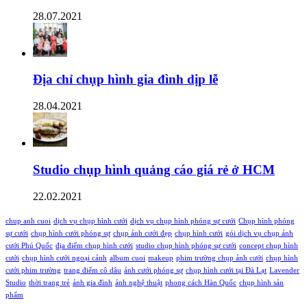
28.07.2021
Địa chỉ chụp hình gia đình dịp lễ
28.04.2021
Studio chụp hình quảng cáo giá rẻ ở HCM
22.02.2021
chup anh cuoi
dịch vụ chụp hình cưới
dịch vụ chụp hình phóng sự cưới
Chụp hình phóng
sự cưới
chụp hình cưới phóng sự
chụp ảnh cưới đẹp
chụp hình cưới
gói dịch vụ chụp ảnh
cưới Phú Quốc
địa điểm chụp hình cưới
studio chụp hình phóng sự cưới
concept chụp hình
cưới
chụp hình cưới ngoại cảnh
album cuoi
makeup
phim trường chụp ảnh cưới
chụp hình
cưới phim trường
trang điểm cô dâu
ảnh cưới phóng sự
chụp hình cưới tại Đà Lạt
Lavender
Studio
thời trang trẻ
ảnh gia đình
ảnh nghệ thuật
phong cách Hàn Quốc
chụp hình sản
phẩm