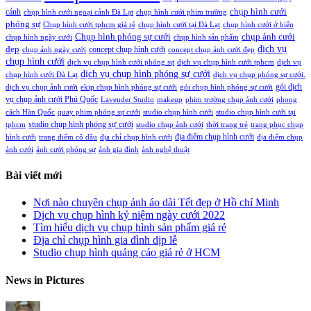
chụp hình cưới
cảnh
chụp hình cưới ngoại cảnh Đà Lạt
chụp hình cưới phim trường
phóng sự
Chụp hình cưới tphcm giá rẻ
chụp hình cưới tại Đà Lạt
chụp hình cưới ở biển
Chụp hình phóng sự cưới
chụp ảnh cưới
chụp hình ngày cưới
chụp hình sản phẩm
đẹp
dịch vụ
concept chụp hình cưới
chụp ảnh ngày cưới
concept chụp ảnh cưới đẹp
chụp hình cưới
dịch vụ chụp hình cưới phóng sự
dịch vụ chụp hình cưới tphcm
dịch vụ
dịch vụ chụp hình phóng sự cưới
chụp hình cưới Đà Lạt
dịch vụ chụp phóng sự cưới.
gói dịch
dịch vụ chụp ảnh cưới
ekip chụp hình phóng sự cưới
gói chụp hình phóng sự cưới
vụ chụp ảnh cưới Phú Quốc
Lavender Studio
makeup
phim trường chụp ảnh cưới
phong
cách Hàn Quốc
quay phim phóng sự cưới
studio chụp hình cưới
studio chụp hình cưới tại
studio chụp hình phóng sự cưới
tphcm
studio chụp ảnh cưới
thời trang trẻ
trang phục chụp
địa điểm chụp hình cưới
hình cưới
trang điểm cô dâu
địa chỉ chụp hình cưới
địa điểm chụp
ảnh cưới
ảnh cưới phóng sự
ảnh gia đình
ảnh nghệ thuật
Bài viết mới
Nơi nào chuyên chụp ảnh áo dài Tết đẹp ở Hồ chí Minh
Dịch vụ chụp hình kỷ niệm ngày cưới 2022
Tìm hiểu dịch vụ chụp hình sản phẩm giá rẻ
Địa chỉ chụp hình gia đình dịp lễ
Studio chụp hình quảng cáo giá rẻ ở HCM
News in Pictures