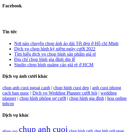
Facebook
Tin tức
Nơi nào chuyên chụp ảnh áo dài Tết đẹp ở Hồ chí Minh
Dịch vụ chụp hình kỷ niệm ngày cưới 2022
Tìm hiểu dịch vụ chụp hình sản phẩm giá rẻ
Địa chỉ chụp hình gia đình dịp lễ
Studio chụp hình quảng cáo giá rẻ ở HCM
Dịch vụ ảnh cưới khác
chup anh cuoi ngoai canh
|
chup hinh cuoi dep
|
anh cuoi phong
cach han quoc
|
Dịch vụ Wedding Planner cưới hỏi
|
wedding
planner
|
chụp hình phóng sự cưới
|
chụp hình gia đình
|
hoa online
tphcm
Dịch vụ khác
chup anh cuoi
chụp hình cưới
chụp hình cưới ngoại
album cuoi