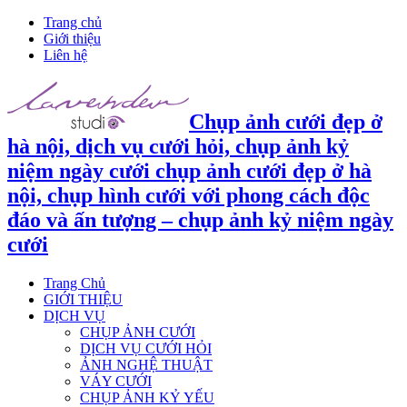
Trang chủ
Giới thiệu
Liên hệ
Chụp ảnh cưới đẹp ở
hà nội, dịch vụ cưới hỏi, chụp ảnh kỷ
niệm ngày cưới chụp ảnh cưới đẹp ở hà
nội, chụp hình cưới với phong cách độc
đáo và ấn tượng – chụp ảnh kỷ niệm ngày
cưới
Trang Chủ
GIỚI THIỆU
DỊCH VỤ
CHỤP ẢNH CƯỚI
DỊCH VỤ CƯỚI HỎI
ẢNH NGHỆ THUẬT
VÁY CƯỚI
CHỤP ẢNH KỶ YẾU