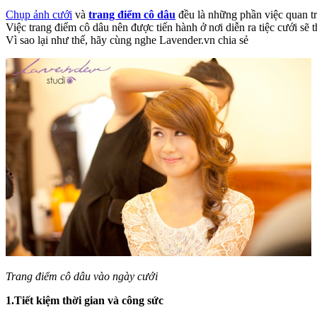
Chụp ảnh cưới
và
trang điểm cô dâu
đều là những phần việc quan trọ
Việc trang điểm cô dâu nên được tiến hành ở nơi diễn ra tiệc cưới sẽ t
Vì sao lại như thế, hãy cùng nghe Lavender.vn chia sẻ
Trang điểm cô dâu vào ngày cưới
1.Tiết kiệm thời gian và công sức