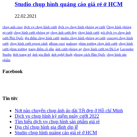
Studio chụp hình quảng cáo giá rẻ ở HCM
22.02.2021
chup anh cuoi
dịch vụ chụp hình cưới
dịch vụ chụp hình phóng sự cưới
Chụp hình phóng
sự cưới
chụp hình cưới phóng sự
chụp ảnh cưới đẹp
chụp hình cưới
gói dịch vụ chụp ảnh
cưới Phú Quốc
địa điểm chụp hình cưới
studio chụp hình phóng sự cưới
concept chụp hình
cưới
chụp hình cưới ngoại cảnh
album cuoi
makeup
phim trường chụp ảnh cưới
chụp hình
cưới phim trường
trang điểm cô dâu
ảnh cưới phóng sự
chụp hình cưới tại Đà Lạt
Lavender
Studio
thời trang trẻ
ảnh gia đình
ảnh nghệ thuật
phong cách Hàn Quốc
chụp hình sản
phẩm
Facebook
Tin tức
Nơi nào chuyên chụp ảnh áo dài Tết đẹp ở Hồ chí Minh
Dịch vụ chụp hình kỷ niệm ngày cưới 2022
Tìm hiểu dịch vụ chụp hình sản phẩm giá rẻ
Địa chỉ chụp hình gia đình dịp lễ
Studio chụp hình quảng cáo giá rẻ ở HCM