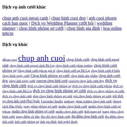
Dịch vụ ảnh cưới khác
chup anh cuoi ngoai canh
|
chup hinh cuoi dep
|
anh cuoi phong
cach han quoc
|
Dịch vụ Wedding Planner cưới hỏi
|
wedding
planner
|
chụp hình phóng sự cưới
|
chụp hình gia đình
|
hoa online
tphcm
Dịch vụ khác
chup anh cuoi
chụp hình cưới
chụp hình cưới ngoại
album cuoi
chụp hình cưới
cảnh
chụp hình cưới ngoại cảnh Đà Lạt
chụp hình cưới phim trường
phóng sự
Chụp hình cưới tphcm giá rẻ
chụp hình cưới tại Đà Lạt
chụp hình cưới ở biển
Chụp hình phóng sự cưới
chụp ảnh cưới
chụp hình ngày cưới
chụp hình sản phẩm
đẹp
dịch vụ
concept chụp hình cưới
chụp ảnh ngày cưới
concept chụp ảnh cưới đẹp
chụp hình cưới
dịch vụ chụp hình cưới phóng sự
dịch vụ chụp hình cưới tphcm
dịch vụ
dịch vụ chụp hình phóng sự cưới
chụp hình cưới Đà Lạt
dịch vụ chụp phóng sự cưới.
gói dịch
dịch vụ chụp ảnh cưới
ekip chụp hình phóng sự cưới
gói chụp hình phóng sự cưới
vụ chụp ảnh cưới Phú Quốc
Lavender Studio
makeup
phim trường chụp ảnh cưới
phong
cách Hàn Quốc
quay phim phóng sự cưới
studio chụp hình cưới
studio chụp hình cưới tại
studio chụp hình phóng sự cưới
tphcm
studio chụp ảnh cưới
thời trang trẻ
trang phục chụp
địa điểm chụp hình cưới
hình cưới
trang điểm cô dâu
địa chỉ chụp hình cưới
địa điểm chụp
ảnh cưới
ảnh cưới phóng sự
ảnh gia đình
ảnh nghệ thuật