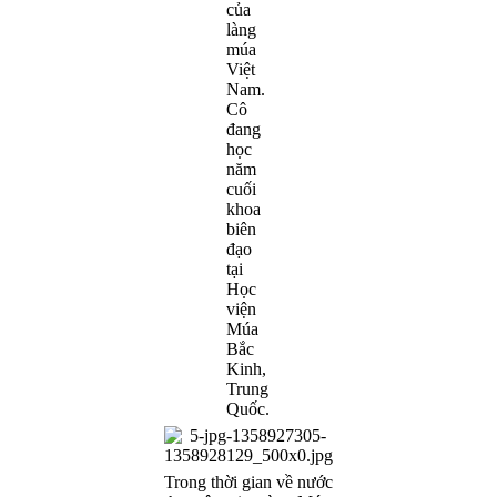
của
làng
múa
Việt
Nam.
Cô
đang
học
năm
cuối
khoa
biên
đạo
tại
Học
viện
Múa
Bắc
Kinh,
Trung
Quốc.
Trong thời gian về nước