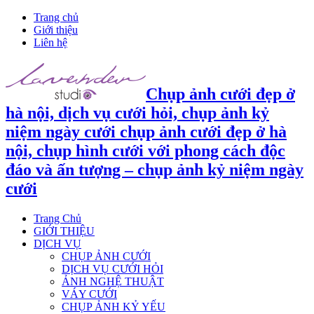
Trang chủ
Giới thiệu
Liên hệ
Chụp ảnh cưới đẹp ở
hà nội, dịch vụ cưới hỏi, chụp ảnh kỷ
niệm ngày cưới chụp ảnh cưới đẹp ở hà
nội, chụp hình cưới với phong cách độc
đáo và ấn tượng – chụp ảnh kỷ niệm ngày
cưới
Trang Chủ
GIỚI THIỆU
DỊCH VỤ
CHỤP ẢNH CƯỚI
DỊCH VỤ CƯỚI HỎI
ẢNH NGHỆ THUẬT
VÁY CƯỚI
CHỤP ẢNH KỶ YẾU