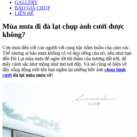
GALLERY
BÁO GIÁ CHỤP
LIÊN HỆ
Mùa mưa đi đà lạt chụp ảnh cưới được
không?
Cơn mưa đến với con người với cung bậc trầm buồn của cảm xúc.
Thế nhưng ai bảo mưa không có vẻ đẹp riêng của nó, nếu như bạn
đến Đà Lạt mùa mưa để nghe lời thì thầm của hương đất trời, để
thấy cảnh sắc như mộng như mơ nơi đây. Và nó cũng sẽ hiện về
đầy sống động mỗi khi bạn ngắm lại những bức ảnh
chụp hình
cưới
đà lạt mùa mưa về
!