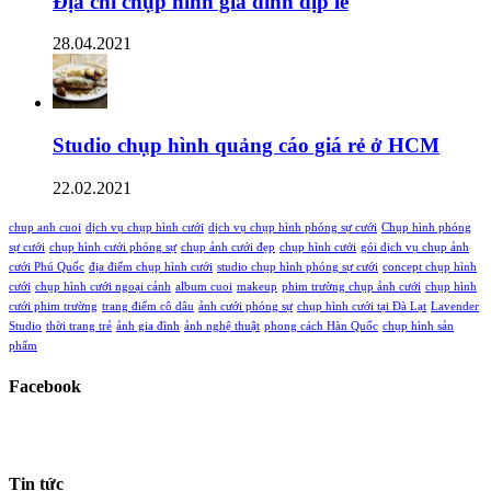
Địa chỉ chụp hình gia đình dịp lễ
28.04.2021
Studio chụp hình quảng cáo giá rẻ ở HCM
22.02.2021
chup anh cuoi
dịch vụ chụp hình cưới
dịch vụ chụp hình phóng sự cưới
Chụp hình phóng
sự cưới
chụp hình cưới phóng sự
chụp ảnh cưới đẹp
chụp hình cưới
gói dịch vụ chụp ảnh
cưới Phú Quốc
địa điểm chụp hình cưới
studio chụp hình phóng sự cưới
concept chụp hình
cưới
chụp hình cưới ngoại cảnh
album cuoi
makeup
phim trường chụp ảnh cưới
chụp hình
cưới phim trường
trang điểm cô dâu
ảnh cưới phóng sự
chụp hình cưới tại Đà Lạt
Lavender
Studio
thời trang trẻ
ảnh gia đình
ảnh nghệ thuật
phong cách Hàn Quốc
chụp hình sản
phẩm
Facebook
Tin tức