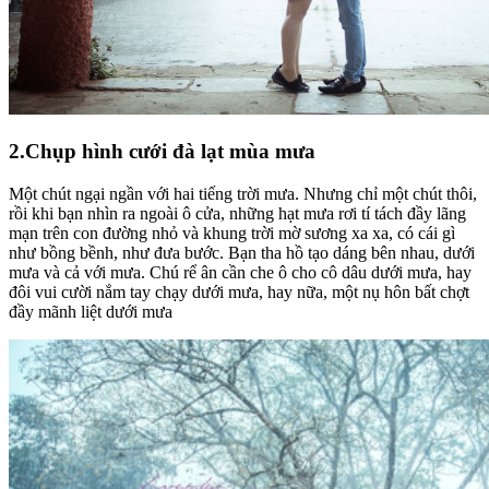
2.Chụp hình cưới đà lạt mùa mưa
Một chút ngại ngần với hai tiếng trời mưa. Nhưng chỉ một chút thôi,
rồi khi bạn nhìn ra ngoài ô cửa, những hạt mưa rơi tí tách đầy lãng
mạn trên con đường nhỏ và khung trời mờ sương xa xa, có cái gì
như bồng bềnh, như đưa bước. Bạn tha hồ tạo dáng bên nhau, dưới
mưa và cả với mưa. Chú rể ân cần che ô cho cô dâu dưới mưa, hay
đôi vui cười nắm tay chạy dưới mưa, hay nữa, một nụ hôn bất chợt
đầy mãnh liệt dưới mưa