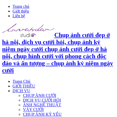
Trang chủ
Giới thiệu
Liên hệ
Chụp ảnh cưới đẹp ở
hà nội, dịch vụ cưới hỏi, chụp ảnh kỷ
niệm ngày cưới chụp ảnh cưới đẹp ở hà
nội, chụp hình cưới với phong cách độc
đáo và ấn tượng – chụp ảnh kỷ niệm ngày
cưới
Trang Chủ
GIỚI THIỆU
DỊCH VỤ
CHỤP ẢNH CƯỚI
DỊCH VỤ CƯỚI HỎI
ẢNH NGHỆ THUẬT
VÁY CƯỚI
CHỤP ẢNH KỶ YẾU