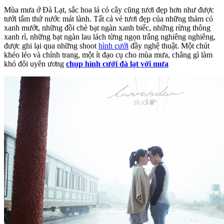
Mùa mưa ở Đà Lạt, sắc hoa lá cỏ cây cũng tươi đẹp hơn như được
tưới tắm thứ nước mát lành. Tất cả vẻ tươi đẹp của những thảm cỏ
xanh mướt, những đồi chè bạt ngàn xanh biếc, những rừng thông
xanh rì, những bạt ngàn lau lách từng ngọn trắng nghiêng nghiêng,
được ghi lại qua những shoot
hình cưới
đầy nghệ thuật. Một chút
khéo léo và chỉnh trang, một ít đạo cụ cho mùa mưa, chẳng gì làm
khó đôi uyên ương
chụp hình cưới đà lạt với mưa