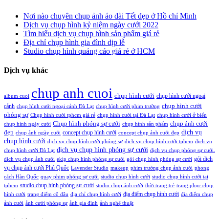
Nơi nào chuyên chụp ảnh áo dài Tết đẹp ở Hồ chí Minh
Dịch vụ chụp hình kỷ niệm ngày cưới 2022
Tìm hiểu dịch vụ chụp hình sản phẩm giá rẻ
Địa chỉ chụp hình gia đình dịp lễ
Studio chụp hình quảng cáo giá rẻ ở HCM
Dịch vụ khác
chup anh cuoi
chụp hình cưới
chụp hình cưới ngoại
album cuoi
chụp hình cưới
cảnh
chụp hình cưới ngoại cảnh Đà Lạt
chụp hình cưới phim trường
phóng sự
Chụp hình cưới tphcm giá rẻ
chụp hình cưới tại Đà Lạt
chụp hình cưới ở biển
Chụp hình phóng sự cưới
chụp ảnh cưới
chụp hình ngày cưới
chụp hình sản phẩm
đẹp
dịch vụ
concept chụp hình cưới
chụp ảnh ngày cưới
concept chụp ảnh cưới đẹp
chụp hình cưới
dịch vụ chụp hình cưới phóng sự
dịch vụ chụp hình cưới tphcm
dịch vụ
dịch vụ chụp hình phóng sự cưới
chụp hình cưới Đà Lạt
dịch vụ chụp phóng sự cưới.
gói dịch
dịch vụ chụp ảnh cưới
ekip chụp hình phóng sự cưới
gói chụp hình phóng sự cưới
vụ chụp ảnh cưới Phú Quốc
Lavender Studio
makeup
phim trường chụp ảnh cưới
phong
cách Hàn Quốc
quay phim phóng sự cưới
studio chụp hình cưới
studio chụp hình cưới tại
studio chụp hình phóng sự cưới
tphcm
studio chụp ảnh cưới
thời trang trẻ
trang phục chụp
địa điểm chụp hình cưới
hình cưới
trang điểm cô dâu
địa chỉ chụp hình cưới
địa điểm chụp
ảnh cưới
ảnh cưới phóng sự
ảnh gia đình
ảnh nghệ thuật