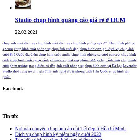
Studio chụp hình quảng cáo giá rẻ ở HCM
22.02.2021
chup anh cuoi
dịch vụ chụp hình cưới
dịch vụ chụp hình phóng sự cưới
Chụp hình phóng
sự cưới
chụp hình cưới phóng sự
chụp ảnh cưới đẹp
chụp hình cưới
gói dịch vụ chụp ảnh
cưới Phú Quốc
địa điểm chụp hình cưới
studio chụp hình phóng sự cưới
concept chụp hình
cưới
chụp hình cưới ngoại cảnh
album cuoi
makeup
phim trường chụp ảnh cưới
chụp hình
cưới phim trường
trang điểm cô dâu
ảnh cưới phóng sự
chụp hình cưới tại Đà Lạt
Lavender
Studio
thời trang trẻ
ảnh gia đình
ảnh nghệ thuật
phong cách Hàn Quốc
chụp hình sản
phẩm
Facebook
Tin tức
Nơi nào chuyên chụp ảnh áo dài Tết đẹp ở Hồ chí Minh
Dịch vụ chụp hình kỷ niệm ngày cưới 2022
Tìm hiểu dịch vụ chụp hình sản phẩm giá rẻ