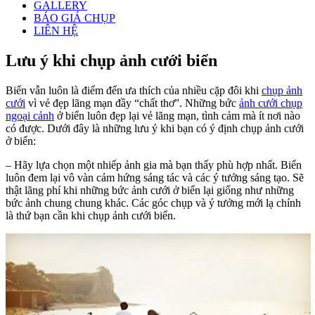
GALLERY
BÁO GIÁ CHỤP
LIÊN HỆ
Lưu ý khi chụp ảnh cưới biển
Biển vẫn luôn là điểm đến ưa thích của nhiều cặp đôi khi
chụp ảnh
cưới
vì vẻ đẹp lãng mạn đầy “chất thơ”. Những bức
ảnh cưới chụp
ngoại cảnh
ở biển luôn đẹp lại vẻ lãng mạn, tình cảm mà ít nơi nào
có được. Dưới đây là những lưu ý khi bạn có ý định chụp ảnh cưới
ở biển:
– Hãy lựa chọn một nhiếp ảnh gia mà bạn thấy phù hợp nhất. Biển
luôn đem lại vô vàn cảm hứng sáng tác và các ý tưởng sáng tạo. Sẽ
thật lãng phí khi những bức ảnh cưới ở biển lại giống như những
bức ảnh chung chung khác. Các góc chụp và ý tưởng mới lạ chính
là thứ bạn cần khi chụp ảnh cưới biển.