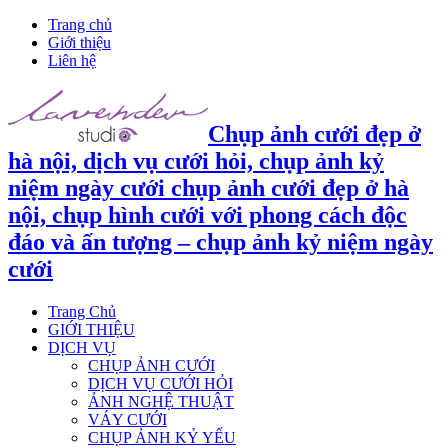
Trang chủ
Giới thiệu
Liên hệ
Chụp ảnh cưới đẹp ở
hà nội, dịch vụ cưới hỏi, chụp ảnh kỷ
niệm ngày cưới chụp ảnh cưới đẹp ở hà
nội, chụp hình cưới với phong cách độc
đáo và ấn tượng – chụp ảnh kỷ niệm ngày
cưới
Trang Chủ
GIỚI THIỆU
DỊCH VỤ
CHỤP ẢNH CƯỚI
DỊCH VỤ CƯỚI HỎI
ẢNH NGHỆ THUẬT
VÁY CƯỚI
CHỤP ẢNH KỶ YẾU