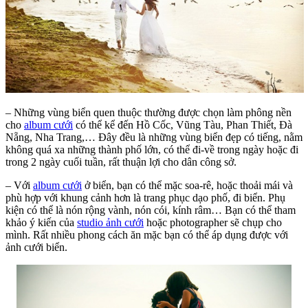
– Những vùng biển quen thuộc thường được chọn làm phông nền
cho
album cưới
có thể kể đến Hồ Cốc, Vũng Tàu, Phan Thiết, Đà
Nẵng, Nha Trang,… Đây đều là những vùng biển đẹp có tiếng, nằm
không quá xa những thành phố lớn, có thể đi-về trong ngày hoặc đi
trong 2 ngày cuối tuần, rất thuận lợi cho dân công sở.
– Với
album cưới
ở biển, bạn có thể mặc soa-rê, hoặc thoải mái và
phù hợp với khung cảnh hơn là trang phục dạo phố, đi biển. Phụ
kiện có thể là nón rộng vành, nón cói, kính râm… Bạn có thể tham
khảo ý kiến của
studio ảnh cưới
hoặc photographer sẽ chụp cho
mình. Rất nhiều phong cách ăn mặc bạn có thể áp dụng được với
ảnh cưới biển.