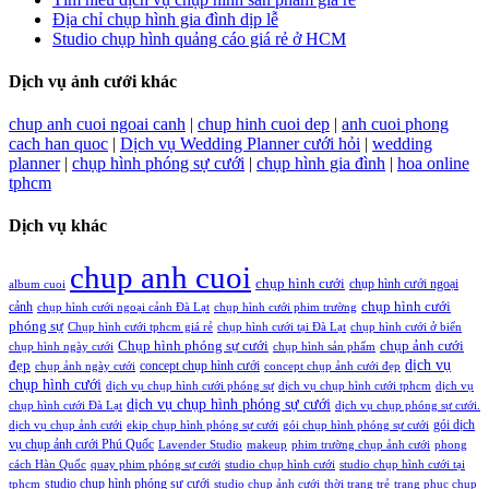
Địa chỉ chụp hình gia đình dịp lễ
Studio chụp hình quảng cáo giá rẻ ở HCM
Dịch vụ ảnh cưới khác
chup anh cuoi ngoai canh
|
chup hinh cuoi dep
|
anh cuoi phong
cach han quoc
|
Dịch vụ Wedding Planner cưới hỏi
|
wedding
planner
|
chụp hình phóng sự cưới
|
chụp hình gia đình
|
hoa online
tphcm
Dịch vụ khác
chup anh cuoi
chụp hình cưới
chụp hình cưới ngoại
album cuoi
chụp hình cưới
cảnh
chụp hình cưới ngoại cảnh Đà Lạt
chụp hình cưới phim trường
phóng sự
Chụp hình cưới tphcm giá rẻ
chụp hình cưới tại Đà Lạt
chụp hình cưới ở biển
Chụp hình phóng sự cưới
chụp ảnh cưới
chụp hình ngày cưới
chụp hình sản phẩm
đẹp
dịch vụ
concept chụp hình cưới
chụp ảnh ngày cưới
concept chụp ảnh cưới đẹp
chụp hình cưới
dịch vụ chụp hình cưới phóng sự
dịch vụ chụp hình cưới tphcm
dịch vụ
dịch vụ chụp hình phóng sự cưới
chụp hình cưới Đà Lạt
dịch vụ chụp phóng sự cưới.
gói dịch
dịch vụ chụp ảnh cưới
ekip chụp hình phóng sự cưới
gói chụp hình phóng sự cưới
vụ chụp ảnh cưới Phú Quốc
Lavender Studio
makeup
phim trường chụp ảnh cưới
phong
cách Hàn Quốc
quay phim phóng sự cưới
studio chụp hình cưới
studio chụp hình cưới tại
studio chụp hình phóng sự cưới
tphcm
studio chụp ảnh cưới
thời trang trẻ
trang phục chụp