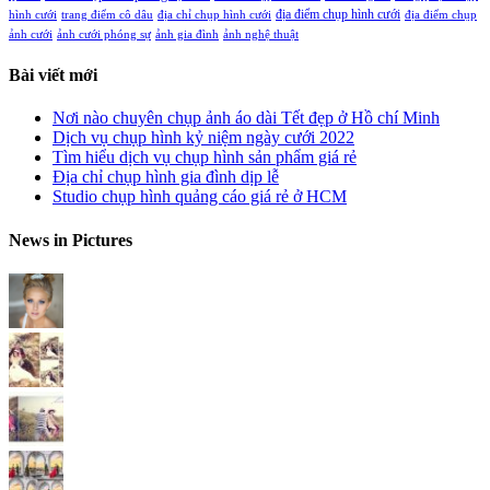
địa điểm chụp hình cưới
hình cưới
trang điểm cô dâu
địa chỉ chụp hình cưới
địa điểm chụp
ảnh cưới
ảnh cưới phóng sự
ảnh gia đình
ảnh nghệ thuật
Bài viết mới
Nơi nào chuyên chụp ảnh áo dài Tết đẹp ở Hồ chí Minh
Dịch vụ chụp hình kỷ niệm ngày cưới 2022
Tìm hiểu dịch vụ chụp hình sản phẩm giá rẻ
Địa chỉ chụp hình gia đình dịp lễ
Studio chụp hình quảng cáo giá rẻ ở HCM
News in Pictures