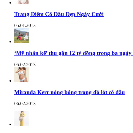
Trang Điểm Cô Dâu Đẹp Ngày Cưới
05.01.2013
‘Mỹ nhân kế’ thu gần 12 tỷ đồng trong ba ngày
05.02.2013
Miranda Kerr nóng bỏng trong đồ lót cô dâu
06.02.2013