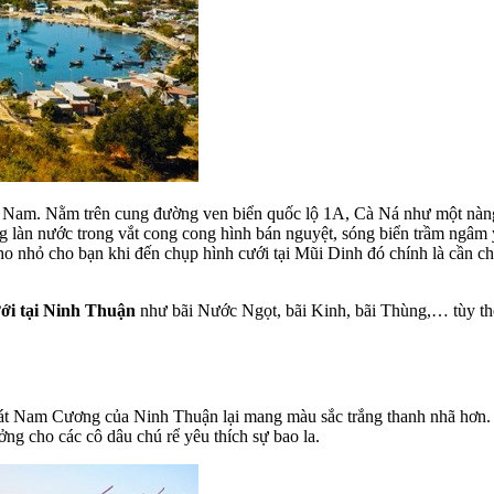
ệt Nam. Nằm trên cung đường ven biển quốc lộ 1A, Cà Ná như một nàng
 làn nước trong vắt cong cong hình bán nguyệt, sóng biển trầm ngâm
 nhỏ cho bạn khi đến chụp hình cưới tại Mũi Dinh đó chính là cần chu
ới tại Ninh Thuận
như bãi Nước Ngọt, bãi Kinh, bãi Thùng,… tùy the
át Nam Cương của Ninh Thuận lại mang màu sắc trắng thanh nhã hơn. 
g cho các cô dâu chú rể yêu thích sự bao la.