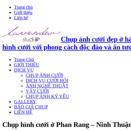
Trang chủ
Giới thiệu
Liên hệ
Chụp ảnh cưới đẹp ở hà
hình cưới với phong cách độc đáo và ấn tư
Trang Chủ
GIỚI THIỆU
DỊCH VỤ
CHỤP ẢNH CƯỚI
DỊCH VỤ CƯỚI HỎI
ẢNH NGHỆ THUẬT
VÁY CƯỚI
CHỤP ẢNH KỶ YẾU
GALLERY
BÁO GIÁ CHỤP
LIÊN HỆ
Chụp hình cưới ở Phan Rang – Ninh Thuận 