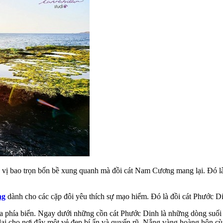
 vị bao trọn bốn bề xung quanh mà đồi cát Nam Cương mang lại. Đó là n
ng
dành cho các cặp đôi yêu thích sự mạo hiểm. Đó là đồi cát Phước Dinh
nh ra phía biển. Ngay dưới những cồn cát Phước Dinh là những dòng suố
lại cho nơi đây một vẻ đẹp bí ẩn và quyến rũ. Nắng vàng hoàng hôn cù