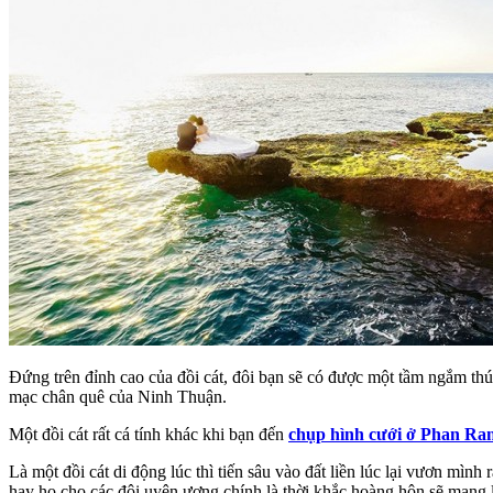
Đứng trên đỉnh cao của đồi cát, đôi bạn sẽ có được một tầm ngắm thú
mạc chân quê của Ninh Thuận.
Một đồi cát rất cá tính khác khi bạn đến
chụp hình cưới ở Phan Ra
Là một đồi cát di động lúc thì tiến sâu vào đất liền lúc lại vươn mì
hay ho cho các đôi uyên ương chính là thời khắc hoàng hôn sẽ mang 