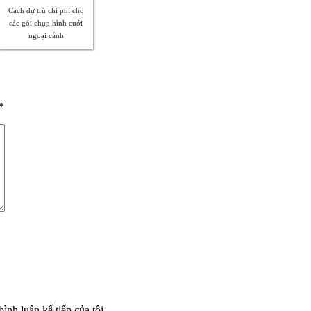
Cách dự trù chi phí cho
các gói chụp hình cưới
ngoại cảnh
*
ình luận kế tiếp của tôi.