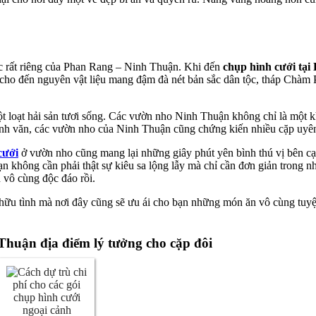
ắc rất riêng của Phan Rang – Ninh Thuận. Khi đến
chụp hình cưới tại
o cho đến nguyên vật liệu mang đậm đà nét bản sắc dân tộc, tháp Chà
 loạt hải sản tươi sống. Các vườn nho Ninh Thuận không chỉ là một k
nh văn, các vườn nho của Ninh Thuận cũng chứng kiến nhiều cặp uyên 
cưới
ở vườn nho cũng mang lại những giây phút yên bình thú vị bên c
 không cần phải thật sự kiêu sa lộng lẫy mà chỉ cần đơn giản trong nhữ
 vô cùng độc đáo rồi.
ữu tình mà nơi đây cũng sẽ ưu ái cho bạn những món ăn vô cùng tuyệ
Thuận địa điểm lý tưởng cho cặp đôi