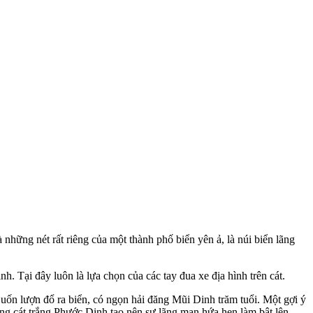
hững nét rất riêng của một thành phố biển yên ả, là núi biển lãng
. Tại đây luôn là lựa chọn của các tay đua xe địa hình trên cát.
i uốn lượn đổ ra biển, có ngọn hải đăng Mũi Dinh trăm tuổi. Một gợi ý
ng cát trắng Phước Dinh tạo nên sự lãng mạn hứa hẹn làm bật lên