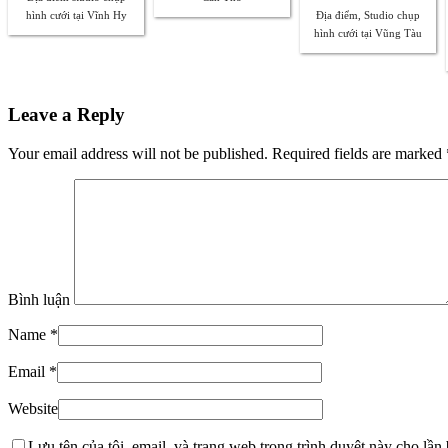
hình cưới tại Vĩnh Hy
Địa điểm, Studio chụp
hình cưới tại Vũng Tàu
Leave a Reply
Your email address will not be published. Required fields are marked
Bình luận
Name
*
Email
*
Website
Lưu tên của tôi, email, và trang web trong trình duyệt này cho lần b