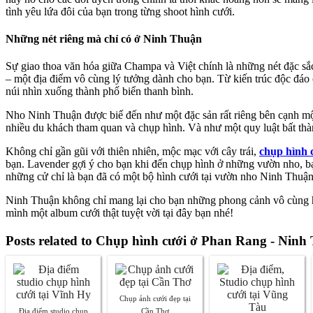
tình yêu lứa đôi của bạn trong từng shoot hình cưới.
Những nét riêng mà chỉ có ở Ninh Thuận
Sự giao thoa văn hóa giữa Champa và Việt chính là những nét đặc s
– một địa điểm vô cùng lý tưởng dành cho bạn. Từ kiến trúc độc đá
núi nhìn xuống thành phố biển thanh bình.
Nho Ninh Thuận được biế đến như một đặc sản rất riêng bên cạnh một
nhiều du khách tham quan và chụp hình. Và như một quy luật bất thà
Không chỉ gần gũi với thiên nhiên, mộc mạc với cây trái,
chụp hình 
bạn. Lavender gợi ý cho bạn khi đến chụp hình ở những vườn nho, bạn
những cử chỉ là bạn đã có một bộ hình cưới tại vườn nho Ninh Thuận
Ninh Thuận không chỉ mang lại cho bạn những phong cảnh vô cùng h
mình một album cưới thật tuyệt vời tại đây bạn nhé!
Posts related to Chụp hình cưới ở Phan Rang - Ninh 
Chụp ảnh cưới đẹp tại
Địa điểm studio chụp
Cần Thơ