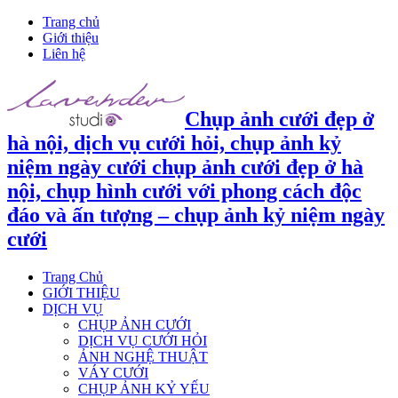
Trang chủ
Giới thiệu
Liên hệ
Chụp ảnh cưới đẹp ở
hà nội, dịch vụ cưới hỏi, chụp ảnh kỷ
niệm ngày cưới chụp ảnh cưới đẹp ở hà
nội, chụp hình cưới với phong cách độc
đáo và ấn tượng – chụp ảnh kỷ niệm ngày
cưới
Trang Chủ
GIỚI THIỆU
DỊCH VỤ
CHỤP ẢNH CƯỚI
DỊCH VỤ CƯỚI HỎI
ẢNH NGHỆ THUẬT
VÁY CƯỚI
CHỤP ẢNH KỶ YẾU