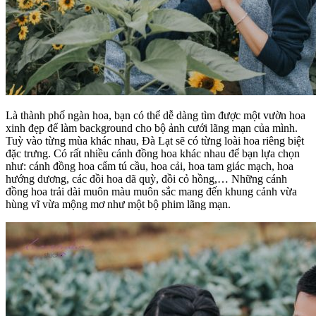
Là thành phố ngàn hoa, bạn có thể dễ dàng tìm được một vườn hoa
xinh đẹp để làm background cho bộ ảnh cưới lãng mạn của mình.
Tuỳ vào từng mùa khác nhau, Đà Lạt sẽ có từng loài hoa riêng biệt
đặc trưng. Có rất nhiều cánh đồng hoa khác nhau để bạn lựa chọn
như: cánh đồng hoa cẩm tú cầu, hoa cải, hoa tam giác mạch, hoa
hướng dương, các đồi hoa dã quỳ, đồi cỏ hồng,… Những cánh
đồng hoa trải dài muôn màu muôn sắc mang đến khung cảnh vừa
hùng vĩ vừa mộng mơ như một bộ phim lãng mạn.