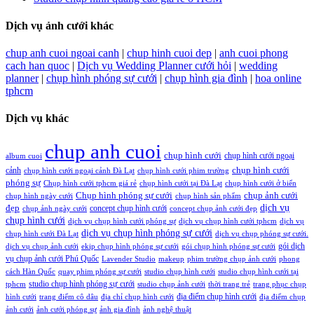
Dịch vụ ảnh cưới khác
chup anh cuoi ngoai canh
|
chup hinh cuoi dep
|
anh cuoi phong
cach han quoc
|
Dịch vụ Wedding Planner cưới hỏi
|
wedding
planner
|
chụp hình phóng sự cưới
|
chụp hình gia đình
|
hoa online
tphcm
Dịch vụ khác
chup anh cuoi
chụp hình cưới
chụp hình cưới ngoại
album cuoi
chụp hình cưới
cảnh
chụp hình cưới ngoại cảnh Đà Lạt
chụp hình cưới phim trường
phóng sự
Chụp hình cưới tphcm giá rẻ
chụp hình cưới tại Đà Lạt
chụp hình cưới ở biển
Chụp hình phóng sự cưới
chụp ảnh cưới
chụp hình ngày cưới
chụp hình sản phẩm
đẹp
dịch vụ
concept chụp hình cưới
chụp ảnh ngày cưới
concept chụp ảnh cưới đẹp
chụp hình cưới
dịch vụ chụp hình cưới phóng sự
dịch vụ chụp hình cưới tphcm
dịch vụ
dịch vụ chụp hình phóng sự cưới
chụp hình cưới Đà Lạt
dịch vụ chụp phóng sự cưới.
gói dịch
dịch vụ chụp ảnh cưới
ekip chụp hình phóng sự cưới
gói chụp hình phóng sự cưới
vụ chụp ảnh cưới Phú Quốc
Lavender Studio
makeup
phim trường chụp ảnh cưới
phong
cách Hàn Quốc
quay phim phóng sự cưới
studio chụp hình cưới
studio chụp hình cưới tại
studio chụp hình phóng sự cưới
tphcm
studio chụp ảnh cưới
thời trang trẻ
trang phục chụp
địa điểm chụp hình cưới
hình cưới
trang điểm cô dâu
địa chỉ chụp hình cưới
địa điểm chụp
ảnh cưới
ảnh cưới phóng sự
ảnh gia đình
ảnh nghệ thuật