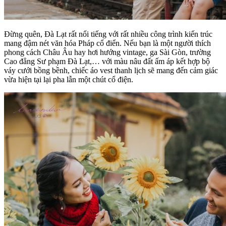
Đừng quên, Đà Lạt rất nổi tiếng với rất nhiều công trình kiến trúc
mang đậm nét văn hóa Pháp cổ điển. Nếu bạn là một người thích
phong cách Châu Âu hay hơi hướng vintage, ga Sài Gòn, trường
Cao đẳng Sư phạm Đà Lạt,… với màu nâu đất ấm áp kết hợp bộ
váy cưới bồng bềnh, chiếc áo vest thanh lịch sẽ mang đến cảm giác
vừa hiện tại lại pha lẫn một chút cổ điện.