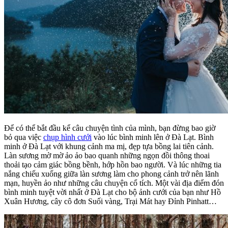
Để có thể bắt đầu kể câu chuyện tình của mình, bạn đừng bao giờ
bỏ qua việc
chụp hình cưới
vào lúc bình minh lên ở Đà Lạt. Bình
minh ở Đà Lạt với khung cảnh ma mị, đẹp tựa bồng lai tiên cảnh.
Làn sương mờ mờ ảo ảo bao quanh những ngọn đồi thông thoai
thoải tạo cảm giác bồng bềnh, hớp hồn bao người. Và lúc những tia
nắng chiếu xuống giữa làn sương làm cho phong cảnh trở nên lãnh
mạn, huyền ảo như những câu chuyện cổ tích. Một vài địa điểm đón
bình minh tuyệt vời nhất ở Đà Lạt cho bộ ảnh cưới của bạn như Hồ
Xuân Hương, cây cô đơn Suối vàng, Trại Mát hay Đỉnh Pinhatt…