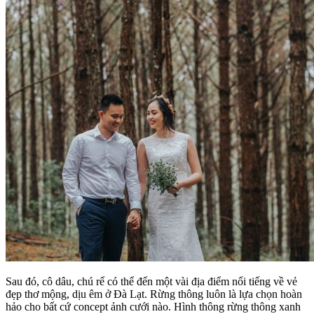
Sau đó, cô dâu, chú rể có thể đến một vài địa điểm nổi tiếng về vẻ
đẹp thơ mộng, dịu êm ở Đà Lạt. Rừng thông luôn là lựa chọn hoàn
hảo cho bất cứ concept ảnh cưới nào. Hình thông rừng thông xanh