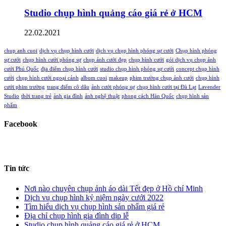
Studio chụp hình quảng cáo giá rẻ ở HCM
22.02.2021
chup anh cuoi
dịch vụ chụp hình cưới
dịch vụ chụp hình phóng sự cưới
Chụp hình phóng
sự cưới
chụp hình cưới phóng sự
chụp ảnh cưới đẹp
chụp hình cưới
gói dịch vụ chụp ảnh
cưới Phú Quốc
địa điểm chụp hình cưới
studio chụp hình phóng sự cưới
concept chụp hình
cưới
chụp hình cưới ngoại cảnh
album cuoi
makeup
phim trường chụp ảnh cưới
chụp hình
cưới phim trường
trang điểm cô dâu
ảnh cưới phóng sự
chụp hình cưới tại Đà Lạt
Lavender
Studio
thời trang trẻ
ảnh gia đình
ảnh nghệ thuật
phong cách Hàn Quốc
chụp hình sản
phẩm
Facebook
Tin tức
Nơi nào chuyên chụp ảnh áo dài Tết đẹp ở Hồ chí Minh
Dịch vụ chụp hình kỷ niệm ngày cưới 2022
Tìm hiểu dịch vụ chụp hình sản phẩm giá rẻ
Địa chỉ chụp hình gia đình dịp lễ
Studio chụp hình quảng cáo giá rẻ ở HCM