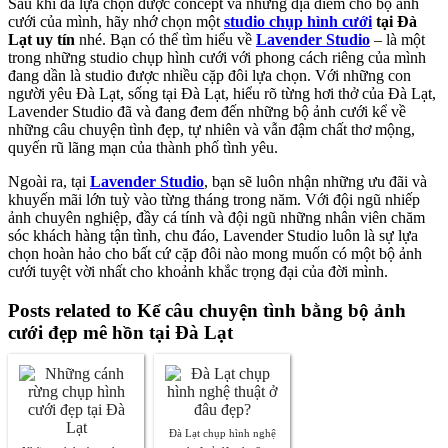
Sau khi đã lựa chọn được concept và những địa điểm cho bộ ảnh
cưới của mình, hãy nhớ chọn một
studio chụp hình cưới
tại Đà
Lạt uy tín
nhé. Bạn có thể tìm hiểu về
Lavender Studio
– là một
trong những studio chụp hình cưới với phong cách riêng của mình
đang dần là studio được nhiều cặp đôi lựa chọn. Với những con
người yêu Đà Lạt, sống tại Đà Lạt, hiểu rõ từng hơi thở của Đà Lạt,
Lavender Studio đã và đang đem đến những bộ ảnh cưới kể về
những câu chuyện tình đẹp, tự nhiên và vẫn đậm chất thơ mộng,
quyến rũ lãng mạn của thành phố tình yêu.
Ngoài ra, tại
Lavender Studio
, bạn sẽ luôn nhận những ưu đãi và
khuyến mãi lớn tuỳ vào từng tháng trong năm. Với đội ngũ nhiếp
ảnh chuyên nghiệp, đầy cá tính và đội ngũ những nhân viên chăm
sóc khách hàng tận tình, chu đáo, Lavender Studio luôn là sự lựa
chọn hoàn hảo cho bất cứ cặp đôi nào mong muốn có một bộ ảnh
cưới tuyệt vời nhất cho khoảnh khắc trọng đại của đời mình.
Posts related to Kể câu chuyện tình bằng bộ ảnh
cưới đẹp mê hồn tại Đà Lạt
Đà Lạt chụp hình nghệ