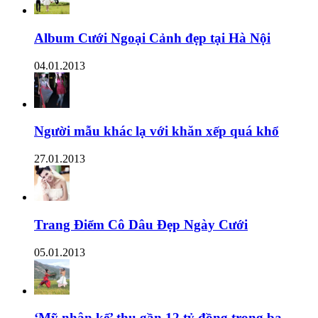
Album Cưới Ngoại Cảnh đẹp tại Hà Nội
04.01.2013
Người mẫu khác lạ với khăn xếp quá khổ
27.01.2013
Trang Điểm Cô Dâu Đẹp Ngày Cưới
05.01.2013
‘Mỹ nhân kế’ thu gần 12 tỷ đồng trong ba