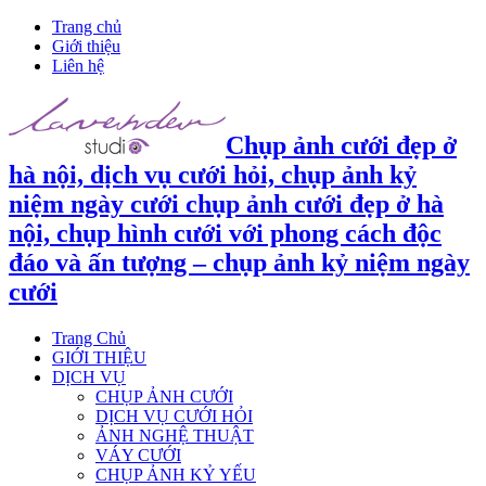
Trang chủ
Giới thiệu
Liên hệ
Chụp ảnh cưới đẹp ở
hà nội, dịch vụ cưới hỏi, chụp ảnh kỷ
niệm ngày cưới chụp ảnh cưới đẹp ở hà
nội, chụp hình cưới với phong cách độc
đáo và ấn tượng – chụp ảnh kỷ niệm ngày
cưới
Trang Chủ
GIỚI THIỆU
DỊCH VỤ
CHỤP ẢNH CƯỚI
DỊCH VỤ CƯỚI HỎI
ẢNH NGHỆ THUẬT
VÁY CƯỚI
CHỤP ẢNH KỶ YẾU