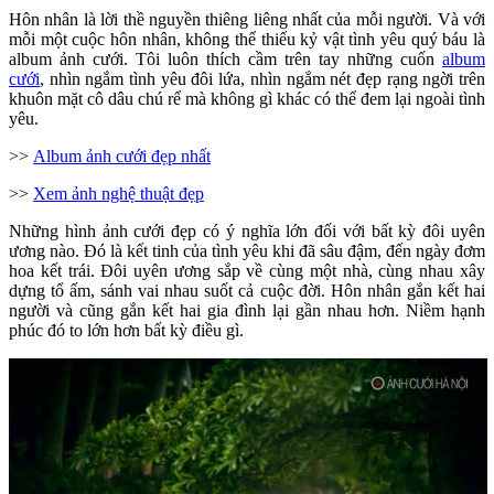
Hôn nhân là lời thề nguyền thiêng liêng nhất của mỗi người. Và với
mỗi một cuộc hôn nhân, không thể thiếu kỷ vật tình yêu quý báu là
album ảnh cưới. Tôi luôn thích cầm trên tay những cuốn
album
cưới
, nhìn ngắm tình yêu đôi lứa, nhìn ngắm nét đẹp rạng ngời trên
khuôn mặt cô dâu chú rể mà không gì khác có thể đem lại ngoài tình
yêu.
>>
Album ảnh cưới đẹp nhất
>>
Xem ảnh nghệ thuật đẹp
Những hình ảnh cưới đẹp có ý nghĩa lớn đối với bất kỳ đôi uyên
ương nào. Đó là kết tinh của tình yêu khi đã sâu đậm, đến ngày đơm
hoa kết trái. Đôi uyên ương sắp về cùng một nhà, cùng nhau xây
dựng tổ ấm, sánh vai nhau suốt cả cuộc đời. Hôn nhân gắn kết hai
người và cũng gắn kết hai gia đình lại gần nhau hơn. Niềm hạnh
phúc đó to lớn hơn bất kỳ điều gì.