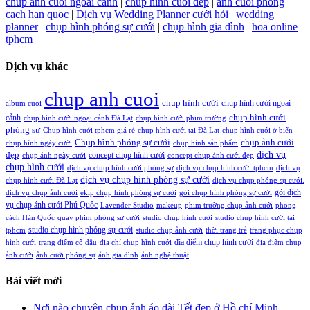
chup anh cuoi ngoai canh
|
chup hinh cuoi dep
|
anh cuoi phong
cach han quoc
|
Dịch vụ Wedding Planner cưới hỏi
|
wedding
planner
|
chụp hình phóng sự cưới
|
chụp hình gia đình
|
hoa online
tphcm
Dịch vụ khác
chup anh cuoi
chụp hình cưới
chụp hình cưới ngoại
album cuoi
chụp hình cưới
cảnh
chụp hình cưới ngoại cảnh Đà Lạt
chụp hình cưới phim trường
phóng sự
Chụp hình cưới tphcm giá rẻ
chụp hình cưới tại Đà Lạt
chụp hình cưới ở biển
Chụp hình phóng sự cưới
chụp ảnh cưới
chụp hình ngày cưới
chụp hình sản phẩm
đẹp
dịch vụ
concept chụp hình cưới
chụp ảnh ngày cưới
concept chụp ảnh cưới đẹp
chụp hình cưới
dịch vụ chụp hình cưới phóng sự
dịch vụ chụp hình cưới tphcm
dịch vụ
dịch vụ chụp hình phóng sự cưới
chụp hình cưới Đà Lạt
dịch vụ chụp phóng sự cưới.
gói dịch
dịch vụ chụp ảnh cưới
ekip chụp hình phóng sự cưới
gói chụp hình phóng sự cưới
vụ chụp ảnh cưới Phú Quốc
Lavender Studio
makeup
phim trường chụp ảnh cưới
phong
cách Hàn Quốc
quay phim phóng sự cưới
studio chụp hình cưới
studio chụp hình cưới tại
studio chụp hình phóng sự cưới
tphcm
studio chụp ảnh cưới
thời trang trẻ
trang phục chụp
địa điểm chụp hình cưới
hình cưới
trang điểm cô dâu
địa chỉ chụp hình cưới
địa điểm chụp
ảnh cưới
ảnh cưới phóng sự
ảnh gia đình
ảnh nghệ thuật
Bài viết mới
Nơi nào chuyên chụp ảnh áo dài Tết đẹp ở Hồ chí Minh