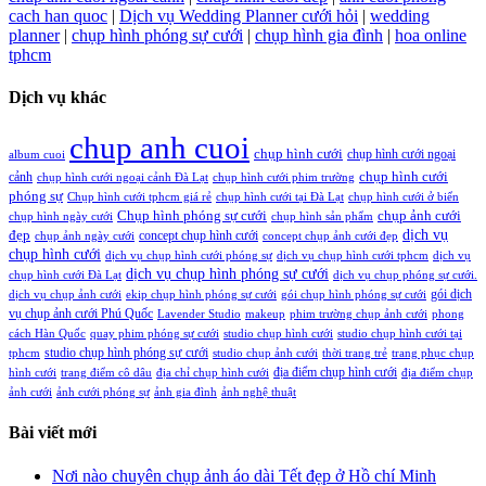
cach han quoc
|
Dịch vụ Wedding Planner cưới hỏi
|
wedding
planner
|
chụp hình phóng sự cưới
|
chụp hình gia đình
|
hoa online
tphcm
Dịch vụ khác
chup anh cuoi
chụp hình cưới
chụp hình cưới ngoại
album cuoi
chụp hình cưới
cảnh
chụp hình cưới ngoại cảnh Đà Lạt
chụp hình cưới phim trường
phóng sự
Chụp hình cưới tphcm giá rẻ
chụp hình cưới tại Đà Lạt
chụp hình cưới ở biển
Chụp hình phóng sự cưới
chụp ảnh cưới
chụp hình ngày cưới
chụp hình sản phẩm
đẹp
dịch vụ
concept chụp hình cưới
chụp ảnh ngày cưới
concept chụp ảnh cưới đẹp
chụp hình cưới
dịch vụ chụp hình cưới phóng sự
dịch vụ chụp hình cưới tphcm
dịch vụ
dịch vụ chụp hình phóng sự cưới
chụp hình cưới Đà Lạt
dịch vụ chụp phóng sự cưới.
gói dịch
dịch vụ chụp ảnh cưới
ekip chụp hình phóng sự cưới
gói chụp hình phóng sự cưới
vụ chụp ảnh cưới Phú Quốc
Lavender Studio
makeup
phim trường chụp ảnh cưới
phong
cách Hàn Quốc
quay phim phóng sự cưới
studio chụp hình cưới
studio chụp hình cưới tại
studio chụp hình phóng sự cưới
tphcm
studio chụp ảnh cưới
thời trang trẻ
trang phục chụp
địa điểm chụp hình cưới
hình cưới
trang điểm cô dâu
địa chỉ chụp hình cưới
địa điểm chụp
ảnh cưới
ảnh cưới phóng sự
ảnh gia đình
ảnh nghệ thuật
Bài viết mới
Nơi nào chuyên chụp ảnh áo dài Tết đẹp ở Hồ chí Minh