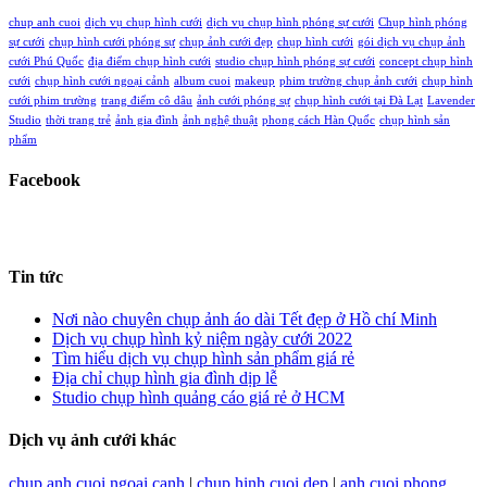
chup anh cuoi
dịch vụ chụp hình cưới
dịch vụ chụp hình phóng sự cưới
Chụp hình phóng
sự cưới
chụp hình cưới phóng sự
chụp ảnh cưới đẹp
chụp hình cưới
gói dịch vụ chụp ảnh
cưới Phú Quốc
địa điểm chụp hình cưới
studio chụp hình phóng sự cưới
concept chụp hình
cưới
chụp hình cưới ngoại cảnh
album cuoi
makeup
phim trường chụp ảnh cưới
chụp hình
cưới phim trường
trang điểm cô dâu
ảnh cưới phóng sự
chụp hình cưới tại Đà Lạt
Lavender
Studio
thời trang trẻ
ảnh gia đình
ảnh nghệ thuật
phong cách Hàn Quốc
chụp hình sản
phẩm
Facebook
Tin tức
Nơi nào chuyên chụp ảnh áo dài Tết đẹp ở Hồ chí Minh
Dịch vụ chụp hình kỷ niệm ngày cưới 2022
Tìm hiểu dịch vụ chụp hình sản phẩm giá rẻ
Địa chỉ chụp hình gia đình dịp lễ
Studio chụp hình quảng cáo giá rẻ ở HCM
Dịch vụ ảnh cưới khác
chup anh cuoi ngoai canh
|
chup hinh cuoi dep
|
anh cuoi phong