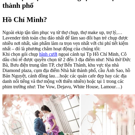
thành phố
Hồ Chí Minh?
Ngoài ekip tận tâm phục vụ từ thợ chụp, thợ make up, trợ lý,…
Lavender tính toán chu đáo nhất để làm sao đôi bạn trẻ chụp được
nhiều nơi nhất, sản phẩm làm ra trọn vẹn nhất với chi phí tiết kiệm
nhất – đó là phương châm hoạt động của chúng tôi:
Khi chọn gói chụp
hình cưới
ngọai cảnh tại Tp Hồ Chí Minh, Cô
dâu chú rể được quyền chọn từ 2 đến 3 địa điểm như: Nhà thờ Đức
Bà, Bưu điện trung tâm TP, chợ Bến Thành, khu vực tòa nhà
Diamond plaza, cụm địa điểm Nhà hát thành phố, cầu Ánh Sao, hồ
Bán Nguyệt, cánh đồng lau…hoặc các quán cafe đẹp hay các địa
danh nổi tiếng và thơ mộng với thiên nhiên) hoặc tại 1 trong các
phim trường như: The Vow, Dejavu, White House, Lamour…)