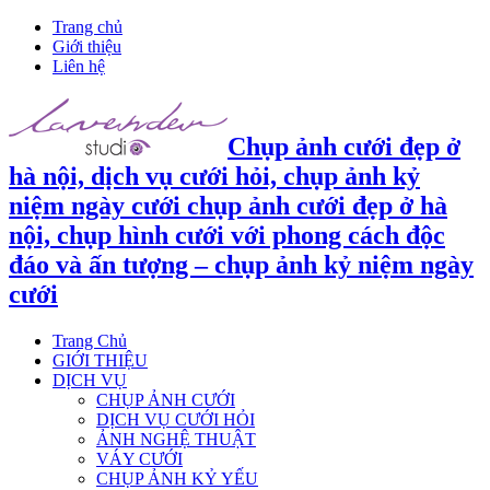
Trang chủ
Giới thiệu
Liên hệ
Chụp ảnh cưới đẹp ở
hà nội, dịch vụ cưới hỏi, chụp ảnh kỷ
niệm ngày cưới chụp ảnh cưới đẹp ở hà
nội, chụp hình cưới với phong cách độc
đáo và ấn tượng – chụp ảnh kỷ niệm ngày
cưới
Trang Chủ
GIỚI THIỆU
DỊCH VỤ
CHỤP ẢNH CƯỚI
DỊCH VỤ CƯỚI HỎI
ẢNH NGHỆ THUẬT
VÁY CƯỚI
CHỤP ẢNH KỶ YẾU