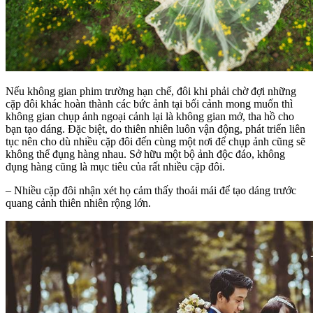
Nếu không gian phim trường hạn chế, đôi khi phải chờ đợi những
cặp đôi khác hoàn thành các bức ảnh tại bối cảnh mong muốn thì
không gian chụp ảnh ngoại cảnh lại là không gian mở, tha hồ cho
bạn tạo dáng. Đặc biệt, do thiên nhiên luôn vận động, phát triển liên
tục nên cho dù nhiều cặp đôi đến cùng một nơi để chụp ảnh cũng sẽ
không thể đụng hàng nhau. Sở hữu một bộ ảnh độc đáo, không
đụng hàng cũng là mục tiêu của rất nhiều cặp đôi.
– Nhiều cặp đôi nhận xét họ cảm thấy thoải mái để tạo dáng trước
quang cảnh thiên nhiên rộng lớn.