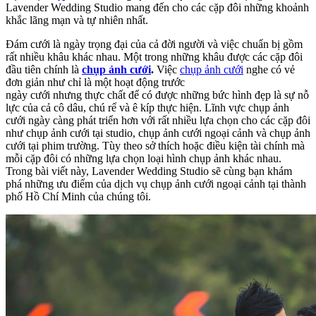
Lavender Wedding Studio mang đến cho các cặp đôi những khoảnh
khắc lãng mạn và tự nhiên nhất.
Đám cưới là ngày trọng đại của cả đời người và việc chuẩn bị gồm
rất nhiều khâu khác nhau. Một trong những khâu được các cặp đôi
đầu tiên chính là
chụp ảnh cưới
.
Việc
chụp ảnh cưới
nghe có vẻ
đơn giản như chỉ là một hoạt động trước
ngày cưới nhưng thực chất để có được những bức hình đẹp là sự nỗ
lực của cả cô dâu, chú rể và ê kíp thực hiện. Lĩnh vực chụp ảnh
cưới ngày càng phát triển hơn với rất nhiều lựa chọn cho các cặp đôi
như chụp ảnh cưới tại studio, chụp ảnh cưới ngoại cảnh và chụp ảnh
cưới tại phim trường. Tùy theo sở thích hoặc điều kiện tài chính mà
mỗi cặp đôi có những lựa chọn loại hình chụp ảnh khác nhau.
Trong bài viết này, Lavender Wedding Studio sẽ cùng bạn khám
phá những ưu điểm của dịch vụ chụp ảnh cưới ngoại cảnh tại thành
phố Hồ Chí Minh của chúng tôi.