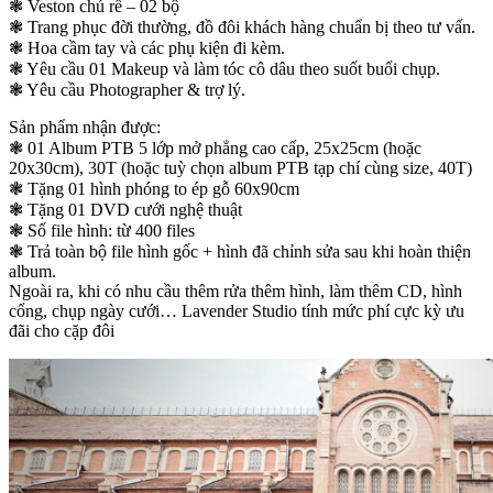
❃ Veston chú rể – 02 bộ
❃ Trang phục đời thường, đồ đôi khách hàng chuẩn bị theo tư vấn.
❃ Hoa cầm tay và các phụ kiện đi kèm.
❃ Yêu cầu 01 Makeup và làm tóc cô dâu theo suốt buổi chụp.
❃ Yêu cầu Photographer & trợ lý.
Sản phẩm nhận được:
❃ 01 Album PTB 5 lớp mở phẳng cao cấp, 25x25cm (hoặc
20x30cm), 30T (hoặc tuỳ chọn album PTB tạp chí cùng size, 40T)
❃ Tặng 01 hình phóng to ép gỗ 60x90cm
❃ Tặng 01 DVD cưới nghệ thuật
❃ Số file hình: từ 400 files
❃ Trả toàn bộ file hình gốc + hình đã chỉnh sửa sau khi hoàn thiện
album.
Ngoài ra, khi có nhu cầu thêm rửa thêm hình, làm thêm CD, hình
cổng, chụp ngày cưới… Lavender Studio tính mức phí cực kỳ ưu
đãi cho cặp đôi