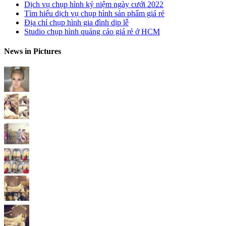
Dịch vụ chụp hình kỷ niệm ngày cưới 2022
Tìm hiểu dịch vụ chụp hình sản phẩm giá rẻ
Địa chỉ chụp hình gia đình dịp lễ
Studio chụp hình quảng cáo giá rẻ ở HCM
News in Pictures